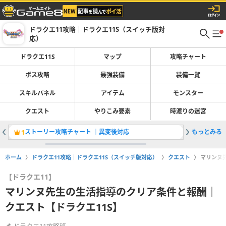
ドラクエ11攻略｜ドラクエ11S（スイッチ版対
応）
ドラクエ11S
マップ
攻略チャート
ボス攻略
最強装備
装備一覧
スキルパネル
アイテム
モンスター
クエスト
やりこみ要素
時渡りの迷宮
ストーリー攻略チャート ｜異変後対応
もっとみる
片手剣の
1
2
ホーム
ドラクエ11攻略｜ドラクエ11S（スイッチ版対応）
クエスト
マリンヌ
【ドラクエ11】
マリンヌ先生の生活指導のクリア条件と報酬｜
クエスト【ドラクエ11S】