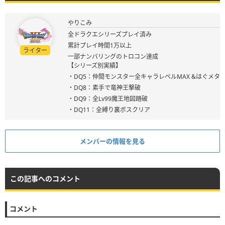
やりこみ
全ドラクエシリーズプレイ済み
累計プレイ時間1万以上
ライター
一部ナンバリングのトロコン達成
【シリーズ別実績】
・DQ5：仲間モンスター全キャラレベルMAX &はぐメタ
・DQ8：素手で竜神王撃破
・DQ9：全Lv99魔王地図踏破
・DQ11：全縛り裏ボスクリア
メンバーの情報を見る
この記事へのコメント
コメント