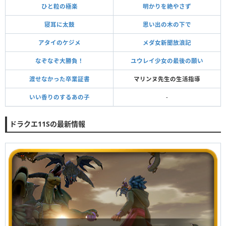
ひと粒の極楽
明かりを絶やさず
寝耳に太鼓
思い出の木の下で
アタイのケジメ
メダ女新聞放浪記
なぞなぞ大勝負！
ユウレイ少女の最後の願い
渡せなかった卒業証書
マリンヌ先生の生活指導
いい香りのするあの子
-
ドラクエ11Sの最新情報