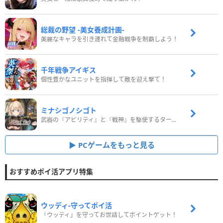
総裁の野望 -美女養成計画-
美麗なキャラを引き連れて金融戦争を制覇しよう！
千年戦争アイギス
個性豊かなユニットを指揮して敵を迎え撃て！
ミナシゴノシゴト
武器の『アビリティ』と『戦神』を駆使するターン制コマンドバトルRPG！
PCゲームをもっと見る
おすすめポイ活アプリ特集
ウッディ‐守ってポイ活
「ウッディ」を守ってお世話してポイントゲット！