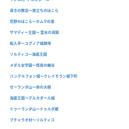
導きの教会〜旅立ちのほこら
荒野のほこら～ホムラの里
サマディー王国〜 霊水の洞窟
船入手〜ユグノア城跡地
ソルティコ〜海底王国
メダル女学園〜怪鳥の幽谷
バンデルフォン城〜クレイモラン城下町
ゼーランダ山〜命の大樹
海底王国〜デルカダール城
ドゥーランダ山～ドゥルダ郷
プチャラオ村〜ソルティコ