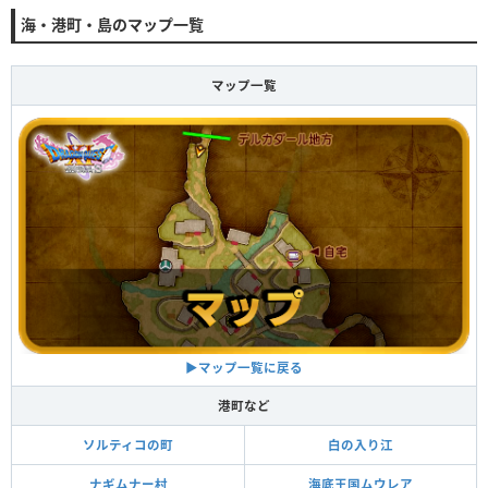
海・港町・島のマップ一覧
マップ一覧
▶マップ一覧に戻る
港町など
ソルティコの町
白の入り江
ナギムナー村
海底王国ムウレア