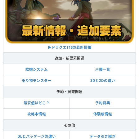
▶︎ドラクエ11Sの最新情報
追加・新要素関連
結婚システム
声優一覧
乗り物モンスター
3Dと2Dの違い
予約・発売関連
最安値はどこ？
予約特典
攻略本情報
体験版情報
その他
DLとパッケージの違い
データ引き継ぎ