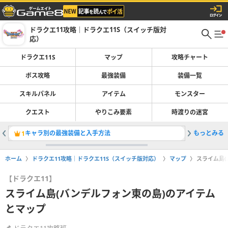
ドラクエ11攻略｜ドラクエ11S（スイッチ版対
応）
ドラクエ11S
マップ
攻略チャート
ボス攻略
最強装備
装備一覧
スキルパネル
アイテム
モンスター
クエスト
やりこみ要素
時渡りの迷宮
キャラ別の最強装備と入手方法
もっとみる
1
2
ホーム
ドラクエ11攻略｜ドラクエ11S（スイッチ版対応）
マップ
スライム島
【ドラクエ11】
スライム島(バンデルフォン東の島)のアイテム
とマップ