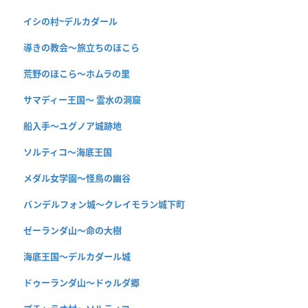
イシの村~デルカダール
導きの教会〜旅立ちのほこら
荒野のほこら～ホムラの里
サマディー王国〜 霊水の洞窟
船入手〜ユグノア城跡地
ソルティコ〜海底王国
メダル女学園〜怪鳥の幽谷
バンデルフォン城〜クレイモラン城下町
ゼーランダ山〜命の大樹
海底王国〜デルカダール城
ドゥーランダ山～ドゥルダ郷