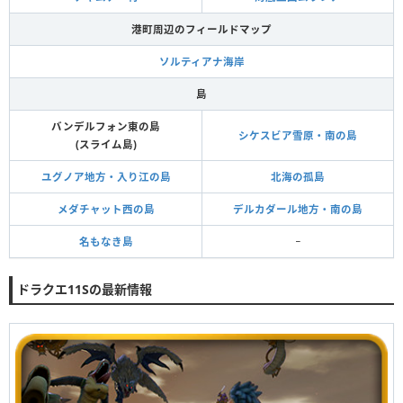
港町周辺のフィールドマップ
ソルティアナ海岸
島
バンデルフォン東の島
シケスビア雪原・南の島
(スライム島)
ユグノア地方・入り江の島
北海の孤島
メダチャット西の島
デルカダール地方・南の島
名もなき島
−
ドラクエ11Sの最新情報