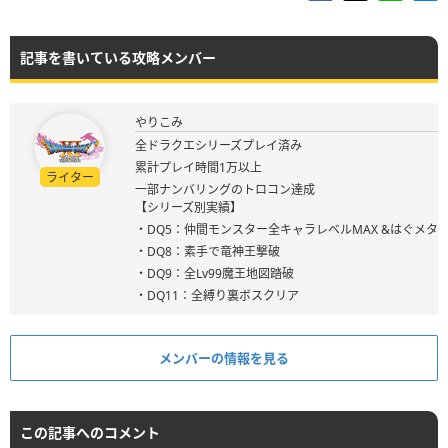
記事を書いている攻略メンバー
やりこみ
全ドラクエシリーズプレイ済み
累計プレイ時間1万以上
ライター
一部ナンバリングのトロコン達成
【シリーズ別実績】
・DQ5：仲間モンスター全キャラレベルMAX &はぐメタ
・DQ8：素手で竜神王撃破
・DQ9：全Lv99魔王地図踏破
・DQ11：全縛り裏ボスクリア
メンバーの情報を見る
この記事へのコメント