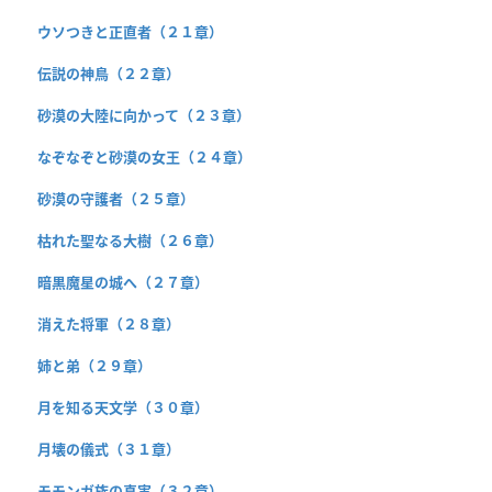
ウソつきと正直者（２１章）
伝説の神鳥（２２章）
砂漠の大陸に向かって（２３章）
なぞなぞと砂漠の女王（２４章）
砂漠の守護者（２５章）
枯れた聖なる大樹（２６章）
暗黒魔星の城へ（２７章）
消えた将軍（２８章）
姉と弟（２９章）
月を知る天文学（３０章）
月壊の儀式（３１章）
モモンガ族の真実（３２章）