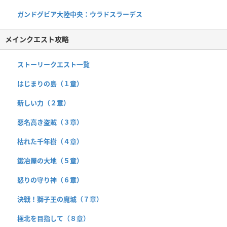
ガンドグビア大陸中央：ウラドスラーデス
メインクエスト攻略
ストーリークエスト一覧
はじまりの島（１章）
新しい力（２章）
悪名高き盗賊（３章）
枯れた千年樹（４章）
鍛冶屋の大地（５章）
怒りの守り神（６章）
決戦！獅子王の魔城（７章）
極北を目指して（８章）