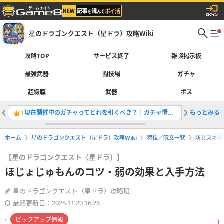
星のドラゴンクエスト（星ドラ）攻略Wiki
攻略TOP
サービス終了
雑談掲示板
最強武器
闘技場
ガチャ
超級職
武器
ボス
現在開催中のガチャってどれを引くべき？｜ガチャ情報一覧
もっとみる
獲得経験
1
2
ホーム
星のドラゴンクエスト（星ドラ）攻略Wiki
特技／呪文一覧
防具スキル
【星のドラゴンクエスト（星ドラ）】
ほじょじゅもんのコツ・弱の効果と入手方法
星のドラゴンクエスト（星ドラ）攻略班
最終更新日：2025.11.20 16:26
ピックアップ情報