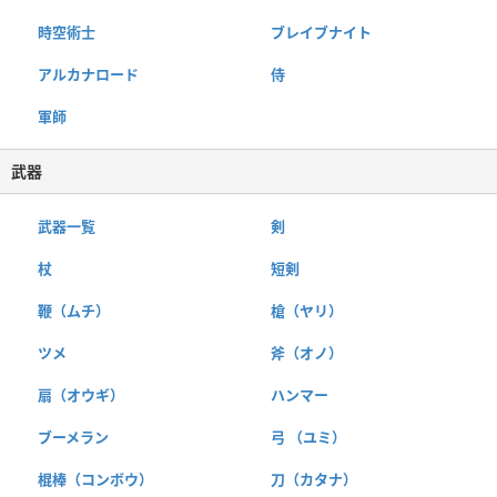
時空術士
ブレイブナイト
アルカナロード
侍
軍師
武器
武器一覧
剣
杖
短剣
鞭（ムチ）
槍（ヤリ）
ツメ
斧（オノ）
扇（オウギ）
ハンマー
ブーメラン
弓 （ユミ）
棍棒（コンボウ）
刀（カタナ）