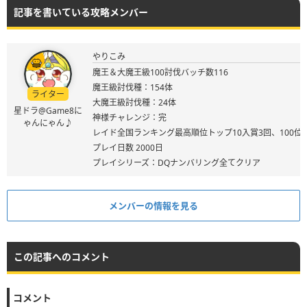
記事を書いている攻略メンバー
やりこみ
魔王＆大魔王級100討伐バッチ数116
魔王級討伐種：154体
ライター
大魔王級討伐種：24体
星ドラ@Game8に
神様チャレンジ：完
ゃんにゃん♪
レイド全国ランキング最高順位トップ10入賞3回、100位
プレイ日数 2000日
プレイシリーズ：DQナンバリング全てクリア
メンバーの情報を見る
この記事へのコメント
コメント