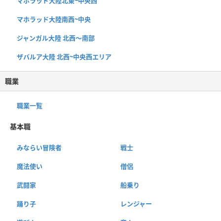
マホラッド大陸北東~中央西
マホラッド大陸南西~中央
ジャンガル大陸 北西〜南部
ザバルア大陸 北西~中央西エリア
職業
職業一覧
基本職
みならい冒険者
戦士
魔法使い
僧侶
武闘家
船乗り
踊り子
レンジャー