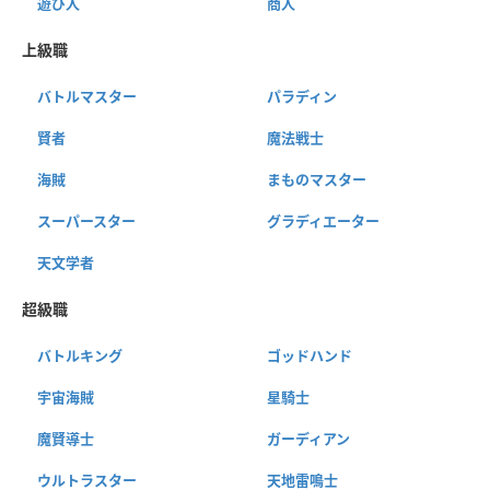
遊び人
商人
上級職
バトルマスター
パラディン
賢者
魔法戦士
海賊
まものマスター
スーパースター
グラディエーター
天文学者
超級職
バトルキング
ゴッドハンド
宇宙海賊
星騎士
魔賢導士
ガーディアン
ウルトラスター
天地雷鳴士