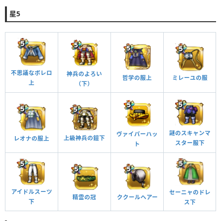
星5
不思議なボレロ
神兵のよろい
ミレーユの服
哲学の服上
上
（下）
謎のスキャンマ
ヴァイパーハッ
上級神兵の鎧下
レオナの服上
スター服下
ト
アイドルスーツ
セーニャのドレ
ククールヘアー
精霊の冠
下
ス下