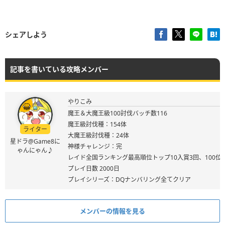
シェアしよう
記事を書いている攻略メンバー
やりこみ
魔王＆大魔王級100討伐バッチ数116
魔王級討伐種：154体
ライター
大魔王級討伐種：24体
星ドラ@Game8に
神様チャレンジ：完
ゃんにゃん♪
レイド全国ランキング最高順位トップ10入賞3回、100位
プレイ日数 2000日
プレイシリーズ：DQナンバリング全てクリア
メンバーの情報を見る