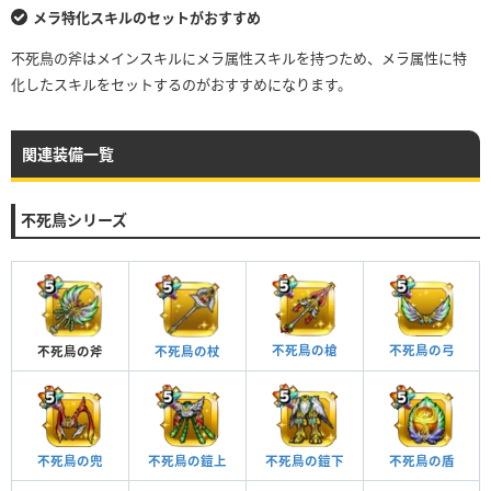
メラ特化スキルのセットがおすすめ
不死鳥の斧はメインスキルにメラ属性スキルを持つため、メラ属性に特
化したスキルをセットするのがおすすめになります。
関連装備一覧
不死鳥シリーズ
不死鳥の槍
不死鳥の弓
不死鳥の杖
不死鳥の斧
不死鳥の兜
不死鳥の盾
不死鳥の鎧上
不死鳥の鎧下