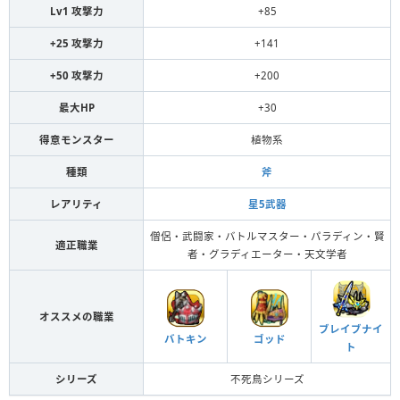
Lv1 攻撃力
+85
+25 攻撃力
+141
+50 攻撃力
+200
最大HP
+30
得意モンスター
植物系
種類
斧
レアリティ
星5武器
僧侶・武闘家・バトルマスター・パラディン・賢
適正職業
者・グラディエーター・天文学者
オススメの職業
ブレイブナイ
バトキン
ゴッド
ト
シリーズ
不死鳥シリーズ