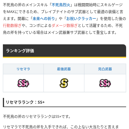
不死鳥の斧のメインスキル「
不死鳥烈火
」は戦闘開始時にスキルゲージ
をMAXにできるため、ブレイブナイトのサブ武器として最適の装備と言
えます。開幕に「
未来への祈り
」や「
お祝いクラッカー
」を使用した後の
行動数稼ぎ
や、コンボによる
ダメージ数稼ぎ
として活躍するため、不死
鳥の斧を持っている場合はメイン武器兼サブ武器として重宝します。
ランキング評価
リセマラ
最強武器
完凸武器
リセマラランク：SS+
不死鳥の斧のリセマラランクはSS+です。
リセマラで不死鳥の斧を入手できれば、この上ない大当たりと言えま