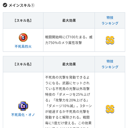
メインスキル①
特技
【スキル名】
最大効果
ランキング
戦闘開始時にCT100たまる。威
力750％のメラ属性攻撃
不死鳥烈火
特技
【スキル名】
最大効果
ランキング
不死鳥の光撃を発動できるよ
うになる。武器にセットされ
ている不死鳥の光撃以外攻撃
特技の「ダメージを25％上げ
る」「攻撃力を20%上げる」
「ダメージ10％減」。3ターン
が経過するか不死鳥の光撃を
不死鳥化・オノ
発動すると解除される。戦闘
毎に1度だけ使える。この効果