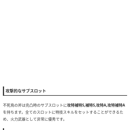
攻撃的なサブスロット
不死鳥の斧は完凸時のサブスロットに
攻特補特S,補特S,攻特A,攻特補特A
を持ちます。全てのスロットに特技スキルをセットすることができるた
め、火力武器として非常に優秀です。