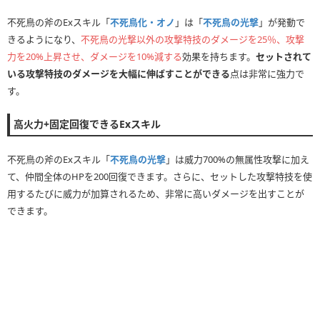
不死鳥の斧のExスキル「
不死鳥化・オノ
」は「
不死鳥の光撃
」が発動で
きるようになり、
不死鳥の光撃以外の攻撃特技のダメージを25％、攻撃
力を20%上昇させ、ダメージを10%減する
効果を持ちます。
セットされて
いる攻撃特技のダメージを大幅に伸ばすことができる
点は非常に強力で
す。
高火力+固定回復できるExスキル
不死鳥の斧のExスキル「
不死鳥の光撃
」は威力700%の無属性攻撃に加え
て、仲間全体のHPを200回復できます。さらに、セットした攻撃特技を使
用するたびに威力が加算されるため、非常に高いダメージを出すことが
できます。