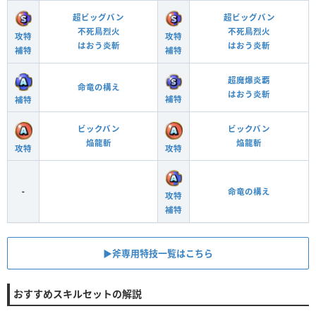
超ビッグバン
超ビッグバン
不死鳥烈火
不死鳥烈火
攻特
攻特
はおう炎斬
はおう炎斬
補特
補特
超魔爆炎覇
命竜の構え
はおう炎斬
補特
補特
ビックバン
ビックバン
焔龍斬
焔龍斬
攻特
攻特
-
命竜の構え
攻特
補特
▶︎斧専用特技一覧はこちら
おすすめスキルセットの解説