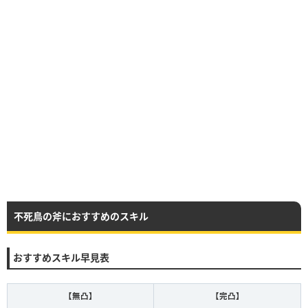
不死鳥の斧におすすめのスキル
おすすめスキル早見表
【無凸】
【完凸】