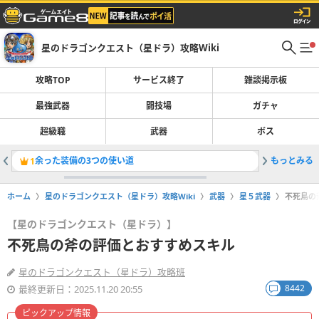
星のドラゴンクエスト（星ドラ）攻略Wiki
攻略TOP
サービス終了
雑談掲示板
最強武器
闘技場
ガチャ
超級職
武器
ボス
余った装備の3つの使い道
もっとみる
獲得経験
1
2
ホーム
星のドラゴンクエスト（星ドラ）攻略Wiki
武器
星５武器
不死鳥の
【星のドラゴンクエスト（星ドラ）】
不死鳥の斧の評価とおすすめスキル
星のドラゴンクエスト（星ドラ）攻略班
8442
最終更新日：2025.11.20 20:55
ピックアップ情報