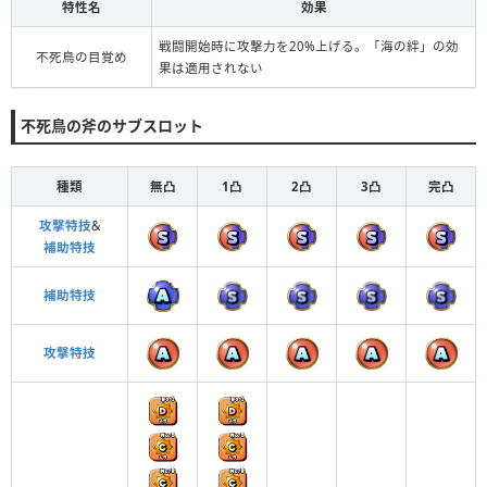
特性名
効果
戦闘開始時に攻撃力を20%上げる。「海の絆」の効
不死鳥の目覚め
果は適用されない
不死鳥の斧のサブスロット
種類
無凸
1凸
2凸
3凸
完凸
攻撃特技
&
補助特技
補助特技
攻撃特技