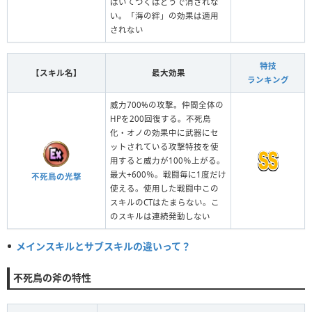
はいてつくはどうで消されな
い。「海の絆」の効果は適用
されない
特技
【スキル名】
最大効果
ランキング
威力700%の攻撃。仲間全体の
HPを200回復する。不死鳥
化・オノの効果中に武器にセ
ットされている攻撃特技を使
用すると威力が100％上がる。
最大+600％。戦闘毎に1度だけ
不死鳥の光撃
使える。使用した戦闘中この
スキルのCTはたまらない。こ
のスキルは連続発動しない
メインスキルとサブスキルの違いって？
不死鳥の斧の特性