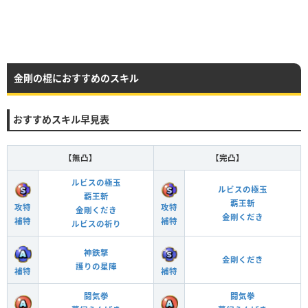
金剛の棍におすすめのスキル
おすすめスキル早見表
【無凸】
【完凸】
ルビスの極玉
ルビスの極玉
覇王斬
覇王斬
攻特
攻特
金剛くだき
金剛くだき
補特
補特
ルビスの祈り
神鉄撃
金剛くだき
護りの星陣
補特
補特
闘気拳
闘気拳