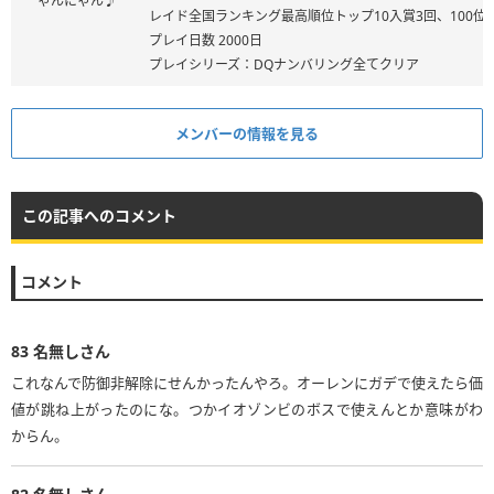
ゃんにゃん♪
レイド全国ランキング最高順位トップ10入賞3回、100位
プレイ日数 2000日
プレイシリーズ：DQナンバリング全てクリア
メンバーの情報を見る
この記事へのコメント
コメント
83
名無しさん
これなんで防御非解除にせんかったんやろ。オーレンにガデで使えたら価
値が跳ね上がったのにな。つかイオゾンビのボスで使えんとか意味がわ
からん。