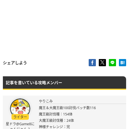
シェアしよう
記事を書いている攻略メンバー
やりこみ
魔王＆大魔王級100討伐バッチ数116
魔王級討伐種：154体
ライター
大魔王級討伐種：24体
星ドラ@Game8に
神様チャレンジ：完