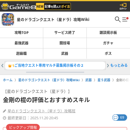
星のドラゴンクエスト（星ドラ）攻略Wiki
攻略TOP
サービス終了
雑談掲示板
最強武器
闘技場
ガチャ
超級職
武器
ボス
ご当地クエスト専用マルチ募集掲示板その２
もっとみる
獲得経験
1
2
ホーム
星のドラゴンクエスト（星ドラ）攻略Wiki
武器
星５武器
金剛の棍
【星のドラゴンクエスト（星ドラ）】
金剛の棍の評価とおすすめスキル
星のドラゴンクエスト（星ドラ）攻略班
69
最終更新日：2025.11.20 20:45
ピックアップ情報