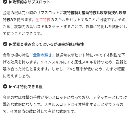
▶︎攻撃的なサブスロット
金剛の棍は完凸時のサブスロットに
攻特補特S,補助特技S,攻撃特技A,攻撃
特技A
を持ちます。
全て特技
のスキルをセットすることが可能です。その
ため、攻撃力の高いスキルをセットすることで、攻撃に特化した武器とし
て使うことができます。
▶︎武器と噛み合ってはいるが確率が低い特性
金剛の棍の特性「
金剛の輝き
」は通常攻撃ヒット時に7%でイオ耐性を下
げる効果を持ちます。メインスキルにイオ属性スキルを持つため、武器と
噛み合った特性と言えます。しかし、7%と確率が低いため、おまけ程度
に考えましょう。
▶︎イオ特化できる棍
金剛の棍は攻撃の手数が多いスロットになっており、アタッカーとして攻
撃的な武器になります。スキルスロットはイオ特化することができるの
で、イオ弱点の敵に対して有効な武器です。