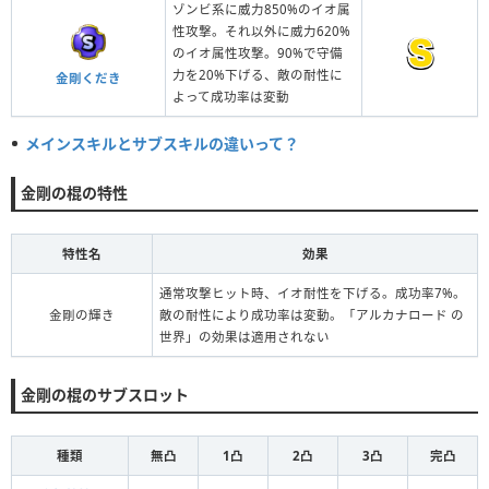
ゾンビ系に威力850%のイオ属
性攻撃。それ以外に威力620%
のイオ属性攻撃。90%で守備
力を20%下げる、敵の耐性に
金剛くだき
よって成功率は変動
メインスキルとサブスキルの違いって？
金剛の棍の特性
特性名
効果
通常攻撃ヒット時、イオ耐性を下げる。成功率7%。
金剛の輝き
敵の耐性により成功率は変動。「アルカナロード の
世界」の効果は適用されない
金剛の棍のサブスロット
種類
無凸
1凸
2凸
3凸
完凸