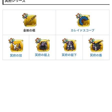
冥府シリーズ
金剛の棍
カレイドスコープ
冥府の鎧下
冥府の鎧上
冥府の盾
冥府の冠