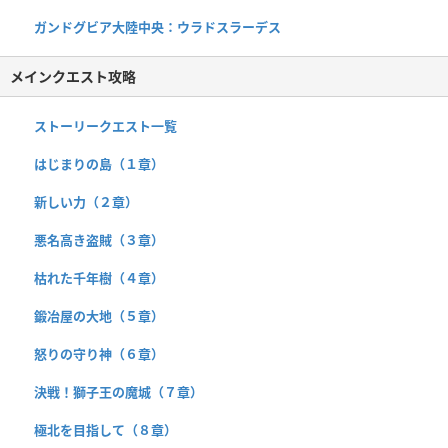
ガンドグビア大陸中央：ウラドスラーデス
メインクエスト攻略
ストーリークエスト一覧
はじまりの島（１章）
新しい力（２章）
悪名高き盗賊（３章）
枯れた千年樹（４章）
鍛冶屋の大地（５章）
怒りの守り神（６章）
決戦！獅子王の魔城（７章）
極北を目指して（８章）