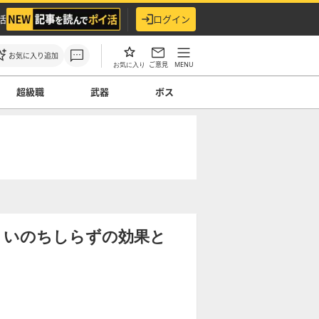
活
ログイン
お気に入り追加
ご意見
MENU
お気に入り
超級職
武器
ボス
】いのちしらずの効果と