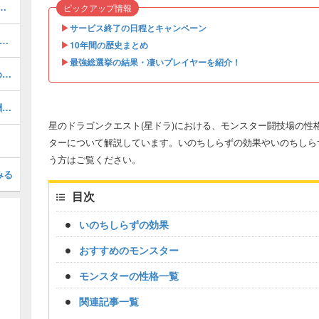
00!?「超強化素材」の入手方法！
ピックアップ情報
▶︎
サービス終了の日程とキャンペーン
ザバルア大陸 南東エリア」の報酬と獲得経験値
▶︎
10年間の歴史まとめ
▶︎
最強総選挙の結果・凄いプレイヤーを紹介！
タイムマスター(転生)の評価とおすすめスキル
シーズン1第22話「伝説の神鳥」の報酬と獲得経験値
星のドラゴンクエスト(星ドラ)における、モンスター闘技場の性
ターについて解説しています。いのちしらずの効果やいのちしら
う方はご覧ください。
みる
目次
いのちしらずの効果
おすすめのモンスター
モンスターの性格一覧
関連記事一覧