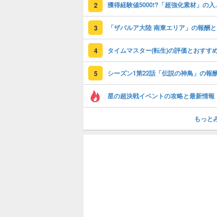
獲得経験値50
2
「
3
4
5
星の超決戦イベントの攻略と最新情報
もっと