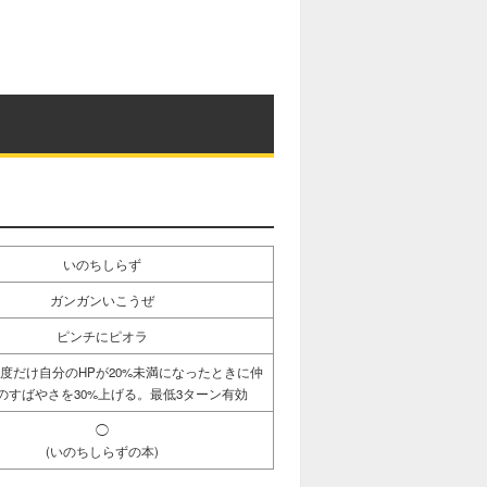
いのちしらず
ガンガンいこうぜ
ピンチにピオラ
1度だけ自分のHPが20%未満になったときに仲
のすばやさを30%上げる。最低3ターン有効
◯
(いのちしらずの本)