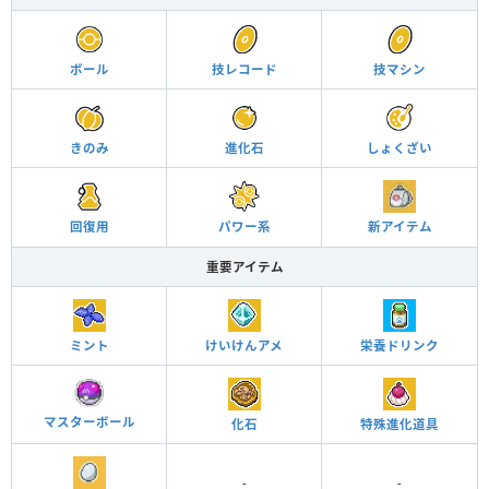
ボール
技レコード
技マシン
きのみ
進化石
しょくざい
回復用
パワー系
新アイテム
重要アイテム
ミント
けいけんアメ
栄養ドリンク
マスターボール
化石
特殊進化道具
-
-