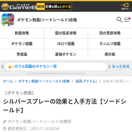
ポケモン剣盾(ソードシールド)攻略
剣盾攻略
鎧の孤島攻略
冠の雪原攻略
ポケモン図鑑
ヨロイ図鑑
カンムリ図鑑
育成論
最強ポケモン
掲示板
ガラル図鑑のポケモン一覧
もっとみる
ディグダ
1
2
ホーム
ポケモン剣盾(ソードシールド)攻略
道具(アイテム)
シルバースプレーの
【ポケモン剣盾】
シルバースプレーの効果と入手方法【ソードシ
ールド】
ポケモン剣盾(ソードシールド)攻略班
最終更新日：2025.11.20 20:24