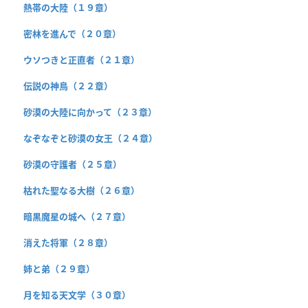
熱帯の大陸（１９章）
密林を進んで（２０章）
ウソつきと正直者（２１章）
伝説の神鳥（２２章）
砂漠の大陸に向かって（２３章）
なぞなぞと砂漠の女王（２４章）
砂漠の守護者（２５章）
枯れた聖なる大樹（２６章）
暗黒魔星の城へ（２７章）
消えた将軍（２８章）
姉と弟（２９章）
月を知る天文学（３０章）