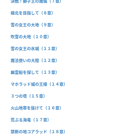
決戦！獅子王の魔城（７章）
極北を目指して（８章）
雪の女王の大地（９章）
吹雪の大地（１０章）
雪の女王の氷城（１１章）
魔法使いの大陸（１２章）
幽霊船を探して（１３章）
マホラッド城の王様（１４章）
３つの塔（１５章）
火山地帯を抜けて（１６章）
荒ぶる海竜（１７章）
禁断の地コアラッド（１８章）