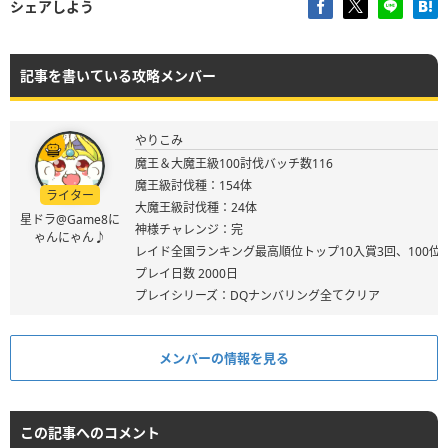
シェアしよう
記事を書いている攻略メンバー
やりこみ
魔王＆大魔王級100討伐バッチ数116
魔王級討伐種：154体
ライター
大魔王級討伐種：24体
星ドラ@Game8に
神様チャレンジ：完
ゃんにゃん♪
レイド全国ランキング最高順位トップ10入賞3回、100位
プレイ日数 2000日
プレイシリーズ：DQナンバリング全てクリア
メンバーの情報を見る
この記事へのコメント