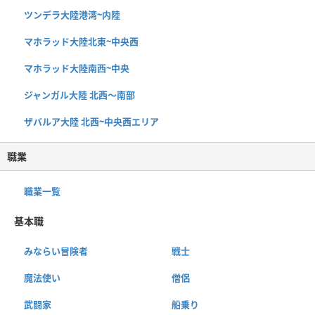
ツンデラ大陸港湾~内陸
マホラッド大陸北東~中央西
マホラッド大陸南西~中央
ジャンガル大陸 北西〜南部
ザバルア大陸 北西~中央西エリア
職業
職業一覧
基本職
みならい冒険者
戦士
魔法使い
僧侶
武闘家
船乗り