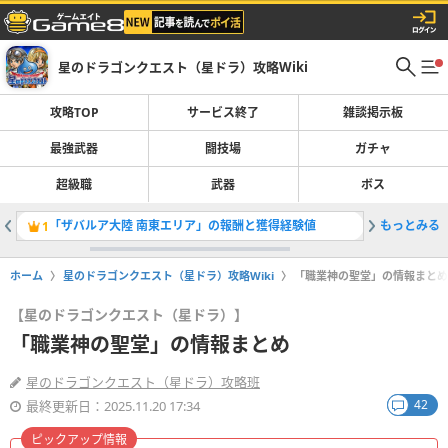
星のドラゴンクエスト（星ドラ）攻略Wiki
攻略TOP
サービス終了
雑談掲示板
最強武器
闘技場
ガチャ
超級職
武器
ボス
「ザバルア大陸 南東エリア」の報酬と獲得経験値
もっとみる
1
2
ホーム
星のドラゴンクエスト（星ドラ）攻略Wiki
「職業神の聖堂」の情報まとめ
【星のドラゴンクエスト（星ドラ）】
「職業神の聖堂」の情報まとめ
星のドラゴンクエスト（星ドラ）攻略班
42
最終更新日：2025.11.20 17:34
ピックアップ情報