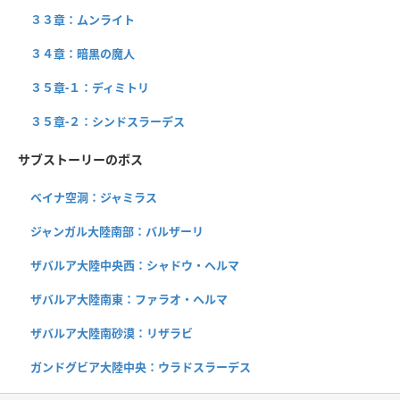
３３章：ムンライト
３４章：暗黒の魔人
３５章-１：ディミトリ
３５章-２：シンドスラーデス
サブストーリーのボス
ベイナ空洞：ジャミラス
ジャンガル大陸南部：バルザーリ
ザバルア大陸中央西：シャドウ・ヘルマ
ザバルア大陸南東：ファラオ・ヘルマ
ザバルア大陸南砂漠：リザラビ
ガンドグビア大陸中央：ウラドスラーデス