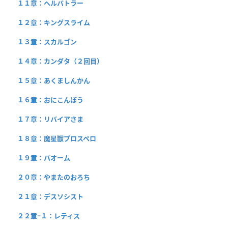
１１章：ヘルバトラー
１２章：キングスライム
１３章：スカルゴン
１４章：カンダタ（２回目）
１５章：あくましんかん
１６章：おにこんぼう
１７章：リバイアさま
１８章：魔星獣プロスペロ
１９章：パオーム
２０章：やまたのおろち
２１章：デスソシスト
２２章−１：レティス