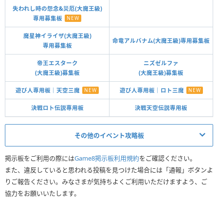
失われし時の怨念&災厄(大魔王級)
専用募集板
NEW
魔星神イライザ(大魔王級)
命竜アルバナム(大魔王級)専用募集板
専用募集板
帝王エスターク
ニズゼルファ
(大魔王級)募集板
(大魔王級)募集板
遊び人専用板｜天空三魔
NEW
遊び人専用板｜ロト三魔
NEW
決戦ロト伝説専用板
決戦天空伝説専用板
その他のイベント攻略板
りゅうおう募集板
シドー募集板
掲示板をご利用の際には
Game8掲示板利用規約
をご確認ください。
また、違反していると思われる投稿を見つけた場合には「通報」ボタンよ
ゾーマ募集板
海王神募集板
りご報告ください。みなさまが気持ちよくご利用いただけますよう、ご
古代遺跡募集板
デスタムーア募集板
協力をお願いいたします。
ムドー遺跡募集板
バラン募集板