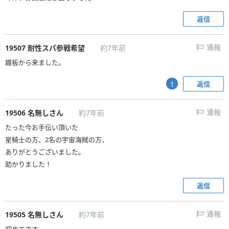
返信
19507
耐性スパ参戦希望
約7年前
通報
雑板から来ました。
返信
1
19506
名無しさん
約7年前
通報
たった今お手伝い頂いた
星騎士の方、2名の宇宙海賊の方、
ありがとうございました。
助かりました！
返信
19505
名無しさん
約7年前
通報
初めてです。