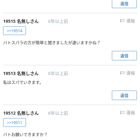
返信
19515
名無しさん
6年以上前
通報
>>19514
バトスパラの方が簡単と聞きましたが違いますかね？
返信
19513
名無しさん
6年以上前
通報
私はスパでいきます。
返信
19512
名無しさん
6年以上前
通報
>>19511
バトお願いできますか？