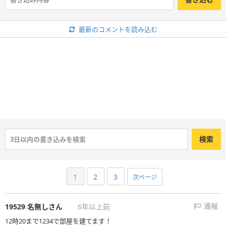
海王神専用募集板
鬼眼王バーン募集板
最新のコメントを読み込む
ファラオ・ヘッド募集板
ドルマゲス募集板
テンカー募集板
バハムート募集板
ラプソーン募集板
聖なる巨竜募集板
永遠の巨竜募集板
リーズレット募集板
ウルノーガ募集板
ゾルデ(魔王級)募集板
ブギー(魔王級)募集板
ジャコラ(魔王級)募集板
検索
キラゴルド(魔王級)募集板
ガリンガ(魔王級)募集板
ホメロス(魔王級)募集板
四精霊募集板
1
2
3
次ページ
願いの化身(魔王級)募集板
グランドラゴーン募集板
四魔王(魔王級)募集板
異魔神(魔王級)募集板
19529
名無しさん
6年以上前
通報
ボーガン(魔王級)募集板
アラッド(魔王級)募集板
12時20まで1234で部屋を建てます！