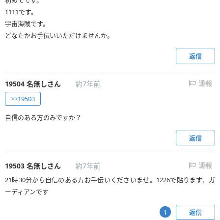
1111です。
宇宙海賊です。
どなたかお手伝いいただけませんか。
返信
19504
名無しさん
約7年前
通報
>>19503
自信のある方のみですか？
返信
19503
名無しさん
約7年前
通報
21時30分から自信のある方お手伝いくださいませ。1226で貼ります、ガ
ーディアンです
返信
1