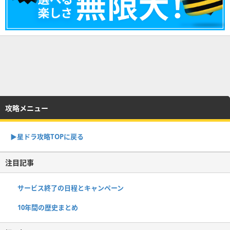
攻略メニュー
▶︎星ドラ攻略TOPに戻る
注目記事
サービス終了の日程とキャンペーン
10年間の歴史まとめ