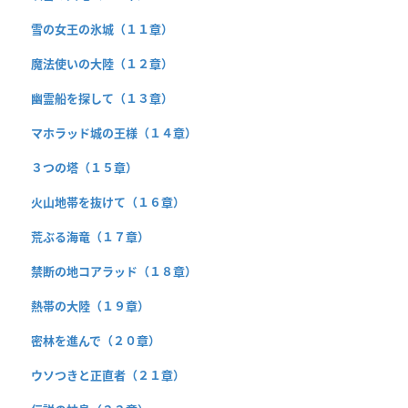
雪の女王の氷城（１１章）
魔法使いの大陸（１２章）
幽霊船を探して（１３章）
マホラッド城の王様（１４章）
３つの塔（１５章）
火山地帯を抜けて（１６章）
荒ぶる海竜（１７章）
禁断の地コアラッド（１８章）
熱帯の大陸（１９章）
密林を進んで（２０章）
ウソつきと正直者（２１章）