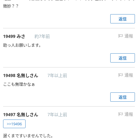
微妙？？
返信
19499
みさ
約7年前
通報
助っ人お願いします。
返信
19498
名無しさん
7年以上前
通報
ここも無理かなぁ
返信
19497
名無しさん
7年以上前
通報
>>19496
遅くまですいませんでした。