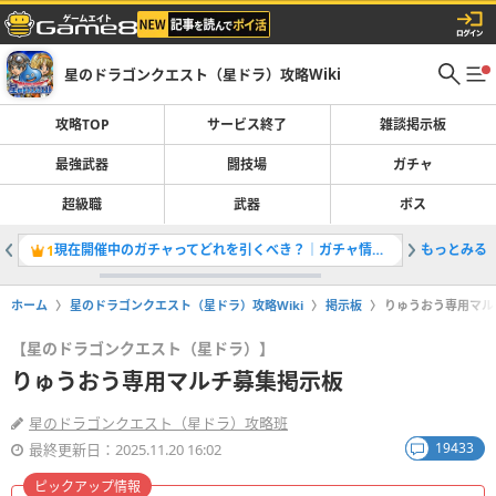
星のドラゴンクエスト（星ドラ）攻略Wiki
攻略TOP
サービス終了
雑談掲示板
最強武器
闘技場
ガチャ
超級職
武器
ボス
現在開催中のガチャってどれを引くべき？｜ガチャ情報一覧
もっとみる
人食い火
1
2
ホーム
星のドラゴンクエスト（星ドラ）攻略Wiki
掲示板
りゅうおう専用マル
【星のドラゴンクエスト（星ドラ）】
りゅうおう専用マルチ募集掲示板
星のドラゴンクエスト（星ドラ）攻略班
19433
最終更新日：2025.11.20 16:02
ピックアップ情報