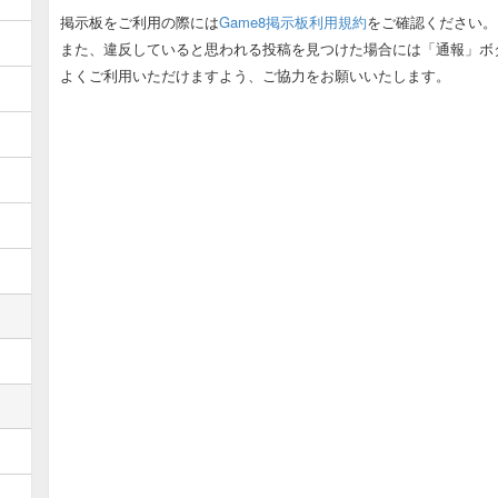
掲示板をご利用の際には
Game8掲示板利用規約
をご確認ください。
ゾーマ募集板
また、違反していると思われる投稿を見つけた場合には「通報」ボ
古代遺跡募集板
よくご利用いただけますよう、ご協力をお願いいたします。
ムドー遺跡募集板
ヒュンケル募集板
デスピサロ募集板
職業邪神レオダーマ用板
オムド・ロレス募集板
ダークドレアム募集板
ミルドラース募集板
冥竜王ヴェルザー募集板
超魔生物ハドラー募集板
オルゴデミーラ募集板
狭間の闇の王募集板