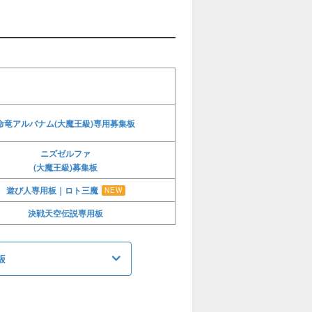
命竜アルバナム(大魔王級)専用募集板
ニズゼルファ
(大魔王級)募集板
遊び人専用板｜ロト三魔
NEW
決戦天空伝説専用板
板
シドー募集板