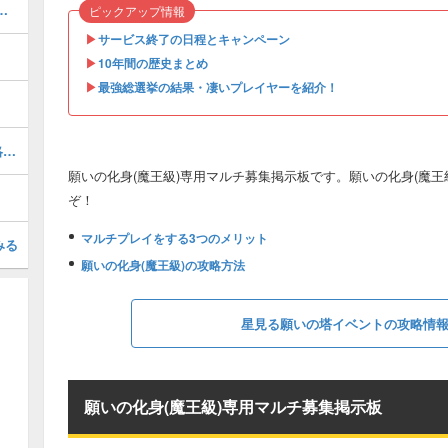
の扉の攻略情報・報酬まとめ
ピックアップ情報
▶︎
サービス終了の日程とキャンペーン
▶︎
10年間の歴史まとめ
▶︎
最強総選挙の結果・凄いプレイヤーを紹介！
真・堕天使エルギオス(大魔王級)の攻略方法
願いの化身(魔王級)専用マルチ募集掲示板です。願いの化身(魔
ぞ！
マルチプレイをする3つのメリット
みる
願いの化身(魔王級)の攻略方法
星見る願いの塔イベントの攻略情
願いの化身(魔王級)専用マルチ募集掲示板