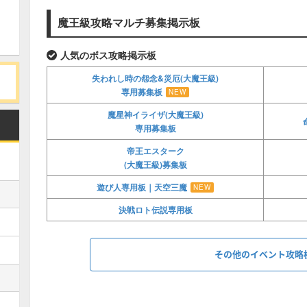
魔王級攻略マルチ募集掲示板
人気のボス攻略掲示板
失われし時の怨念&災厄(大魔王級)
専用募集板
NEW
魔星神イライザ(大魔王級)
専用募集板
帝王エスターク
(大魔王級)募集板
遊び人専用板｜天空三魔
NEW
決戦ロト伝説専用板
その他のイベント攻略
りゅうおう募集板