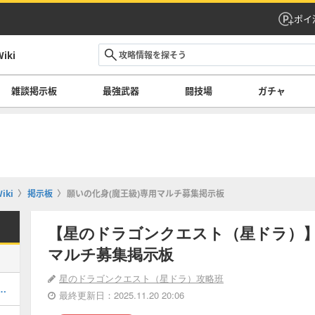
ポイ
ki
雑談掲示板
最強武器
闘技場
ガチャ
ki
掲示板
願いの化身(魔王級)専用マルチ募集掲示板
【星のドラゴンクエスト（星ドラ）】
マルチ募集掲示板
星のドラゴンクエスト（星ドラ）攻略班
00!?「超強化素材」の入手方法！
最終更新日：2025.11.20 20:06