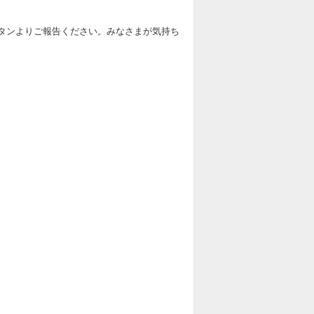
海王神募集板
タンよりご報告ください。みなさまが気持ち
デスタムーア募集板
バラン募集板
魔剣士ピサロ募集板
魔物軍団イベント募集板
エスターク募集板
ゲマ募集板
キングモーモン募集板
真・大魔王バーン募集板
勇車スラリンガル募集板
ヘルバオム募集板
大地の魔人募集板