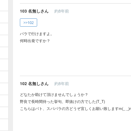
103
名無しさん
約8年前
>>102
パラで行けますよ。
何時出発ですか？
102
名無しさん
約8年前
どなたか助けて頂けませんでしょうか？
野良で長時間待った挙句、即抜けの方でした(T_T)
こちらはバト、スパパラの方どうぞ宜しくお願い致しますm(_ _)