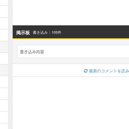
オムド・ロレス募集板
ゴルドロス募集板
スーパーキラーマシン募集板
海王神専用募集板
掲示板
書き込み：105件
ファラオ・ヘッド募集板
テンカー募集板
ラプソーン募集板
永遠の巨竜募集板
最新のコメントを読
ウルノーガ募集板
ブギー(魔王級)募集板
キラゴルド(魔王級)募集板
ホメロス(魔王級)募集板
願いの化身(魔王級)募集板
四魔王(魔王級)募集板