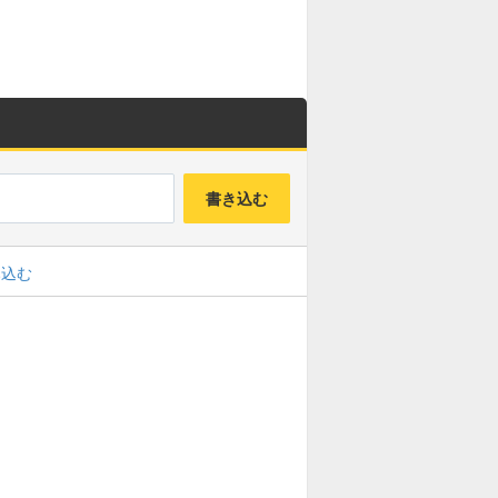
ルジュラド募集板
キングモーモン募集板
焔鎖の化身募集板
鬼眼王バーン募集板
ドルマゲス募集板
バハムート募集板
書き込む
聖なる巨竜募集板
リーズレット募集板
み込む
ゾルデ(魔王級)募集板
ジャコラ(魔王級)募集板
ガリンガ(魔王級)募集板
四精霊募集板
グランドラゴーン募集板
異魔神(魔王級)募集板