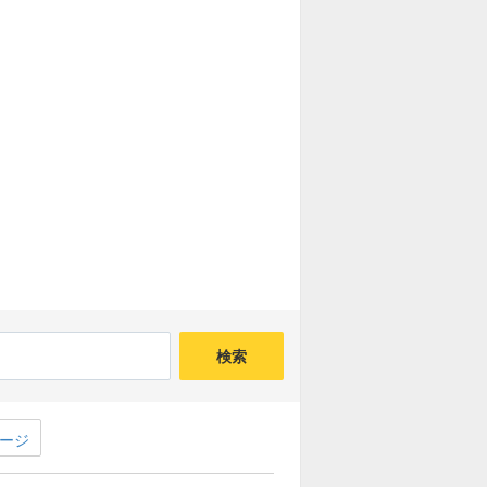
アラッド(魔王級)募集板
ザイアック(魔王級)募集板
クインフィプリ(魔王級)
募集板
魔軍師イッド(魔王級)
募集板
竜騎衆(魔王級)募集板
ガナサダイ(魔王級)募集板
デュラン三連戦募集板
かみさま三連戦募集板
検索
帝王エスターク(大魔王級)募集板
ージ