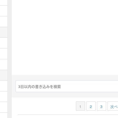
ボーガン(魔王級)募集板
覚醒帝王(魔王級)募集板
オリハルザム(魔王級)
募集板
魔星神ゼイアン(大魔王級)
募集板
風の厄災(魔王級)募集板
破邪の淵竜(魔王級)募集板
エルギオス(魔王級)募集板
エビプリ三連戦募集板
ニズゼルファ(大魔王級)
募集板
1
2
3
次ペ