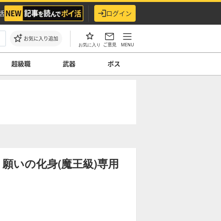
活
ログイン
お気に入り追加
ご意見
MENU
お気に入り
超級職
武器
ボス
願いの化身(魔王級)専用