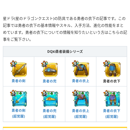
星ドラ(星のドラゴンクエスト)の防具である勇者の衣下の記事です。この
記事では勇者の衣下の基本情報やスキル、入手方法、進化の性能をまと
めています。勇者の衣下についての情報を知りたいという方はこちらの記
事をご覧下さい。
DQⅪ勇者装備シリーズ
勇者の剣
勇者の衣上
勇者の兜
勇者の衣下
勇者の剣
勇
者の衣上
勇
者の衣下
勇者の兜
(超覚醒)
(超覚醒)
(超覚醒)
(超覚醒)