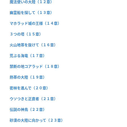
魔法使いの大陸（１２章）
幽霊船を探して（１３章）
マホラッド城の王様（１４章）
３つの塔（１５章）
火山地帯を抜けて（１６章）
荒ぶる海竜（１７章）
禁断の地コアラッド（１８章）
熱帯の大陸（１９章）
密林を進んで（２０章）
ウソつきと正直者（２１章）
伝説の神鳥（２２章）
砂漠の大陸に向かって（２３章）