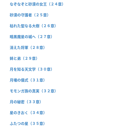
なぞなぞと砂漠の女王（２４章）
砂漠の守護者（２５章）
枯れた聖なる大樹（２６章）
暗黒魔星の城へ（２７章）
消えた将軍（２８章）
姉と弟（２９章）
月を知る天文学（３０章）
月壊の儀式（３１章）
モモンガ族の真実（３２章）
月の秘密（３３章）
星のきおく（３４章）
ふたつの星（３５章）