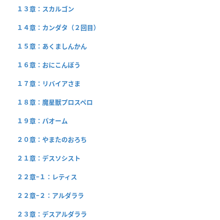
１３章：スカルゴン
１４章：カンダタ（２回目）
１５章：あくましんかん
１６章：おにこんぼう
１７章：リバイアさま
１８章：魔星獣プロスペロ
１９章：パオーム
２０章：やまたのおろち
２１章：デスソシスト
２２章−１：レティス
２２章−２：アルダララ
２３章：デスアルダララ