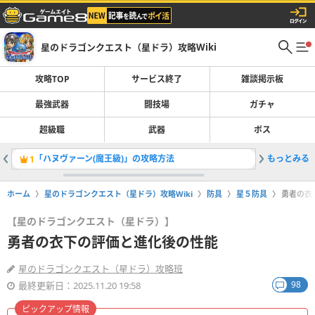
星のドラゴンクエスト（星ドラ）攻略Wiki
攻略TOP
サービス終了
雑談掲示板
最強武器
闘技場
ガチャ
超級職
武器
ボス
「ハヌヴァーン(魔王級)」の攻略方法
もっとみる
無属性特
1
2
ホーム
星のドラゴンクエスト（星ドラ）攻略Wiki
防具
星５防具
勇者の衣
【星のドラゴンクエスト（星ドラ）】
勇者の衣下の評価と進化後の性能
星のドラゴンクエスト（星ドラ）攻略班
98
最終更新日：2025.11.20 19:58
ピックアップ情報