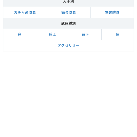
入手別
ガチャ産防具
錬金防具
覚醒防具
武器種別
兜
鎧上
鎧下
盾
アクセサリー