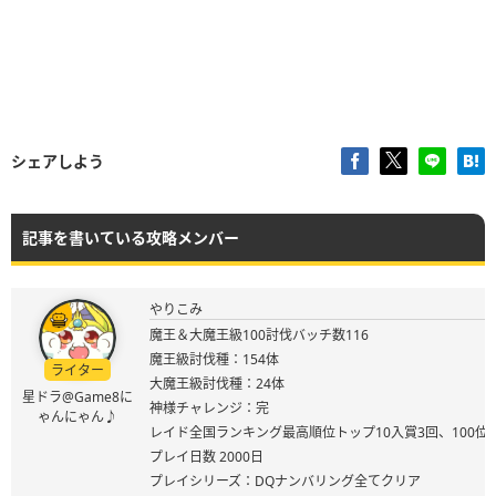
シェアしよう
記事を書いている攻略メンバー
やりこみ
魔王＆大魔王級100討伐バッチ数116
魔王級討伐種：154体
ライター
大魔王級討伐種：24体
星ドラ@Game8に
神様チャレンジ：完
ゃんにゃん♪
レイド全国ランキング最高順位トップ10入賞3回、100位
プレイ日数 2000日
プレイシリーズ：DQナンバリング全てクリア