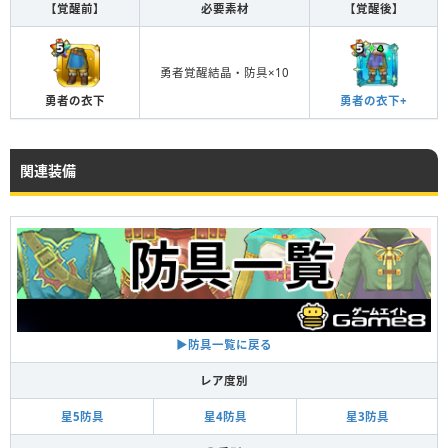
【覚醒前】
必要素材
【覚醒後】
勇者覚醒結晶・防具×10
勇者の衣下+
勇者の衣下
関連装備
▶︎防具一覧に戻る
レア度別
星5防具
星4防具
星3防具