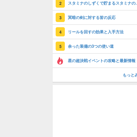
スタミナのしずく
2
冥暗の剣に対する皆の反応
3
リールを回すの効果と入手方法
4
余った装備の3つの使い道
5
星の超決戦イベントの攻略と最新情報
もっと