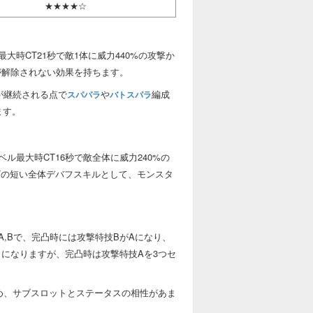
★★★★☆
時CT21秒で敵1体に威力440%の攻撃か
が解除されない効果を持ちます。
が継続される点で
や
編成
スパパラ
バトスパラ
ます。
最大時CT16秒で敵全体に威力240%の
Tの短い全体デバフスキルとして、モンスタ
,Bで、完凸時には攻撃特技BがAになり、
になりますが、完凸時は攻撃特技Aを3つセ
め、サブスロットとステータスの相性があま