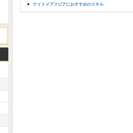
ナイトメアスピアにおすすめのスキル
Loaded
:
/
Unmute
34.94%