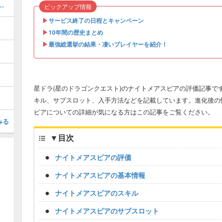
で貯まるスタミナの上限って？
ピックアップ情報
▶︎
サービス終了の日程とキャンペーン
▶︎
10年間の歴史まとめ
▶︎
最強総選挙の結果・凄いプレイヤーを紹介！
星ドラ(星のドラゴンクエスト)のナイトメアスピアの評価記事で
キル、サブスロット、入手方法などを記載しています。進化後の
ピアについての詳細が気になる方はこの記事をご覧ください。
みる
▼
目次
ナイトメアスピアの評価
ナイトメアスピアの基本情報
ナイトメアスピアのスキル
ナイトメアスピアのサブスロット