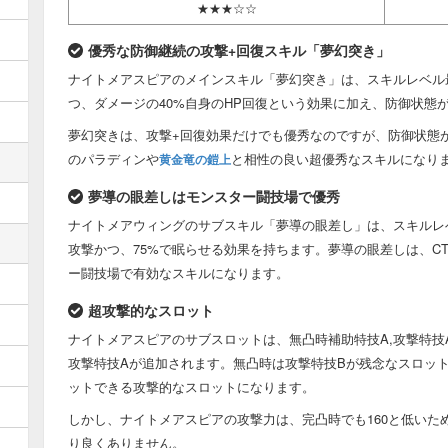
★★★☆☆
優秀な防御継続の攻撃+回復スキル「夢幻突き」
ナイトメアスピアのメインスキル「夢幻突き」は、スキルレベル最大
つ、ダメージの40%自身のHP回復という効果に加え、防御状態
夢幻突きは、攻撃+回復効果だけでも優秀なのですが、防御状態
のパラディンや
と相性の良い超優秀なスキルになり
黄金竜の鎧上
夢導の眼差しはモンスター闘技場で優秀
ナイトメアウィングのサブスキル「夢導の眼差し」は、スキルレベル
攻撃かつ、75%で眠らせる効果を持ちます。夢導の眼差しは、C
ー闘技場で有効なスキルになります。
超攻撃的なスロット
ナイトメアスピアのサブスロットは、無凸時補助特技A,攻撃特技A
攻撃特技Aが追加されます。無凸時は攻撃特技Bが残念なスロット
ットできる攻撃的なスロットになります。
しかし、ナイトメアスピアの攻撃力は、完凸時でも160と低いた
り良くありません。