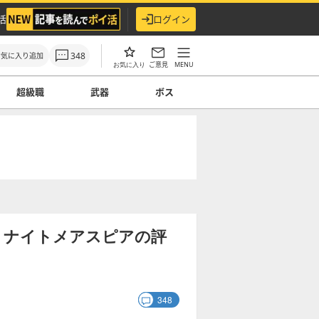
活
ログイン
348
お気に入り追加
ご意見
MENU
お気に入り
超級職
武器
ボス
】ナイトメアスピアの評
348