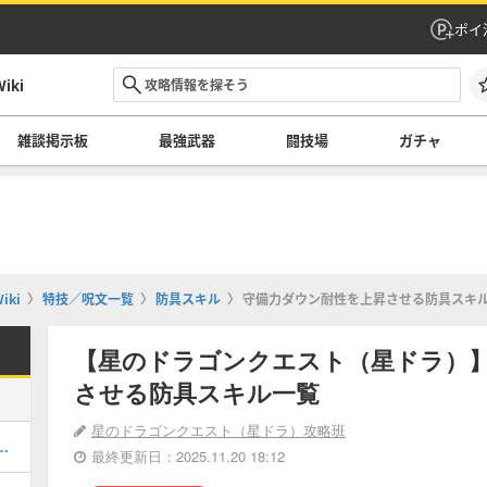
ポイ
ki
雑談掲示板
最強武器
闘技場
ガチャ
ki
特技／呪文一覧
防具スキル
守備力ダウン耐性を上昇させる防具スキ
【星のドラゴンクエスト（星ドラ）
させる防具スキル一覧
星のドラゴンクエスト（星ドラ）攻略班
てどれを引くべき？｜ガチャ情報一覧
最終更新日：2025.11.20 18:12