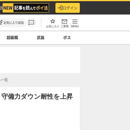
活
ログイン
お気に入り追加
ご意見
MENU
お気に入り
超級職
武器
ボス
ル一覧
】守備力ダウン耐性を上昇