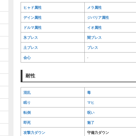
ヒャド属性
メラ属性
デイン属性
ジバリア属性
ドルマ属性
イオ属性
氷ブレス
闇ブレス
土ブレス
ブレス
会心
-
耐性
混乱
毒
眠り
マヒ
転倒
呪い
即死
魅了
攻撃力ダウン
守備力ダウン