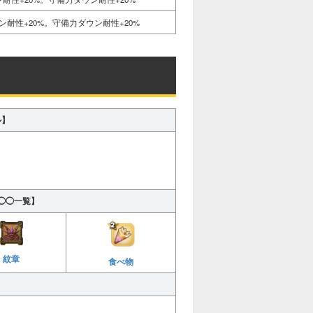
耐性+20%。守備力ダウン耐性+20%
ル】
◯◯一覧】
紋章
食べ物