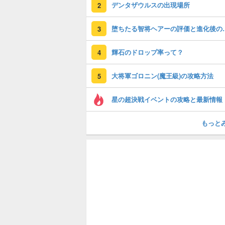
デンタザウルスの出現場所
2
堕ちたる智将ヘ
3
輝石のドロップ率って？
4
大将軍ゴロニン(魔王級)の攻略方法
5
星の超決戦イベントの攻略と最新情報
もっと