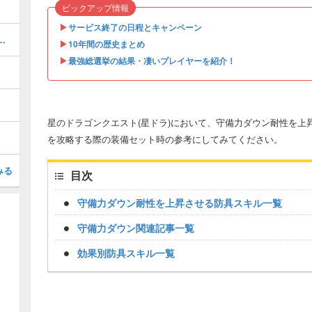
ピックアップ情報
▶︎
サービス終了の日程とキャンペーン
アーの評価と進化後の性能
▶︎
10年間の歴史まとめ
▶︎
最強総選挙の結果・凄いプレイヤーを紹介！
星のドラゴンクエスト(星ドラ)において、守備力ダウン耐性を上
を攻略する際の装備セット時の参考にしてみてください。
みる
目次
守備力ダウン耐性を上昇させる防具スキル一覧
守備力ダウン関連記事一覧
効果別防具スキル一覧