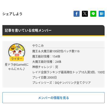
シェアしよう
記事を書いている攻略メンバー
やりこみ
魔王＆大魔王級100討伐バッチ数116
魔王級討伐種：154体
ライター
大魔王級討伐種：24体
星ドラ@Game8に
神様チャレンジ：完
ゃんにゃん♪
レイド全国ランキング最高順位トップ10入賞3回、100位
プレイ日数 2000日
プレイシリーズ：DQナンバリング全てクリア
メンバーの情報を見る