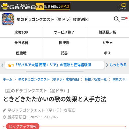
星のドラゴンクエスト（星ドラ）攻略Wiki
攻略TOP
サービス終了
雑談掲示板
最強武器
闘技場
ガチャ
超級職
武器
ボス
「ザバルア大陸 南東エリア」の報酬と獲得経験値
もっとみる
1
2
ホーム
星のドラゴンクエスト（星ドラ）攻略Wiki
特技／呪文一覧
防具スキル
【星のドラゴンクエスト（星ドラ）】
ときどきたたかいの歌の効果と入手方法
星のドラゴンクエスト（星ドラ）攻略班
最終更新日：2025.11.20 17:46
ピックアップ情報