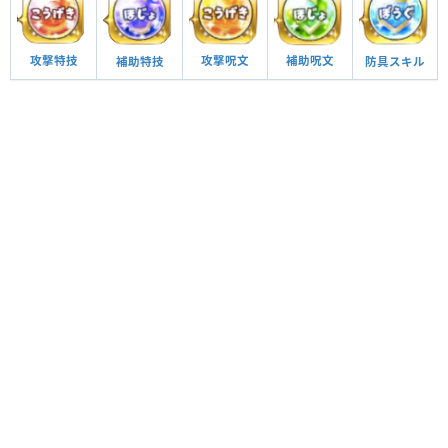
攻撃呪文
補助呪文
攻撃特技
防具スキル
補助特技