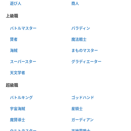
遊び人
商人
上級職
バトルマスター
パラディン
賢者
魔法戦士
海賊
まものマスター
スーパースター
グラディエーター
天文学者
超級職
バトルキング
ゴッドハンド
宇宙海賊
星騎士
魔賢導士
ガーディアン
ウルトラスター
天地雷鳴士