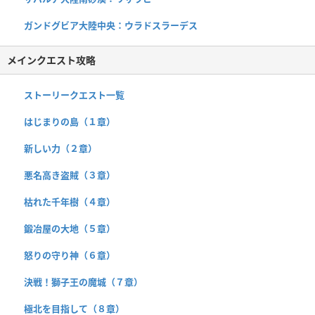
ガンドグビア大陸中央：ウラドスラーデス
メインクエスト攻略
ストーリークエスト一覧
はじまりの島（１章）
新しい力（２章）
悪名高き盗賊（３章）
枯れた千年樹（４章）
鍛冶屋の大地（５章）
怒りの守り神（６章）
決戦！獅子王の魔城（７章）
極北を目指して（８章）