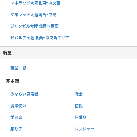
マホラッド大陸北東~中央西
マホラッド大陸南西~中央
ジャンガル大陸 北西〜南部
ザバルア大陸 北西~中央西エリア
職業
職業一覧
基本職
みならい冒険者
戦士
魔法使い
僧侶
武闘家
船乗り
踊り子
レンジャー