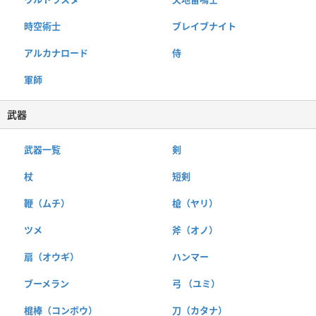
時空術士
ブレイブナイト
アルカナロード
侍
軍師
武器
武器一覧
剣
杖
短剣
鞭（ムチ）
槍（ヤリ）
ツメ
斧（オノ）
扇（オウギ）
ハンマー
ブーメラン
弓 （ユミ）
棍棒（コンボウ）
刀（カタナ）