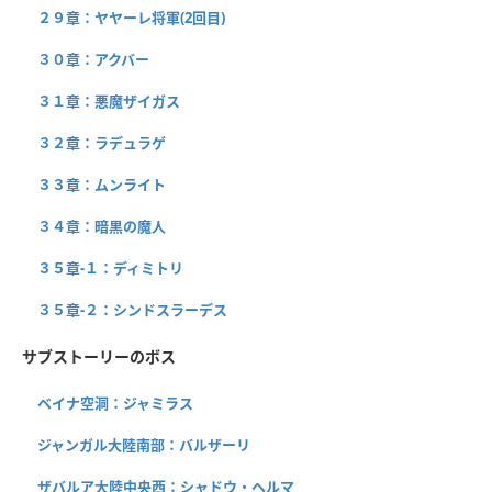
２９章：ヤヤーレ将軍(2回目)
３０章：アクバー
３１章：悪魔ザイガス
３２章：ラデュラゲ
３３章：ムンライト
３４章：暗黒の魔人
３５章-１：ディミトリ
３５章-２：シンドスラーデス
サブストーリーのボス
ベイナ空洞：ジャミラス
ジャンガル大陸南部：バルザーリ
ザバルア大陸中央西：シャドウ・ヘルマ