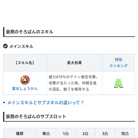
豪商のそろばんのスキル
メインスキル
特技
【スキル名】
最大効果
ランキング
威力470％のデイン属性攻撃。
攻撃が当たった時、仲間全員
雷光しょうかん
の混乱、魅了を解除する
メインスキルとサブスキルの違いって？
豪商のそろばんのサブスロット
種類
無凸
1凸
2凸
3凸
完凸