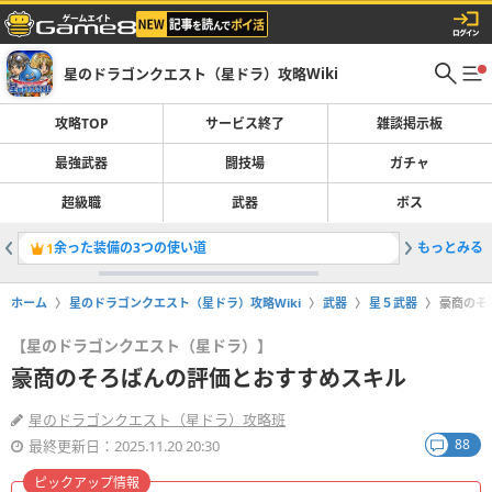
星のドラゴンクエスト（星ドラ）攻略Wiki
攻略TOP
サービス終了
雑談掲示板
最強武器
闘技場
ガチャ
超級職
武器
ボス
余った装備の3つの使い道
もっとみる
黒刃のは
1
2
ホーム
星のドラゴンクエスト（星ドラ）攻略Wiki
武器
星５武器
豪商のそ
【星のドラゴンクエスト（星ドラ）】
豪商のそろばんの評価とおすすめスキル
星のドラゴンクエスト（星ドラ）攻略班
88
最終更新日：2025.11.20 20:30
ピックアップ情報