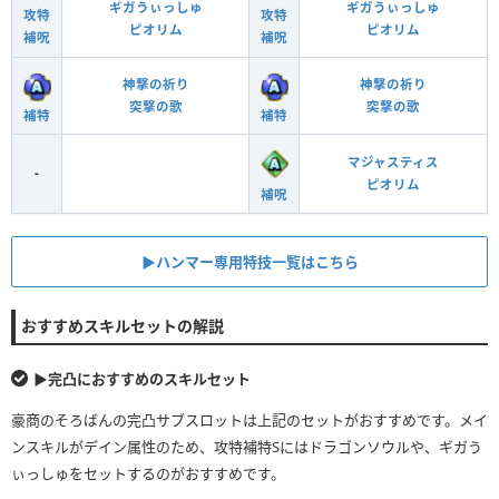
ギガうぃっしゅ
ギガうぃっしゅ
攻特
攻特
ピオリム
ピオリム
補呪
補呪
神撃の祈り
神撃の祈り
突撃の歌
突撃の歌
補特
補特
マジャスティス
-
ピオリム
補呪
▶︎ハンマー専用特技一覧はこちら
おすすめスキルセットの解説
▶︎完凸におすすめのスキルセット
豪商のそろばんの完凸サブスロットは上記のセットがおすすめです。メイ
ンスキルがデイン属性のため、攻特補特Sにはドラゴンソウルや、ギガう
ぃっしゅをセットするのがおすすめです。