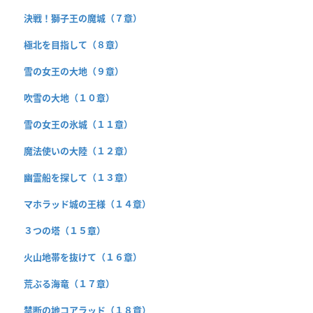
決戦！獅子王の魔城（７章）
極北を目指して（８章）
雪の女王の大地（９章）
吹雪の大地（１０章）
雪の女王の氷城（１１章）
魔法使いの大陸（１２章）
幽霊船を探して（１３章）
マホラッド城の王様（１４章）
３つの塔（１５章）
火山地帯を抜けて（１６章）
荒ぶる海竜（１７章）
禁断の地コアラッド（１８章）