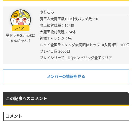
やりこみ
魔王＆大魔王級100討伐バッチ数116
魔王級討伐種：154体
ライター
大魔王級討伐種：24体
星ドラ@Game8に
神様チャレンジ：完
ゃんにゃん♪
レイド全国ランキング最高順位トップ10入賞3回、100位
プレイ日数 2000日
プレイシリーズ：DQナンバリング全てクリア
メンバーの情報を見る
この記事へのコメント
コメント