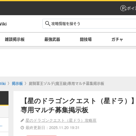
ポイ
ki
雑談掲示板
最強武器
闘技場
ガチャ
ki
掲示板
屍騎軍王ゾルデ(魔王級)専用マルチ募集掲示板
【星のドラゴンクエスト（星ドラ）】
専用マルチ募集掲示板
星のドラゴンクエスト（星ドラ）攻略班
を翔る金色の龍」の攻略方法
最終更新日：2025.11.20 19:31