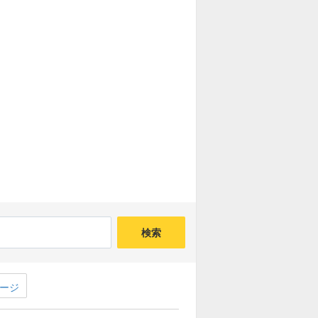
アラッド(魔王級)募集板
ザイアック(魔王級)募集板
クインフィプリ(魔王級)
募集板
魔軍師イッド(魔王級)
募集板
竜騎衆(魔王級)募集板
ガナサダイ(魔王級)募集板
デュラン三連戦募集板
かみさま三連戦募集板
検索
帝王エスターク(大魔王級)募集板
ージ