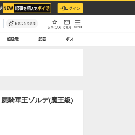
活
ログイン
お気に入り追加
ご意見
MENU
お気に入り
超級職
武器
ボス
屍騎軍王ゾルデ(魔王級)