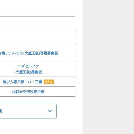
命竜アルバナム(大魔王級)専用募集板
ニズゼルファ
(大魔王級)募集板
遊び人専用板｜ロト三魔
NEW
決戦天空伝説専用板
板
シドー募集板