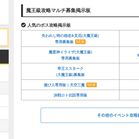
魔王級攻略マルチ募集掲示板
人気のボス攻略掲示板
失われし時の怨念&災厄(大魔王級)
専用募集板
NEW
魔星神イライザ(大魔王級)
専用募集板
帝王エスターク
(大魔王級)募集板
遊び人専用板｜天空三魔
NEW
決戦ロト伝説専用板
その他のイベント攻略
りゅうおう募集板