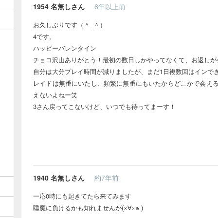
1954
名無しさん
6年以上前
お久しぶりです（＾_＾）
4です。
ハッピーバレンタイン
チョコ沢山ありがとう！最初の数日しかやってなくて、お返しが少
自分は大分プレイ時間が減りましたが、まだ1日複数回はインで
レイドは無番にいたし、頻繁に無番にもいたからどこかで会え
えないよねー笑
3さん戻ってこないけど、いつでも待ってまーす！
1940
名無しさん
約7年前
一応0時にも起きてたら来てみます
睡魔に負けるかも知れませんが(×∀︎×๑ )