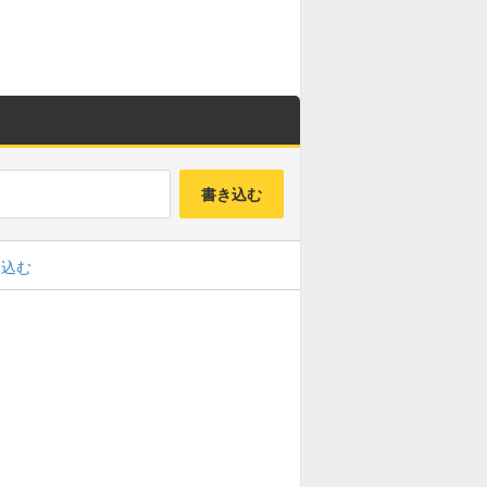
ルジュラド募集板
キングモーモン募集板
焔鎖の化身募集板
鬼眼王バーン募集板
ドルマゲス募集板
バハムート募集板
書き込む
聖なる巨竜募集板
リーズレット募集板
み込む
ゾルデ(魔王級)募集板
ジャコラ(魔王級)募集板
ガリンガ(魔王級)募集板
四精霊募集板
グランドラゴーン募集板
異魔神(魔王級)募集板