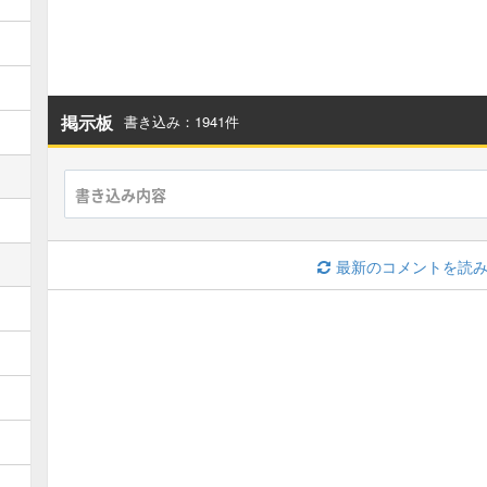
オムド・ロレス募集板
ゴルドロス募集板
スーパーキラーマシン募集板
海王神専用募集板
掲示板
書き込み：1941件
ファラオ・ヘッド募集板
テンカー募集板
ラプソーン募集板
永遠の巨竜募集板
最新のコメントを読
ウルノーガ募集板
ブギー(魔王級)募集板
キラゴルド(魔王級)募集板
ホメロス(魔王級)募集板
願いの化身(魔王級)募集板
四魔王(魔王級)募集板