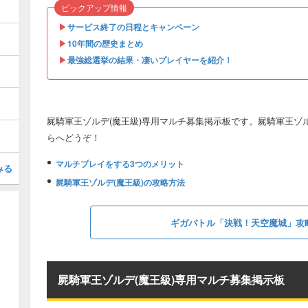
ピックアップ情報
▶︎
サービス終了の日程とキャンペーン
▶︎
10年間の歴史まとめ
▶︎
最強総選挙の結果・凄いプレイヤーを紹介！
屍騎軍王ゾルデ(魔王級)専用マルチ募集掲示板です。屍騎軍王ゾ
らへどうぞ！
マルチプレイをする3つのメリット
みる
屍騎軍王ゾルデ(魔王級)の攻略方法
ギガバトル「決戦！天空魔城」攻
屍騎軍王ゾルデ(魔王級)専用マルチ募集掲示板