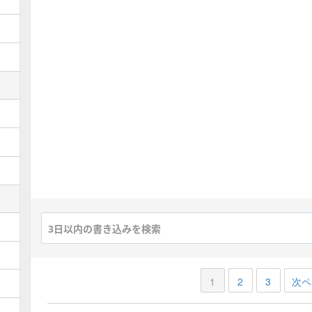
ボーガン(魔王級)募集板
覚醒帝王(魔王級)募集板
オリハルザム(魔王級)
募集板
魔星神ゼイアン(大魔王級)
募集板
風の厄災(魔王級)募集板
破邪の淵竜(魔王級)募集板
エルギオス(魔王級)募集板
エビプリ三連戦募集板
ニズゼルファ(大魔王級)
募集板
1
2
3
次ペ