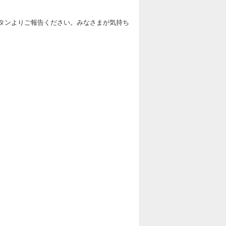
海王神募集板
タンよりご報告ください。みなさまが気持ち
デスタムーア募集板
バラン募集板
魔剣士ピサロ募集板
魔物軍団イベント募集板
エスターク募集板
ゲマ募集板
キングモーモン募集板
真・大魔王バーン募集板
勇車スラリンガル募集板
ヘルバオム募集板
大地の魔人募集板