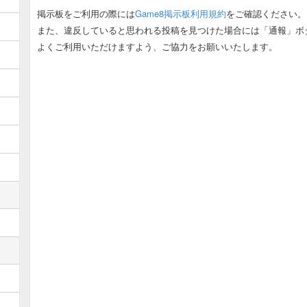
掲示板をご利用の際には
Game8掲示板利用規約
をご確認ください。
ゾーマ募集板
また、違反していると思われる投稿を見つけた場合には「通報」ボ
古代遺跡募集板
よくご利用いただけますよう、ご協力をお願いいたします。
ムドー遺跡募集板
ヒュンケル募集板
デスピサロ募集板
職業邪神レオダーマ用板
オムド・ロレス募集板
ダークドレアム募集板
ミルドラース募集板
冥竜王ヴェルザー募集板
超魔生物ハドラー募集板
オルゴデミーラ募集板
狭間の闇の王募集板