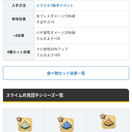
入手方法
ドラクエ7後半イベント
氷ブレスダメージ10%減
単体効果
すばやさ+5
バギ属性ダメージ20%減
×4効果
うんのよさ+30
マヒ耐性60%アップ
4種セット効果
うんのよさ+60
食べ物セット効果一覧
スライム月見団子シリーズ一覧