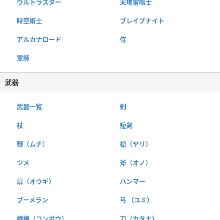
ウルトラスター
天地雷鳴士
時空術士
ブレイブナイト
アルカナロード
侍
軍師
武器
武器一覧
剣
杖
短剣
鞭（ムチ）
槍（ヤリ）
ツメ
斧（オノ）
扇（オウギ）
ハンマー
ブーメラン
弓 （ユミ）
棍棒（コンボウ）
刀（カタナ）