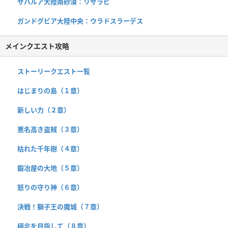
ザバルア大陸南砂漠：リザラビ
ガンドグビア大陸中央：ウラドスラーデス
メインクエスト攻略
ストーリークエスト一覧
はじまりの島（１章）
新しい力（２章）
悪名高き盗賊（３章）
枯れた千年樹（４章）
鍛冶屋の大地（５章）
怒りの守り神（６章）
決戦！獅子王の魔城（７章）
極北を目指して（８章）