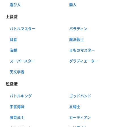
遊び人
商人
上級職
バトルマスター
パラディン
賢者
魔法戦士
海賊
まものマスター
スーパースター
グラディエーター
天文学者
超級職
バトルキング
ゴッドハンド
宇宙海賊
星騎士
魔賢導士
ガーディアン