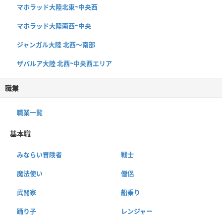
マホラッド大陸北東~中央西
マホラッド大陸南西~中央
ジャンガル大陸 北西〜南部
ザバルア大陸 北西~中央西エリア
職業
職業一覧
基本職
みならい冒険者
戦士
魔法使い
僧侶
武闘家
船乗り
踊り子
レンジャー