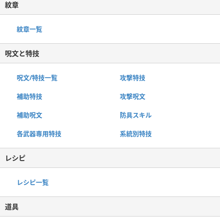
紋章
紋章一覧
呪文と特技
呪文/特技一覧
攻撃特技
補助特技
攻撃呪文
補助呪文
防具スキル
各武器専用特技
系統別特技
レシピ
レシピ一覧
道具