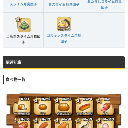
みたらしスライム月見
スライム月見団子
青スライム月見団子
団子
-
ゴルキンスライム月見
よもぎスライム月見団
団子
子
関連記事
食べ物一覧