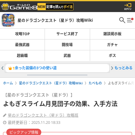
星のドラゴンクエスト（星ドラ）攻略Wiki
攻略TOP
サービス終了
雑談掲示板
最強武器
闘技場
ガチャ
超級職
武器
ボス
余った装備の3つの使い道
もっとみる
サービス
1
2
ホーム
星のドラゴンクエスト（星ドラ）攻略Wiki
たべもの
よもぎスライム月
【星のドラゴンクエスト（星ドラ）】
よもぎスライム月見団子の効果、入手方法
星のドラゴンクエスト（星ドラ）攻略班
最終更新日：2025.11.20 18:33
ピックアップ情報