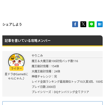
シェアしよう
記事を書いている攻略メンバー
やりこみ
魔王＆大魔王級100討伐バッチ数116
魔王級討伐種：154体
ライター
大魔王級討伐種：24体
星ドラ@Game8に
神様チャレンジ：完
ゃんにゃん♪
レイド全国ランキング最高順位トップ10入賞3回、100位
プレイ日数 2000日
プレイシリーズ：DQナンバリング全てクリア