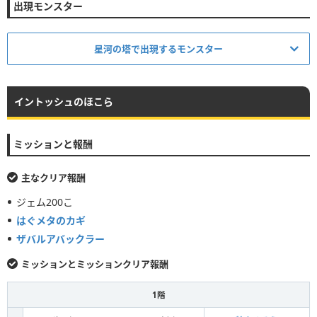
出現モンスター
星河の塔で出現するモンスター
モンスター名
系統
イントッシュのほこら
鳥
ミッションと報酬
ドラキーマ
主なクリア報酬
けもの
ジェム200こ
はぐメタのカギ
ピンクモーモン
ザバルアバックラー
ミッションとミッションクリア報酬
あくま
アークデーモン
1階