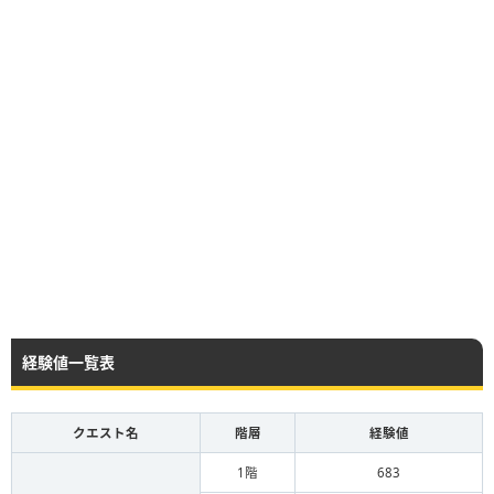
怪人
ようじゅつし
けもの
ゴールドオーク
スライム
ダークスライム
物質
経験値一覧表
キラートーチ
クエスト名
階層
経験値
ゾンビ
1階
683