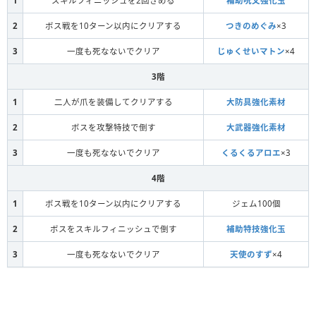
1
スキルフィニッシュを2回きめる
補助呪文強化玉
あくま
2
ボス戦を10ターン以内にクリアする
つきのめぐみ
×3
ミニデーモン
3
一度も死なないでクリア
じゅくせいマトン
×4
3階
あくま
1
二人が爪を装備してクリアする
大防具強化素材
よるのていおう
2
ボスを攻撃特技で倒す
大武器強化素材
3
一度も死なないでクリア
くるくるアロエ
×3
ドラゴン
4階
ギガントドラゴン
1
ボス戦を10ターン以内にクリアする
ジェム100個
ドラゴン
2
ボスをスキルフィニッシュで倒す
補助特技強化玉
りゅうせんし
3
一度も死なないでクリア
天使のすず
×4