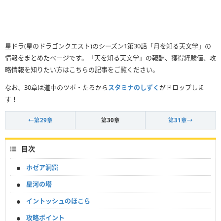
星ドラ(星のドラゴンクエスト)のシーズン1第30話「月を知る天文学」の
情報をまとめたページです。「天を知る天文学」の報酬、獲得経験値、攻
略情報を知りたい方はこちらの記事をご覧ください。
なお、30章は道中のツボ・たるから
スタミナのしずく
がドロップしま
す！
←第29章
第30章
第31章→
目次
ホゼア洞窟
星河の塔
イントッシュのほこら
攻略ポイント