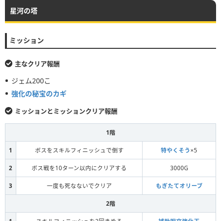
星河の塔
鳥
ミッション
ホークマン
主なクリア報酬
鳥
ジェム200こ
強化の秘宝のカギ
ガーゴイル
ミッションとミッションクリア報酬
ドラゴン
1階
バトルレックス
1
ボスをスキルフィニッシュで倒す
特やくそう
×5
2
ボス戦を10ターン以内にクリアする
3000G
エレメント
3
一度も死なないでクリア
もぎたてオリーブ
かまいたち
2階