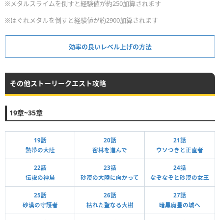
※メタルスライムを倒すと経験値が約250加算されます
※はぐれメタルを倒すと経験値が約2900加算されます
効率の良いレベル上げの方法
その他ストーリークエスト攻略
19章~35章
19話
20話
21話
熱帯の大陸
密林を進んで
ウソつきと正直者
22話
23話
24話
伝説の神鳥
砂漠の大陸に向かって
なぞなぞと砂漠の女王
25話
26話
27話
砂漠の守護者
枯れた聖なる大樹
暗黒魔星の城へ