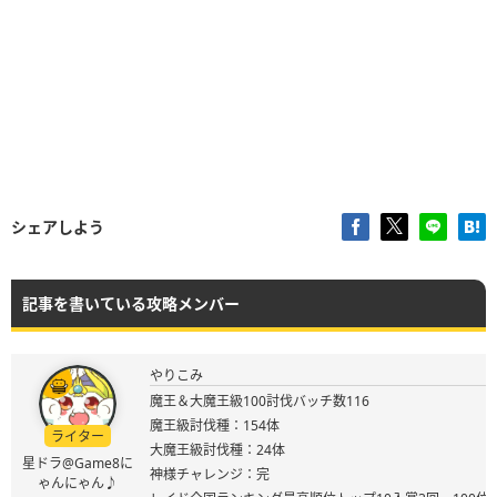
シェアしよう
記事を書いている攻略メンバー
やりこみ
魔王＆大魔王級100討伐バッチ数116
魔王級討伐種：154体
ライター
大魔王級討伐種：24体
星ドラ@Game8に
神様チャレンジ：完
ゃんにゃん♪