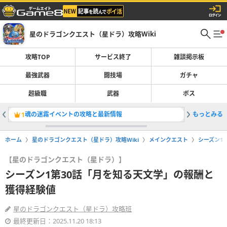
星のドラゴンクエスト（星ドラ）攻略Wiki
攻略TOP
サービス終了
雑談掲示板
最強武器
闘技場
ガチャ
超級職
武器
ボス
魂の迷霧イベントの攻略と最新情報
もっとみる
星霊猛獣
1
2
ホーム
星のドラゴンクエスト（星ドラ）攻略Wiki
メインクエスト
シーズン1
【星のドラゴンクエスト（星ドラ）】
シーズン1第30話「月を知る天文学」の報酬と
獲得経験値
星のドラゴンクエスト（星ドラ）攻略班
最終更新日：2025.11.20 18:13