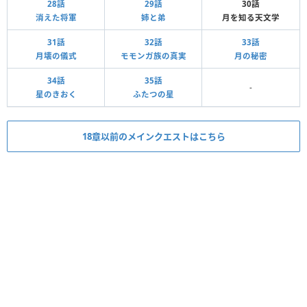
28話
29話
30話
消えた将軍
姉と弟
月を知る天文学
31話
32話
33話
月壊の儀式
モモンガ族の真実
月の秘密
34話
35話
-
星のきおく
ふたつの星
18章以前のメインクエストはこちら