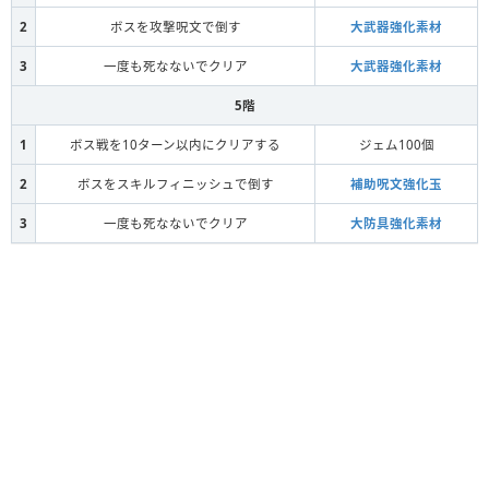
2
ボスを攻撃呪文で倒す
大武器強化素材
ホースデビル
3
一度も死なないでクリア
大武器強化素材
5階
物質
ばくだんベビー
1
ボス戦を10ターン以内にクリアする
ジェム100個
2
ボスをスキルフィニッシュで倒す
補助呪文強化玉
3
一度も死なないでクリア
大防具強化素材