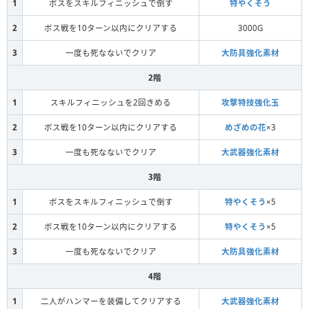
1
ボスをスキルフィニッシュで倒す
特やくそう
鳥
2
ボス戦を10ターン以内にクリアする
3000G
スターキメラ
3
一度も死なないでクリア
大防具強化素材
2階
鳥
1
スキルフィニッシュを2回きめる
攻撃特技強化玉
ヘルコンドル
2
ボス戦を10ターン以内にクリアする
めざめの花
×3
3
一度も死なないでクリア
大武器強化素材
あくま
3階
ベレス
1
ボスをスキルフィニッシュで倒す
特やくそう
×5
2
ボス戦を10ターン以内にクリアする
特やくそう
×5
けもの
3
一度も死なないでクリア
大防具強化素材
ゲリュオン
4階
1
二人がハンマーを装備してクリアする
大武器強化素材
あくま