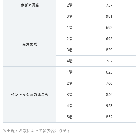
ドラゴンゾンビ
ホゼア洞窟
2階
757
3階
981
あくま
1階
692
ライオネック
2階
692
星河の塔
3階
839
あくま
4階
767
アクバー
1階
625
2階
700
イントッシュのほこら
3階
846
4階
923
5階
852
※出現する敵によって多少変わります