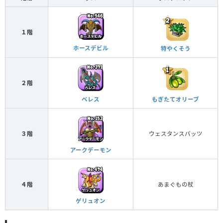
１階
ホースデビル
特やくそう
２階
ベレス
もぎたてオリーブ
３階
ウェスタンスパッツ
アークデーモン
４階
あまぐもの杖
ゲリュオン