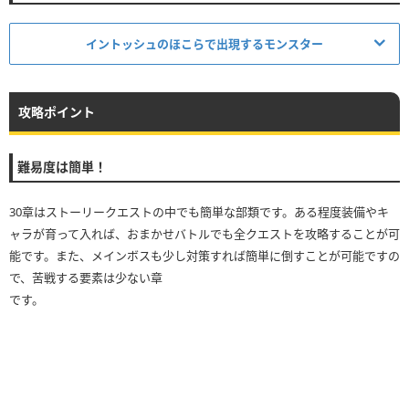
イントッシュのほこらで出現するモンスター
モンスター名
系統
攻略ポイント
ゾンビ
難易度は簡単！
かげのきし
30章はストーリークエストの中でも簡単な部類です。ある程度装備やキ
ャラが育って入れば、おまかせバトルでも全クエストを攻略することが可
ゾンビ
能です。また、メインボスも少し対策すれば簡単に倒すことが可能ですの
メトロゴースト
で、苦戦する要素は少ない章
です。
あくま
スペクテット