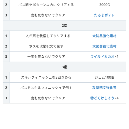
2
ボス戦を10ターン以内にクリアする
3000G
3
一度も死なないでクリア
だるまポテト
2階
1
二人が扇を装備してクリアする
大防具強化素材
2
ボスを攻撃呪文で倒す
大武器強化素材
3
一度も死なないでクリア
ワイルドカカオ
×5
3階
1
スキルフィニッシュを3回きめる
ジェム100個
2
ボスをスキルフィニッシュで倒す
攻撃呪文強化玉
3
一度も死なないでクリア
特どくけしそう
×4