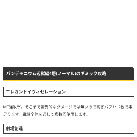
パンデモニウム辺獄編4層(ノーマル)のギミック攻略
エレガントイヴィセレーション
MT強攻撃。そこまで驚異的なダメージでは無いので防御バフ1〜2枚で事
足ります。戦闘全体を通して複数回使用します。
劇場創造