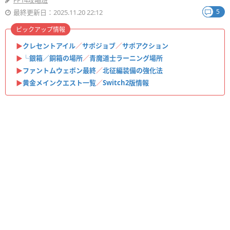
FF14攻略班
5
最終更新日：2025.11.20 22:12
ピックアップ情報
▶
クレセントアイル
／
サポジョブ
／
サポアクション
▶
└銀箱／銅箱の場所
／
青魔道士ラーニング場所
▶
ファントムウェポン最終
／
北征編装備の強化法
▶
黄金メインクエスト一覧
／
Switch2版情報