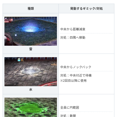
種類
発動するギミック/対処
中央から距離減衰
対処：四隅へ移動
雷
中央からノックバック
対処：中央付近で待機
※2回目以降に使用
水
全員に円範囲
対処：散開