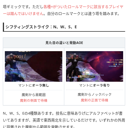
塔ギミックです。ただし
各種×がついたロールマークに該当するプレイヤ
ーは踏んではいけません
。自分のロールマークとは違う塔を踏みます。
シフティングストライク：N、W、S、E
見た目の違いと発動AOE
マントに
オーラ有り
マントに
オーラ無し
魔剣からノックバック
魔剣から扇範囲
魔剣の正面で待機
魔剣の側面で待機
N、W、S、Eの4種類あります。技名に意味ありげにアルファベットが書
いてありますが、英語で東西南北を示しているだけです。いずれかの外周
に設置された魔剣から範囲を発動させます。