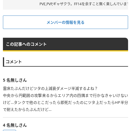
PVE,PVP,ギャザクラ。FF14を余すこと無く楽しんでいます
メンバーの情報を見る
この記事へのコメント
コメント
5
名無しさん
雷床たぶんだけどツタの上減衰ダメージ半減するよね？
中央から円範囲の攻撃来るからエリア内の四隅まで行かなきゃいけない
けど…タンクで他のとこだったら即死だったのにツタ上だったらHP半分
で耐えたからたぶんだけど…
4
名無しさん