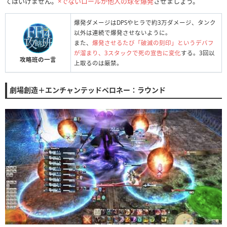
てはいけません。
×でないロールが他人の球を爆発
させましょう。
爆発ダメージはDPSやヒラで約3万ダメージ、タンク
以外は連続で爆発させないように。
また、
爆発させるたび「破滅の刻印」というデバフ
が溜まり、3スタックで死の宣告に変化
する。3回以
攻略班の一言
上取るのは厳禁。
劇場創造＋エンチャンテッドペロネー：ラウンド