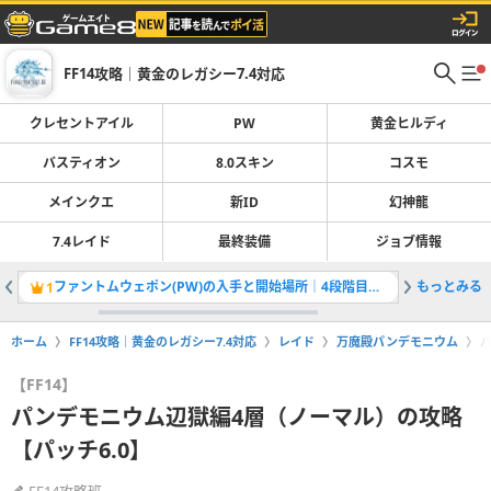
FF14攻略｜黄金のレガシー7.4対応
クレセントアイル
PW
黄金ヒルディ
バスティオン
8.0スキン
コスモ
メインクエ
新ID
幻神龍
7.4レイド
最終装備
ジョブ情報
ファントムウェポン(PW)の入手と開始場所｜4段階目最終強化
もっとみる
1
2
ホーム
FF14攻略｜黄金のレガシー7.4対応
レイド
万魔殿パンデモニウム
【FF14】
パンデモニウム辺獄編4層（ノーマル）の攻略
【パッチ6.0】