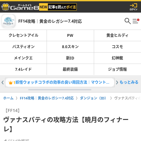
FF14攻略｜黄金のレガシー7.4対応
クレセントアイル
PW
黄金ヒルディ
バスティオン
8.0スキン
コスモ
メインクエ
新ID
幻神龍
7.4レイド
最終装備
ジョブ情報
妖怪ウォッチコラボの効率の良い周回方法｜マウントや武器情報
もっとみる
1
2
ホーム
FF14攻略｜黄金のレガシー7.4対応
ダンジョン（ID）
ヴァナスパティ
【FF14】
ヴァナスパティの攻略方法【暁月のフィナー
レ】