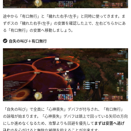
途中から「有口無行」と「穢れた右手/左手」と同時に使ってきます。ま
ずボスの「穢れた右手/左手」の安置を確認した上で、左右どちらかにあ
る「有口無行」の安置へ移動しましょう。
自失の叫び＋有口無行
「自失の叫び」で全員に「心神喪失」デバフが付与され、「有口無行」
の詠唱が始まります。「心神喪失」デバフは頭上で回っている矢印の方向
にしか進めなくなるため、攻撃よりも回避を優先して
まずは安置へ逃げ
込む
のを心がけると無駄な被弾を抑えることが出来ます。