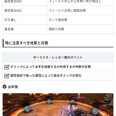
属性放出(水)
フィールド中心から外側へ吹き飛ばし
属性放出(炎)
フィールド全体に範囲攻撃
打ち壊し
タンク強攻撃
毒液塊
頭割り攻撃
特に注意すべき攻撃と対策
ターミナス・レッカー戦のポイント
ギミックによって水牢を回避するか利用するか判断が必要
属性吸収で吸った属性によって放出ギミックが変化
水牢弾