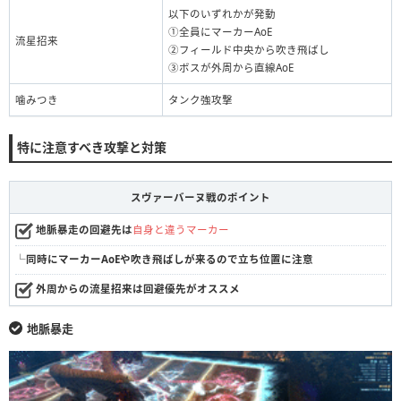
以下のいずれかが発動
①全員にマーカーAoE
流星招来
②フィールド中央から吹き飛ばし
③ボスが外周から直線AoE
噛みつき
タンク強攻撃
特に注意すべき攻撃と対策
スヴァーバーヌ戦のポイント
地脈暴走の回避先は
自身と違うマーカー
└同時にマーカーAoEや吹き飛ばしが来るので立ち位置に注意
外周からの流星招来は回避優先がオススメ
地脈暴走