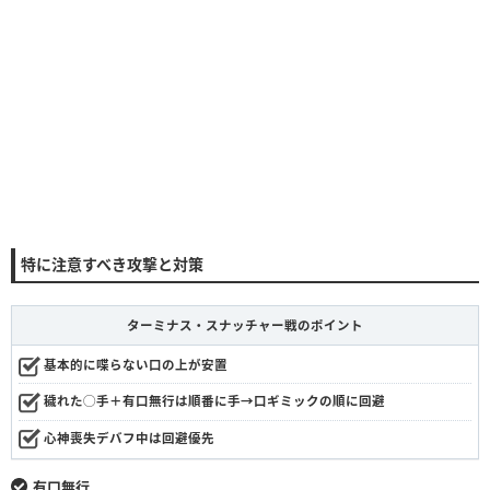
特に注意すべき攻撃と対策
ターミナス・スナッチャー戦のポイント
基本的に喋らない口の上が安置
穢れた◯手＋有口無行は順番に手→口ギミックの順に回避
心神喪失デバフ中は回避優先
有口無行