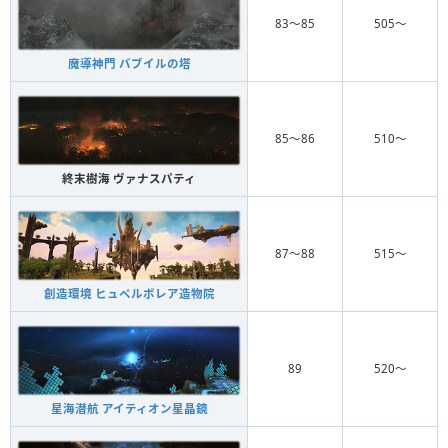
83〜85
505〜
魔導神門 バブイルの塔
85〜86
510〜
終末樹海 ヴァナスパティ
87〜88
515〜
創造環境 ヒュペルボレア造物院
89
520〜
星海潜航 アイティオン星晶鏡