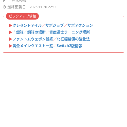
FF14攻略班
最終更新日：2025.11.20 22:11
ピックアップ情報
▶
クレセントアイル
／
サポジョブ
／
サポアクション
▶
└銀箱／銅箱の場所
／
青魔道士ラーニング場所
▶
ファントムウェポン最終
／
北征編装備の強化法
▶
黄金メインクエスト一覧
／
Switch2版情報