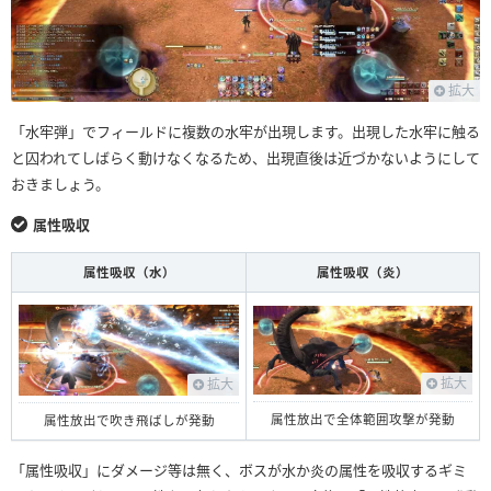
拡大
「水牢弾」でフィールドに複数の水牢が出現します。出現した水牢に触る
と囚われてしばらく動けなくなるため、出現直後は近づかないようにして
おきましょう。
属性吸収
属性吸収（水）
属性吸収（炎）
拡大
拡大
属性放出で全体範囲攻撃が発動
属性放出で吹き飛ばしが発動
「属性吸収」にダメージ等は無く、ボスが水か炎の属性を吸収するギミ