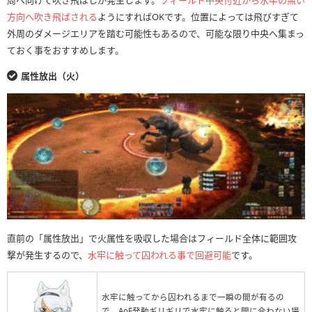
周へ向けて吹き飛ばしが発生します。
フィールド中央付近から水牢の無い
方向へ吹き飛ばされる
ようにすればOKです。位置によっては飛びすぎて
外周のダメージエリアを踏む可能性もあるので、可能な限り中央へ集まっ
ておく事をおすすめします。
属性放出（火）
直前の「属性放出」で火属性を吸収した場合はフィールド全体に範囲攻
撃が発生するので、
水牢に触って囚われる事で回避可能
です。
水牢に触ってから囚われるまで一瞬の間が有るの
で、AoE発動ギリギリで水牢に触ると間に合わない場