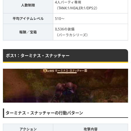
4人パーティ専用
人数制限
（TANK:1/HEALER:1/DPS:2）
平均アイテムレベル
510〜
IL536の装備
報酬／宝箱
（パーラカシリーズ）
ボス1：ターミナス・スナッチャー
ターミナス・スナッチャーの行動パターン
アクション
攻撃内容