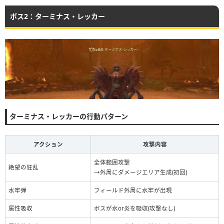
ボス2：ターミナス・レッカー
ターミナス・レッカーの行動パターン
アクション
攻撃内容
全体範囲攻撃
絶望の狂乱
→外周にダメージエリア生成(初回)
水牢弾
フィールド外周に水牢が出現
属性吸収
ボスが水or炎を吸収(攻撃なし)