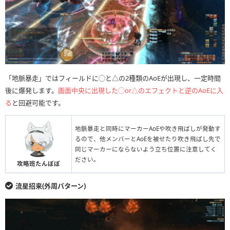
「地脈暴走」ではフィールドに◯と△の2種類のAoEが出現し、一定時間
後に爆発します。
画面中央に出現した◯or△のエフェクトと逆のAoEに入
る
と回避可能です。
地脈暴走と同時にマーカーAoEや吹き飛ばしが発動す
るので、他メンバーとAoEを被せたり吹き飛ばし先で
同じマーカーにならないよう立ち位置に注意してく
ださい。
攻略班たんぽぽ
流星招来(外周パターン)