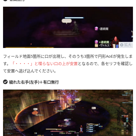
拡大
フィールド地面5箇所に口が出現し、そのうち3箇所で円形AoEが発生しま
す。
「・・・・」と喋らない口の上が安置
となるので、各セリフを確認し
て安置へ逃げ込んでください。
穢れた右手(左手)＋有口無行