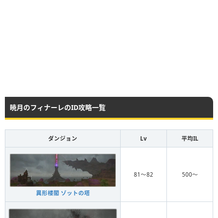
暁月のフィナーレのID攻略一覧
ダンジョン
Lv
平均IL
81〜82
500〜
異形楼閣 ゾットの塔