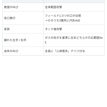
絶望の叫び
全体範囲攻撃
フィールドに5つの口が出現
有口無行
→そのうち3箇所に円形AoE
哀訴
タンク強攻撃
ボスの向きを基準に左右どちらかの広範囲Ao
穢れた左手 / 右手
E
自失の叫び
全員に「心神喪失」デバフ付与