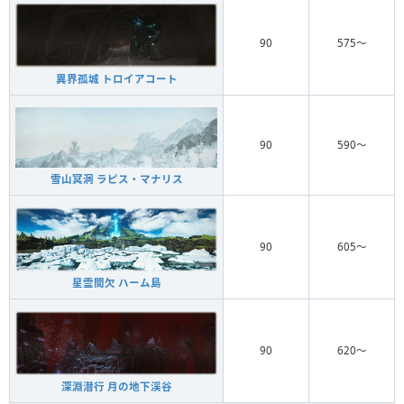
90
575〜
異界孤城 トロイアコート
90
590〜
雪山冥洞 ラピス・マナリス
90
605〜
星霊間欠 ハーム島
90
620〜
深淵潜行 月の地下渓谷