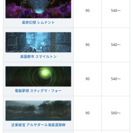
90
540〜
最終幻想 レムナント
90
540〜
楽園都市 スマイルトン
90
540〜
電脳夢想 スティグマ・フォー
90
560〜
近東秘宝 アルザダール海底遺跡群