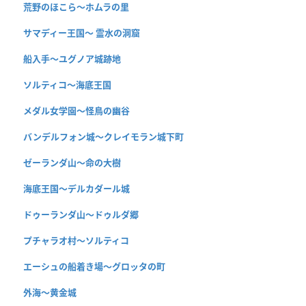
荒野のほこら～ホムラの里
サマディー王国〜 霊水の洞窟
船入手〜ユグノア城跡地
ソルティコ〜海底王国
メダル女学園〜怪鳥の幽谷
バンデルフォン城〜クレイモラン城下町
ゼーランダ山〜命の大樹
海底王国〜デルカダール城
ドゥーランダ山～ドゥルダ郷
プチャラオ村〜ソルティコ
エーシュの船着き場〜グロッタの町
外海〜黄金城