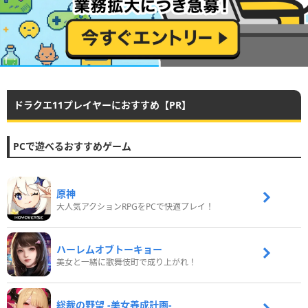
ドラクエ11プレイヤーにおすすめ【PR】
PCで遊べるおすすめゲーム
原神
大人気アクションRPGをPCで快適プレイ！
ハーレムオブトーキョー
美女と一緒に歌舞伎町で成り上がれ！
総裁の野望 -美女養成計画-