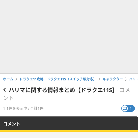
ホーム
ドラクエ11攻略｜ドラクエ11S（スイッチ版対応）
キャラクター
ハリ
ハリマに関する情報まとめ【ドラクエ11S】
コメ
ント
1
1-1件を表示中 / 合計1件
コメント