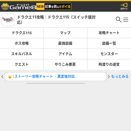
ドラクエ11攻略｜ドラクエ11S（スイッチ版対
応）
ドラクエ11S
マップ
攻略チャート
ボス攻略
最強装備
装備一覧
スキルパネル
アイテム
モンスター
クエスト
やりこみ要素
時渡りの迷宮
ストーリー攻略チャート ｜異変後対応
もっとみる
キャラ別
1
2