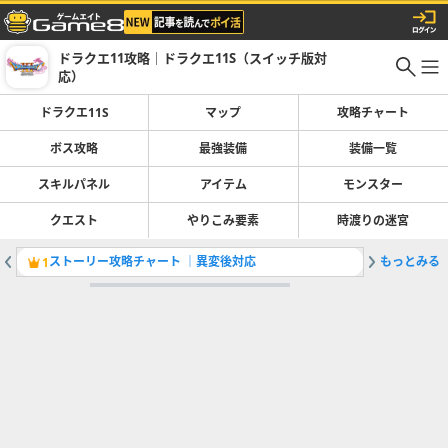
ドラクエ11攻略｜ドラクエ11S（スイッチ版対
応）
ドラクエ11S
マップ
攻略チャート
ボス攻略
最強装備
装備一覧
スキルパネル
アイテム
モンスター
クエスト
やりこみ要素
時渡りの迷宮
ストーリー攻略チャート ｜異変後対応
もっとみる
全クエス
1
2