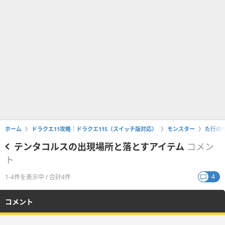
ホーム
ドラクエ11攻略｜ドラクエ11S（スイッチ版対応）
モンスター
た行の
テンタコルスの出現場所と落とすアイテム
コメン
ト
4
1-4件を表示中 / 合計4件
コメント