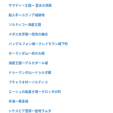
サマディー王国〜 霊水の洞窟
船入手〜ユグノア城跡地
ソルティコ〜海底王国
メダル女学園〜怪鳥の幽谷
バンデルフォン城〜クレイモラン城下町
ゼーランダ山〜命の大樹
海底王国〜デルカダール城
ドゥーランダ山～ドゥルダ郷
プチャラオ村〜ソルティコ
エーシュの船着き場〜グロッタの町
外海〜黄金城
シケスビア雪原〜聖地ラムダ