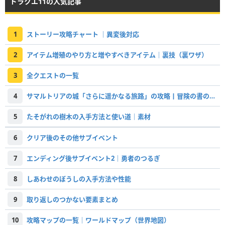
ドラクエ11の人気記事
1
ストーリー攻略チャート ｜異変後対応
2
アイテム増殖のやり方と増やすべきアイテム｜裏技（裏ワザ）
3
全クエストの一覧
4
サマルトリアの城「さらに遥かなる旅路」の攻略丨冒険の書の世界
5
たそがれの樹木の入手方法と使い道｜素材
6
クリア後のその他サブイベント
7
エンディング後サブイベント2｜勇者のつるぎ
8
しあわせのぼうしの入手方法や性能
9
取り返しのつかない要素まとめ
10
攻略マップの一覧｜ワールドマップ（世界地図）