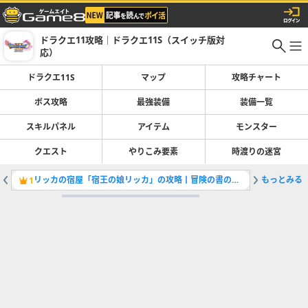
ドラクエ11攻略｜ドラクエ11S（スイッチ版対
応）
ドラクエ11S
マップ
攻略チャート
ボス攻略
最強装備
装備一覧
スキルパネル
アイテム
モンスター
クエスト
やりこみ要素
時渡りの迷宮
リッカの宿屋「宿王の娘リッカ」の攻略丨冒険の書の世界
もっとみる
かがやき
1
2