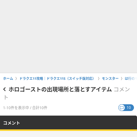
ホーム
ドラクエ11攻略｜ドラクエ11S（スイッチ版対応）
モンスター
は行の
ホロゴーストの出現場所と落とすアイテム
コメン
ト
10
1-10件を表示中 / 合計10件
コメント