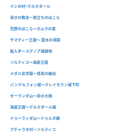
イシの村~デルカダール
導きの教会〜旅立ちのほこら
荒野のほこら～ホムラの里
サマディー王国〜 霊水の洞窟
船入手〜ユグノア城跡地
ソルティコ〜海底王国
メダル女学園〜怪鳥の幽谷
バンデルフォン城〜クレイモラン城下町
ゼーランダ山〜命の大樹
海底王国〜デルカダール城
ドゥーランダ山～ドゥルダ郷
プチャラオ村〜ソルティコ