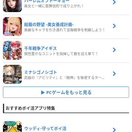
ハーレムオブトーキョー
美女と一緒に歌舞伎町で成り上がれ！
総裁の野望 -美女養成計画-
美麗なキャラを引き連れて金融戦争を制覇しよう！
千年戦争アイギス
個性豊かなユニットを指揮して敵を迎え撃て！
ミナシゴノシゴト
武器の『アビリティ』と『戦神』を駆使するターン制コマンドバトルRPG！
PCゲームをもっと見る
おすすめポイ活アプリ特集
ウッディ‐守ってポイ活