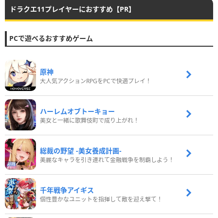
ドラクエ11プレイヤーにおすすめ【PR】
PCで遊べるおすすめゲーム
原神
大人気アクションRPGをPCで快適プレイ！
ハーレムオブトーキョー
美女と一緒に歌舞伎町で成り上がれ！
総裁の野望 -美女養成計画-
美麗なキャラを引き連れて金融戦争を制覇しよう！
千年戦争アイギス
個性豊かなユニットを指揮して敵を迎え撃て！