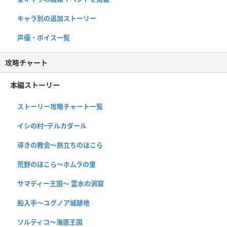
キャラ別の追加ストーリー
声優・ボイス一覧
攻略チャート
本編ストーリー
ストーリー攻略チャート一覧
イシの村~デルカダール
導きの教会〜旅立ちのほこら
荒野のほこら～ホムラの里
サマディー王国〜 霊水の洞窟
船入手〜ユグノア城跡地
ソルティコ〜海底王国