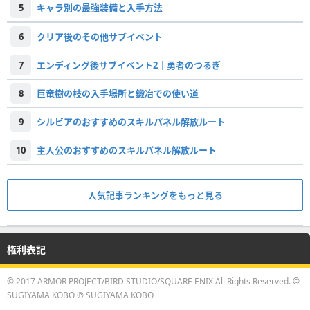
5
キャラ別の最強装備と入手方法
6
クリア後のその他サブイベント
7
エンディング後サブイベント2｜勇者のつるぎ
8
巨竜樹の枝の入手場所と鍛冶での使い道
9
シルビアのおすすめのスキルパネル解放ルート
10
主人公のおすすめのスキルパネル解放ルート
人気記事ランキングをもっと見る
権利表記
© 2017 ARMOR PROJECT/BIRD STUDIO/SQUARE ENIX All Rights Reserved. ©
SUGIYAMA KOBO ℗ SUGIYAMA KOBO