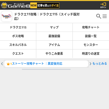
ドラクエ11攻略｜ドラクエ11S（スイッチ版対
応）
ドラクエ11S
マップ
攻略チャート
ボス攻略
最強装備
装備一覧
スキルパネル
アイテム
モンスター
クエスト
やりこみ要素
時渡りの迷宮
ストーリー攻略チャート ｜異変後対応
もっとみる
神の岩の
1
2