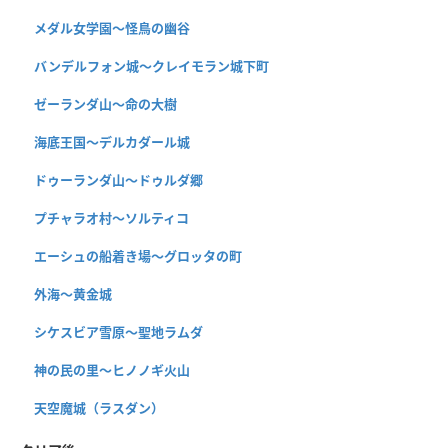
メダル女学園〜怪鳥の幽谷
バンデルフォン城〜クレイモラン城下町
ゼーランダ山〜命の大樹
海底王国〜デルカダール城
ドゥーランダ山～ドゥルダ郷
プチャラオ村〜ソルティコ
エーシュの船着き場〜グロッタの町
外海〜黄金城
シケスビア雪原〜聖地ラムダ
神の民の里〜ヒノノギ火山
天空魔城（ラスダン）