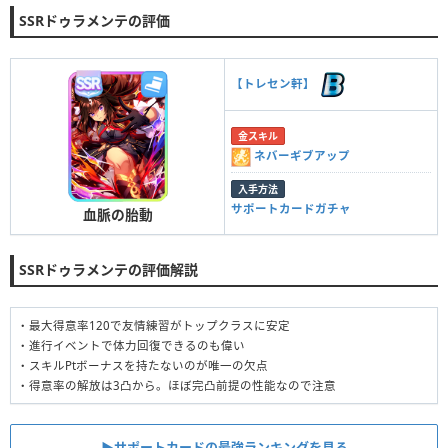
SSRドゥラメンテの評価
【トレセン軒】
金スキル
ネバーギブアップ
入手方法
サポートカードガチャ
血脈の胎動
SSRドゥラメンテの評価解説
・最大得意率120で友情練習がトップクラスに安定
・進行イベントで体力回復できるのも偉い
・スキルPtボーナスを持たないのが唯一の欠点
・得意率の解放は3凸から。ほぼ完凸前提の性能なので注意
▶︎サポートカードの最強ランキングを見る