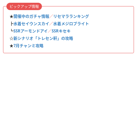
ピックアップ情報
★
開催中のガチャ情報
／
リセマラランキング
┣
水着セイウンスカイ
／
水着メジロブライト
┗
SSRアーモンドアイ
／
SSRキセキ
☆
新シナリオ「トレセン軒」の攻略
★
7月チャンミ攻略