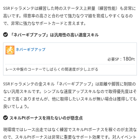
SSRドゥラメンテは練習した時のステータス上昇量（練習性能）も非常に
高いです。得意率の高さと合わせて強力なウマ娘を育成しやすくなるの
で、非常に強力なサポートカードと言えます。
「ネバーギブアップ」は汎用性の高い速度スキル
ネバーギブアップ
180
必要SP：
Pt
レース中盤のコーナーでしばらくの間速度が少し上がる
SSRドゥラメンテの金スキル「ネバーギブアップ」は距離や脚質に制限の
ない汎用スキルです。シンプルな速度アップスキルなので取得優先度はそ
こまで高くありませんが、他に取得したいスキルが無い場合は獲得しても
良いでしょう。
スキルPtボーナスを持たないのが懸念点
現環境ではレース出走ではなく練習でスキルPtボーナスを稼ぐのが主流な
ので、スキルPtボーナスは非常に重要なサポート効果です。対人イベント