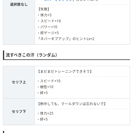
選択肢なし
【失敗】
・体力+5
・スピード+10
・パワー+10
・絆ゲージ+5
「ネバーギブアップ」のヒントLv+2
流すべきこの汗（ランダム）
【まだまだトレーニングできそう】
・スピード+10
セリフ上
・根性+10
・絆+5
【熱中しても、クールダウンは忘れないで】
セリフ下
・体力+25
・絆+5