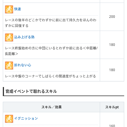
快速
200
レースの後半のどこかでわずかに前に出て持久力をほんのわ
ずかに回復する
込み上げる熱
180
レース終盤始めの方に中団にいるとわずか前に出る＜中距離/
長距離＞
折れない心
180
レース中盤のコーナーでしばらくの間速度がちょっと上がる
育成イベントで取れるスキル
スキル／効果
スキルpt
イグニッション
160