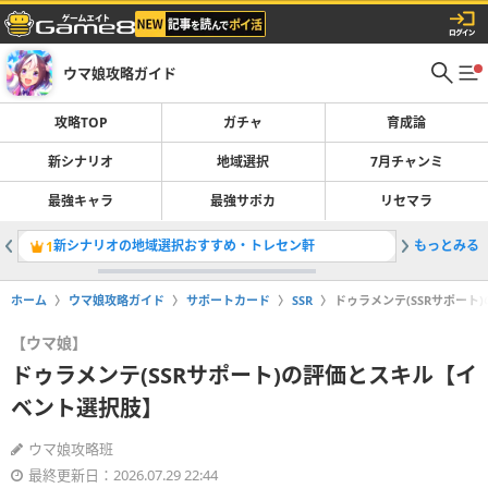
ウマ娘攻略ガイド
攻略TOP
ガチャ
育成論
新シナリオ
地域選択
7月チャンミ
最強キャラ
最強サポカ
リセマラ
新シナリオの地域選択おすすめ・トレセン軒
もっとみる
隠しイベ
1
2
ホーム
ウマ娘攻略ガイド
サポートカード
SSR
ドゥラメンテ(SSRサポー
【ウマ娘】
ドゥラメンテ(SSRサポート)の評価とスキル【イ
ベント選択肢】
ウマ娘攻略班
最終更新日：2026.07.29 22:44