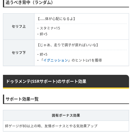
追うべき背中（ランダム）
【......体が心配になるよ】
セリフ上
・スタミナ+15
・絆+5
【じゃあ、走りで調子が戻ればいいな】
セリフ下
・絆+5
・「
イグニッション
」のヒントLv1を獲得
ドゥラメンテ(SSRサポート)のサポート効果
サポート効果一覧
固有ボーナス効果
絆ゲージが80以上の時、友情ボーナスとやる気効果アップ