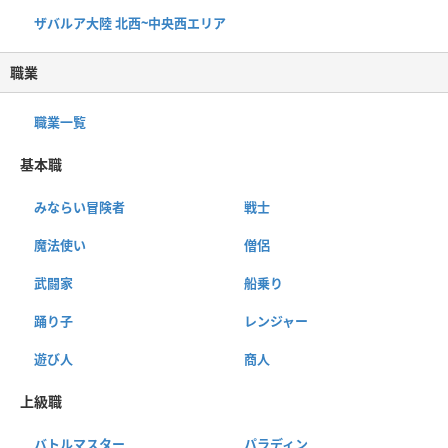
ザバルア大陸 北西~中央西エリア
職業
職業一覧
基本職
みならい冒険者
戦士
魔法使い
僧侶
武闘家
船乗り
踊り子
レンジャー
遊び人
商人
上級職
バトルマスター
パラディン