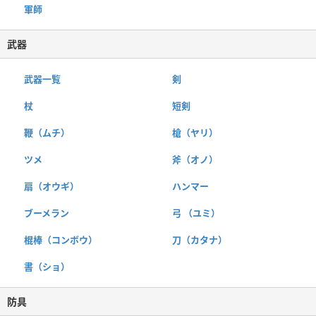
軍師
武器
武器一覧
剣
杖
短剣
鞭（ムチ）
槍（ヤリ）
ツメ
斧（オノ）
扇（オウギ）
ハンマー
ブーメラン
弓 （ユミ）
棍棒（コンボウ）
刀（カタナ）
書（ショ）
防具