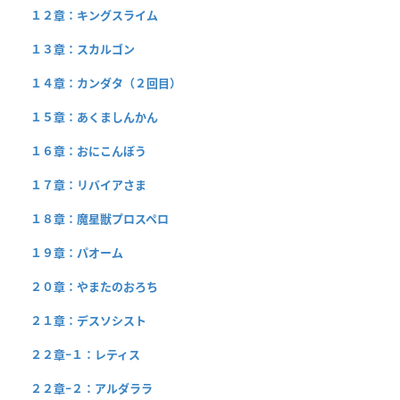
１２章：キングスライム
１３章：スカルゴン
１４章：カンダタ（２回目）
１５章：あくましんかん
１６章：おにこんぼう
１７章：リバイアさま
１８章：魔星獣プロスペロ
１９章：パオーム
２０章：やまたのおろち
２１章：デスソシスト
２２章−１：レティス
２２章−２：アルダララ