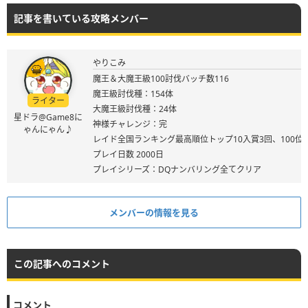
記事を書いている攻略メンバー
やりこみ
魔王＆大魔王級100討伐バッチ数116
魔王級討伐種：154体
ライター
大魔王級討伐種：24体
星ドラ@Game8に
神様チャレンジ：完
ゃんにゃん♪
レイド全国ランキング最高順位トップ10入賞3回、100位
プレイ日数 2000日
プレイシリーズ：DQナンバリング全てクリア
メンバーの情報を見る
この記事へのコメント
コメント