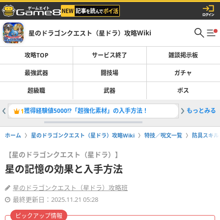
星のドラゴンクエスト（星ドラ）攻略Wiki
攻略TOP
サービス終了
雑談掲示板
最強武器
闘技場
ガチャ
超級職
武器
ボス
獲得経験値5000!?「超強化素材」の入手方法！
もっとみる
1
2
ホーム
星のドラゴンクエスト（星ドラ）攻略Wiki
特技／呪文一覧
防具スキル
【星のドラゴンクエスト（星ドラ）】
星の記憶の効果と入手方法
星のドラゴンクエスト（星ドラ）攻略班
最終更新日：2025.11.21 05:28
ピックアップ情報