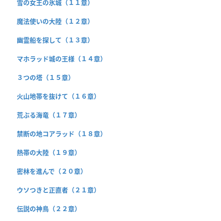
雪の女王の氷城（１１章）
魔法使いの大陸（１２章）
幽霊船を探して（１３章）
マホラッド城の王様（１４章）
３つの塔（１５章）
火山地帯を抜けて（１６章）
荒ぶる海竜（１７章）
禁断の地コアラッド（１８章）
熱帯の大陸（１９章）
密林を進んで（２０章）
ウソつきと正直者（２１章）
伝説の神鳥（２２章）