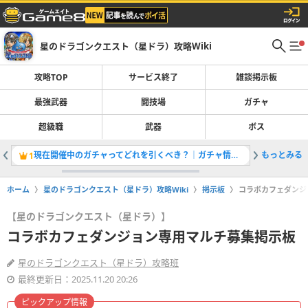
星のドラゴンクエスト（星ドラ）攻略Wiki
攻略TOP
サービス終了
雑談掲示板
最強武器
闘技場
ガチャ
超級職
武器
ボス
現在開催中のガチャってどれを引くべき？｜ガチャ情報一覧
もっとみる
「ザバル
1
2
ホーム
星のドラゴンクエスト（星ドラ）攻略Wiki
掲示板
コラボカフェダンジ
【星のドラゴンクエスト（星ドラ）】
コラボカフェダンジョン専用マルチ募集掲示板
星のドラゴンクエスト（星ドラ）攻略班
最終更新日：2025.11.20 20:26
ピックアップ情報