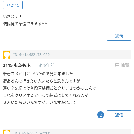
>>2115
いきます！
装備見て準備できます^ ^
返信
ID: 4ecbc482b73c029
2115
もふもふ
約6年前
通報
新着コメが目についたので見に来ました
鍵あるんで行きたい人いたらと思うんですが
遠い？記憶では普段着装備だとクリアきつかったんで
これをクリアするぞーって装備にしてくれる人が
３人いたらいいんですが、いますかねえ；
返信
2
ID: 674de53c47e22b0