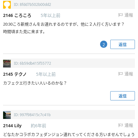
ID: 8fdd7b502b00dd2
2146
ころころ
5年以上前
通報
20:30ころ新規さんをお連れするのですが、他に２人行く方います？
時間頃また見に来ます。
返信
2
ID: 6b59db415f55772
2145
テクノ
5年以上前
通報
カフェクエ行きたい人いるのかな？
返信
ID: 997f98415c7c41b
2144
Lily
約6年前
通報
どなたかコラボカフェダンジョン連れてってくださる方いませんでしょう