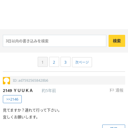
検索
1
2
3
次ページ
ID: ad75925658428b6
2149
ＹＵＵＫＡ
約5年前
通報
>>2146
見てますか？連れて行って下さい。
宜しくお願いします。