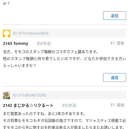
か？
返信
ID: 477a10aaee3d426
2143
Tommy
約6年前
通報
当方、モモコのスタンプ報酬のコラボカフェ鍵あります。
他のスタンプ報酬と持ち寄りしたいのですが、どなたか参加できる方い
らっしゃいますか？
返信
ID: b77dfa34b732f6c
2142
まじかる☆リクるート
約6年前
通報
まだ需要あったのですね、あと2本カギあります。
モガ将軍もモモコもギガ伝説級の強さですので、マジャスティス搭載で必
ずモモコから先に倒すのを約束出来る人が居ましたらまたお誘いします。