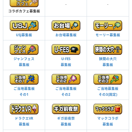
-
-
コラボカフェ募集板
USJ募集板
お台場募集板
モーリー募集板
ジャンフェス
U-FES
狭間の大穴
募集板
募集板
募集板
ご当地募集板
ご当地募集板
ご当地募集板
その1
その2
その3(固定)
ドラクエVR
マックコラボ
ギガ前夜祭
募集板
募集板
募集板