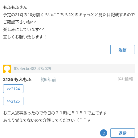
もふもふさん
予定の21時の10分前くらいにこちら2名のキャラ名と見た目記載するので
ご確認下さいね^ ^
楽しみにしています^ ^
宜しくお願い致します！
返信
ID: 4ecbc482b73c029
2126
もふもふ
約6年前
通報
>>2124
>>2125
お二人返事あったので今日の２１時に５１５１で立てます
あまり覚えてないので介護してください（＾＾ｖ
返信
2