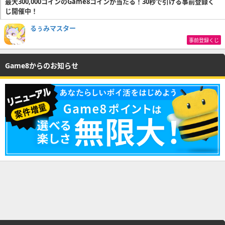
最大300,000コインのGame8コインが当たる！30秒で引ける事前登録く
じ開催中！
るぅみマスター
事前登録くじ
Game8からのお知らせ