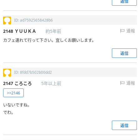
返信
ID: ad75925658428b6
2148
ＹＵＵＫＡ
約5年前
通報
カフェ連れて行って下さい。宜しくお願いします。
返信
ID: 8fdd7b502b00dd2
2147
ころころ
5年以上前
通報
>>2146
いないですね。
でわ。
返信