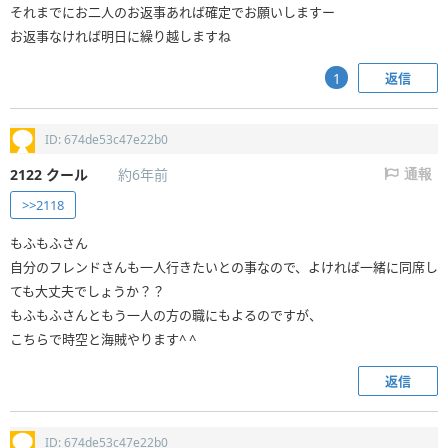
それまでにお二人のお返事あれば確定でお願いしますー
お返事なければ明日に繰り越しますね
返信
1
ID: 674de53c47e22b0
2122
クール
約6年前
通報
>>2118
もふもふさん
自分のフレンドさんも一人行きたいとの事なので、よければ一緒に同席し
ても大丈夫でしょうか？？
もふもふさんともう一人の方の職にもよるのですが、
こちらで時空と海賊やります^ ^
返信
ID: 674de53c47e22b0