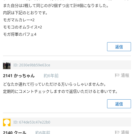
また自分は2戦して同じのが2個ずつ出て計8個になりました。
内訳は下記のとおりです。
モガマルカレー×2
モモコのオムライス×2
モガ将軍のパフェ4
返信
ID: 2030e9bb59e63ce
2141
かっちゃん
約6年前
通報
どなたか連れて行っていただける方いらっしゃいませんか。
定期的にコメントチェックしますので返信いただけると幸いです。
返信
ID: 674de53c47e22b0
2140
クール
約6年前
通報