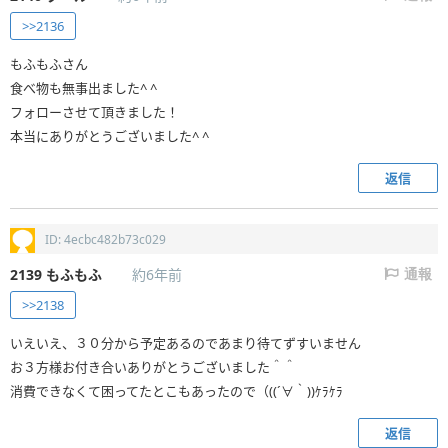
>>2136
もふもふさん
食べ物も無事出ました^ ^
フォローさせて頂きました！
本当にありがとうございました^ ^
返信
ID: 4ecbc482b73c029
2139
もふもふ
約6年前
通報
>>2138
いえいえ、３０分から予定あるのであまり待てずすいません
お３方様お付き合いありがとうございました＾＾
消費できなくて困ってたとこもあったので（((´∀｀))ｹﾗｹﾗ
返信