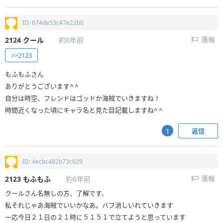
ID: 674de53c47e22b0
2124
クール
約6年前
通報
>>2123
もふもふさん
ありがとうございます^ ^
自分は時空、フレンドはゴッドか海賊でいきますね！
時間近くなった頃にキャラ名と見た目記載しますね^ ^
返信
1
ID: 4ecbc482b73c029
2123
もふもふ
約6年前
通報
クールさん名無しの方、了解です、
私それじゃあ海賊でいいかなあ。バフ消しいれていきます
一応今日２１日の２１時に５１５１で立てようと思っています