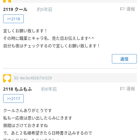
2119
クール
約6年前
通報
>>2118
宜しくお願い致します！
その時に職業とキャラ名、見た目お伝えします^ ^
自分も夜はチェックするので宜しくお願い致します！
返信
ID: 4ecbc482b73c029
2118
もふもふ
約6年前
通報
>>2117
クールさんありがとうです
私も一応夜は思い出したらみにきます
昼間はさけておきますね
で、あと２名様希望きたら日時書き込みするので