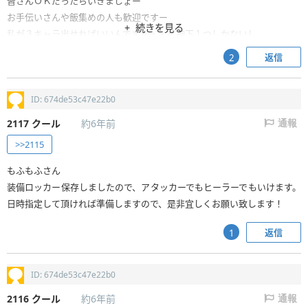
皆さんＯＫだったらいきましょー
お手伝いさんや飯集めの人も歓迎ですー
続きを見る
私が３キャラ出せればいいんですが・・星神下１つしかないし
すません；
返信
2
ID: 674de53c47e22b0
2117
クール
約6年前
通報
>>2115
もふもふさん
装備ロッカー保存しましたので、アタッカーでもヒーラーでもいけます。
日時指定して頂ければ準備しますので、是非宜しくお願い致します！
返信
1
ID: 674de53c47e22b0
2116
クール
約6年前
通報