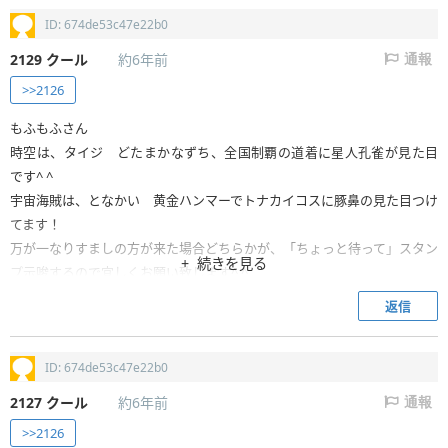
ID: 674de53c47e22b0
2129
クール
約6年前
通報
>>2126
もふもふさん
時空は、タイジ どたまかなずち、全国制覇の道着に星人孔雀が見た目
です^ ^
宇宙海賊は、となかい 黄金ハンマーでトナカイコスに豚鼻の見た目つけ
てます！
万が一なりすましの方が来た場合どちらかが、「ちょっと待って」スタン
続きを見る
プ示唆するので宜しくお願い致します^ ^
返信
ID: 674de53c47e22b0
2127
クール
約6年前
通報
>>2126