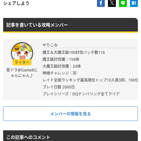
シェアしよう
記事を書いている攻略メンバー
やりこみ
魔王＆大魔王級100討伐バッチ数116
魔王級討伐種：154体
ライター
大魔王級討伐種：24体
星ドラ@Game8に
神様チャレンジ：完
ゃんにゃん♪
レイド全国ランキング最高順位トップ10入賞3回、100位
プレイ日数 2000日
プレイシリーズ：DQナンバリング全てクリア
メンバーの情報を見る
この記事へのコメント