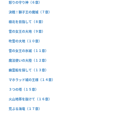
怒りの守り神（６章）
決戦！獅子王の魔城（７章）
極北を目指して（８章）
雪の女王の大地（９章）
吹雪の大地（１０章）
雪の女王の氷城（１１章）
魔法使いの大陸（１２章）
幽霊船を探して（１３章）
マホラッド城の王様（１４章）
３つの塔（１５章）
火山地帯を抜けて（１６章）
荒ぶる海竜（１７章）