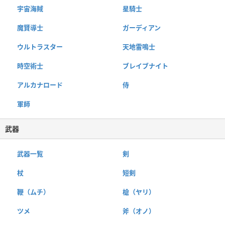
宇宙海賊
星騎士
魔賢導士
ガーディアン
ウルトラスター
天地雷鳴士
時空術士
ブレイブナイト
アルカナロード
侍
軍師
武器
武器一覧
剣
杖
短剣
鞭（ムチ）
槍（ヤリ）
ツメ
斧（オノ）