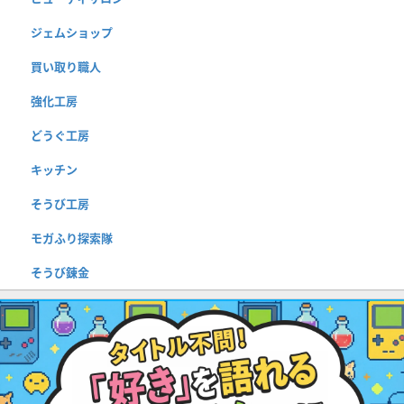
ジェムショップ
買い取り職人
強化工房
どうぐ工房
キッチン
そうび工房
モガふり探索隊
そうび錬金