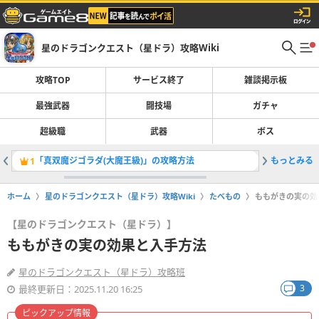
星のドラゴンクエスト（星ドラ）攻略Wiki
攻略TOP
サービス終了
雑談掲示板
最強武器
闘技場
ガチャ
超級職
武器
ボス
「真双魔ジゴラダ(大魔王級)」の攻略方法
もっとみる
決戦ロト
1
2
ホーム
星のドラゴンクエスト（星ドラ）攻略Wiki
たべもの
ももがきの実の効
【星のドラゴンクエスト（星ドラ）】
ももがきの実の効果と入手方法
星のドラゴンクエスト（星ドラ）攻略班
3
最終更新日：2025.11.20 16:25
ピックアップ情報