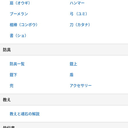
扇（オウギ）
ハンマー
ブーメラン
弓 （ユミ）
棍棒（コンボウ）
刀（カタナ）
書（ショ）
防具
防具一覧
鎧上
鎧下
盾
兜
アクセサリー
教え
教えと魂石の解説
皆伝書