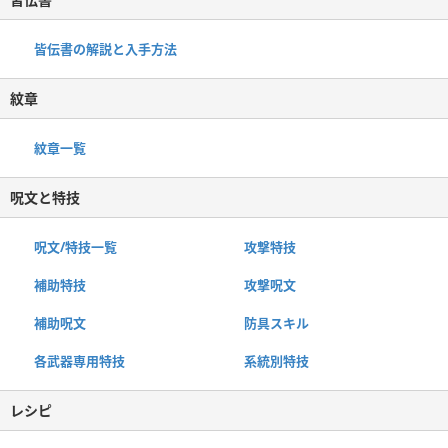
皆伝書の解説と入手方法
紋章
紋章一覧
呪文と特技
呪文/特技一覧
攻撃特技
補助特技
攻撃呪文
補助呪文
防具スキル
各武器専用特技
系統別特技
レシピ