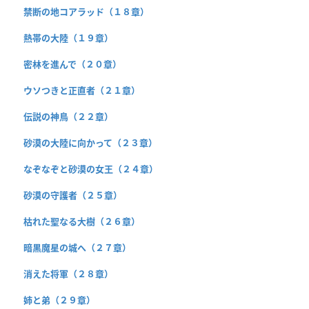
禁断の地コアラッド（１８章）
熱帯の大陸（１９章）
密林を進んで（２０章）
ウソつきと正直者（２１章）
伝説の神鳥（２２章）
砂漠の大陸に向かって（２３章）
なぞなぞと砂漠の女王（２４章）
砂漠の守護者（２５章）
枯れた聖なる大樹（２６章）
暗黒魔星の城へ（２７章）
消えた将軍（２８章）
姉と弟（２９章）