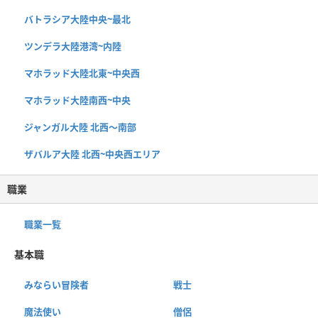
バトラシア大陸中央~最北
ツンデラ大陸港湾~内陸
マホラッド大陸北東~中央西
マホラッド大陸南西~中央
ジャンガル大陸 北西〜南部
ザバルア大陸 北西~中央西エリア
職業
職業一覧
基本職
みならい冒険者
戦士
魔法使い
僧侶