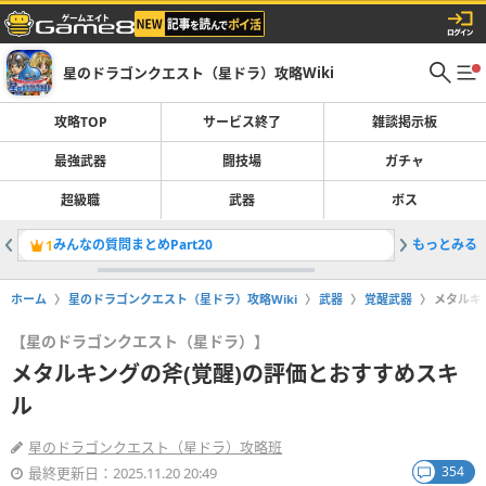
星のドラゴンクエスト（星ドラ）攻略Wiki
攻略TOP
サービス終了
雑談掲示板
最強武器
闘技場
ガチャ
超級職
武器
ボス
みんなの質問まとめPart20
もっとみる
「ゾーマ
1
2
ホーム
星のドラゴンクエスト（星ドラ）攻略Wiki
武器
覚醒武器
メタルキ
【星のドラゴンクエスト（星ドラ）】
メタルキングの斧(覚醒)の評価とおすすめスキ
ル
星のドラゴンクエスト（星ドラ）攻略班
354
最終更新日：2025.11.20 20:49