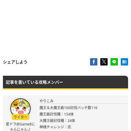
シェアしよう
記事を書いている攻略メンバー
やりこみ
魔王＆大魔王級100討伐バッチ数116
魔王級討伐種：154体
ライター
大魔王級討伐種：24体
星ドラ@Game8に
神様チャレンジ：完
ゃんにゃん♪