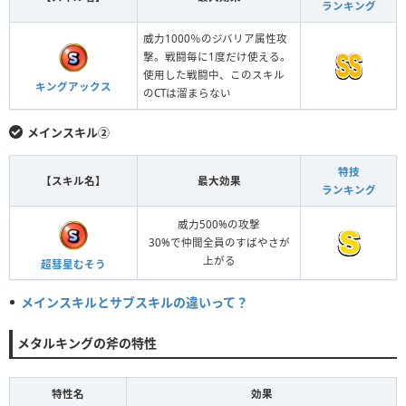
ランキング
威力1000％のジバリア属性攻
撃。戦闘毎に1度だけ使える。
使用した戦闘中、このスキル
キングアックス
のCTは溜まらない
メインスキル②
特技
【スキル名】
最大効果
ランキング
威力500%の攻撃
30%で仲間全員のすばやさが
上がる
超彗星むそう
メインスキルとサブスキルの違いって？
メタルキングの斧の特性
特性名
効果