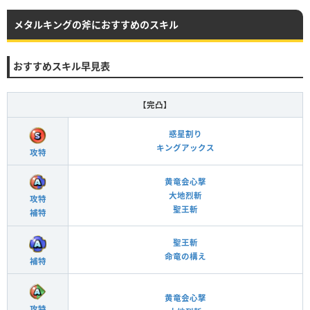
メタルキングの斧におすすめのスキル
おすすめスキル早見表
【完凸】
惑星割り
キングアックス
攻特
黄竜会心撃
大地烈斬
攻特
聖王斬
補特
聖王斬
命竜の構え
補特
黄竜会心撃
攻特