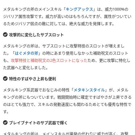
メタルキングの斧のメインスキル「
キングアックス
」は、威力1000%の
ジバリア属性攻撃です。威力が高いのはもちろんですが、属性がついてい
るためジバリア弱点の敵に対しては、絶大な威力を発揮します。
攻撃的に変化したサブスロット
メタルキングの斧は、サブスロットに攻撃特技のスロットが増えまし
た。「
はぐメタの斧
」の時にあまり使用しなかった補助呪文のスロット
も、
攻撃特技と補助呪文の2色スロットになった
ため、更に攻撃に特化し
た武器へと変化しました。
特性のすばやさ上昇も便利
メタルキング系武器でおなじみの特性「
メタキンスタイル
」が、メタル
キングの斧にもついています。戦闘開始時に確定ですばやさが上昇できる
のはとても強力で、スキルの発動速度にも関わるためとても優秀な特性で
す。
ブレイブナイトのサブ武器で輝く
メタルキングの斧は、メインスキルが単発の代わりに威力が高く、攻撃