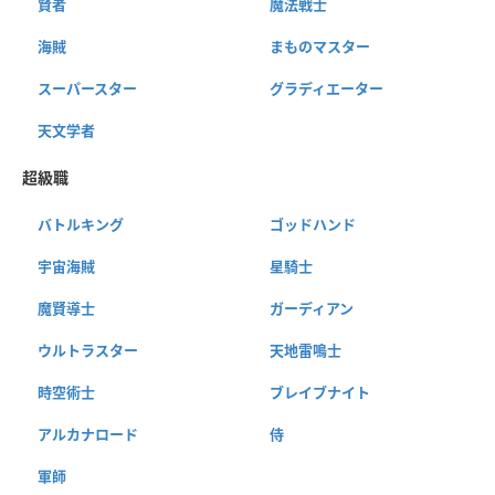
賢者
魔法戦士
海賊
まものマスター
スーパースター
グラディエーター
天文学者
超級職
バトルキング
ゴッドハンド
宇宙海賊
星騎士
魔賢導士
ガーディアン
ウルトラスター
天地雷鳴士
時空術士
ブレイブナイト
アルカナロード
侍
軍師