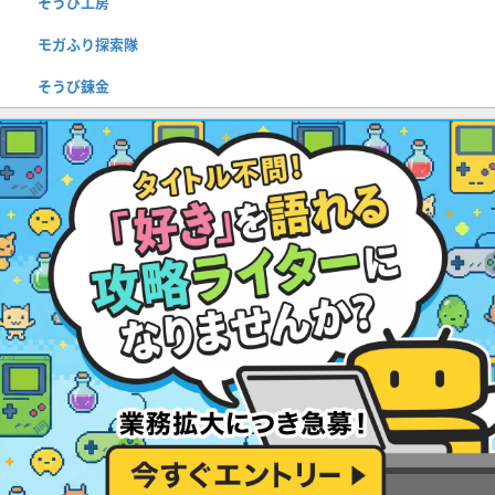
そうび工房
モガふり探索隊
そうび錬金