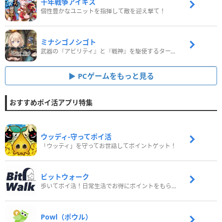
千年戦争アイギス
個性豊かなユニットを指揮して敵を迎え撃て！
ミナシゴノシゴト
武器の『アビリティ』と『戦神』を駆使するターン制コマンドバトルRPG！
PCゲームをもっと見る
おすすめポイ活アプリ特集
ウッディ‐守ってポイ活
「ウッディ」を守ってお世話してポイントゲット！
ビットウォーク
歩いてポイ活！日常生活でお得にポイントをもらおう
Powl（ポウル）