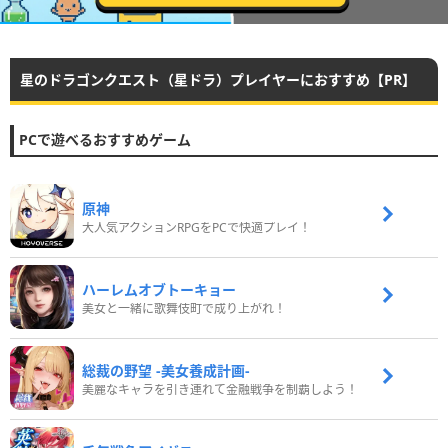
星のドラゴンクエスト（星ドラ）プレイヤーにおすすめ【PR】
PCで遊べるおすすめゲーム
原神
大人気アクションRPGをPCで快適プレイ！
ハーレムオブトーキョー
美女と一緒に歌舞伎町で成り上がれ！
総裁の野望 -美女養成計画-
美麗なキャラを引き連れて金融戦争を制覇しよう！