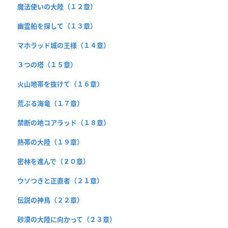
魔法使いの大陸（１２章）
幽霊船を探して（１３章）
マホラッド城の王様（１４章）
３つの塔（１５章）
火山地帯を抜けて（１６章）
荒ぶる海竜（１７章）
禁断の地コアラッド（１８章）
熱帯の大陸（１９章）
密林を進んで（２０章）
ウソつきと正直者（２１章）
伝説の神鳥（２２章）
砂漠の大陸に向かって（２３章）