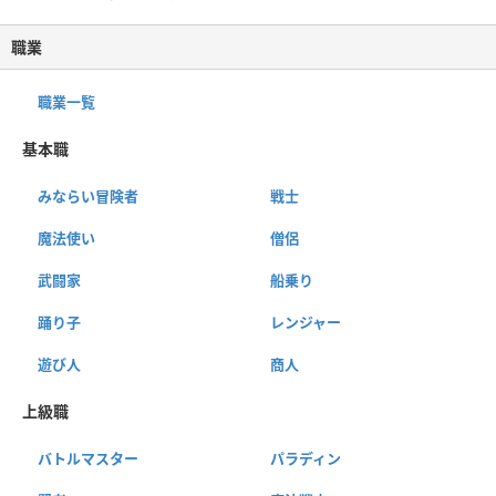
職業
職業一覧
基本職
みならい冒険者
戦士
魔法使い
僧侶
武闘家
船乗り
踊り子
レンジャー
遊び人
商人
上級職
バトルマスター
パラディン