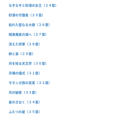
なぞなぞと砂漠の女王（２４章）
砂漠の守護者（２５章）
枯れた聖なる大樹（２６章）
暗黒魔星の城へ（２７章）
消えた将軍（２８章）
姉と弟（２９章）
月を知る天文学（３０章）
月壊の儀式（３１章）
モモンガ族の真実（３２章）
月の秘密（３３章）
星のきおく（３４章）
ふたつの星（３５章）