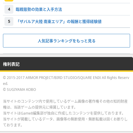
4
臨戦態勢の効果と入手方法
5
「ザバルア大陸 南東エリア」の報酬と獲得経験値
人気記事ランキングをもっと見る
権利表記
© 2015-2017 ARMOR PROJECT/BIRD STUDIO/SQUARE ENIX All Rights Reserv
ed.
© SUGIYAMA KOBO
当サイトのコンテンツ内で使用しているゲーム画像の著作権その他の知的財産
権は、当該ゲームの提供元に帰属しています。
当サイトはGame8編集部が独自に作成したコンテンツを提供しております。
当サイトが掲載しているデータ、画像等の無断使用・無断転載は固くお断りし
ております。