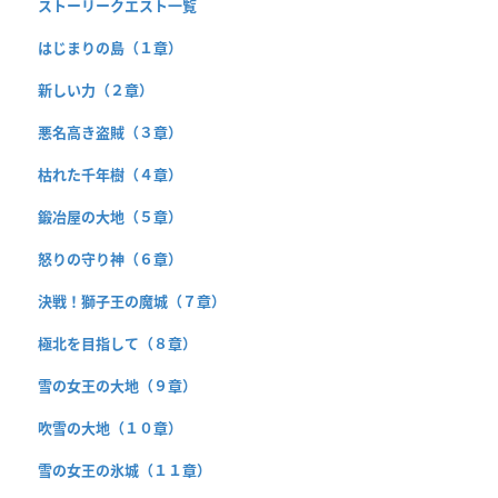
ストーリークエスト一覧
はじまりの島（１章）
新しい力（２章）
悪名高き盗賊（３章）
枯れた千年樹（４章）
鍛冶屋の大地（５章）
怒りの守り神（６章）
決戦！獅子王の魔城（７章）
極北を目指して（８章）
雪の女王の大地（９章）
吹雪の大地（１０章）
雪の女王の氷城（１１章）