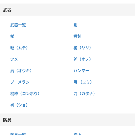
武器
武器一覧
剣
杖
短剣
鞭（ムチ）
槍（ヤリ）
ツメ
斧（オノ）
扇（オウギ）
ハンマー
ブーメラン
弓 （ユミ）
棍棒（コンボウ）
刀（カタナ）
書（ショ）
防具
防具一覧
鎧上