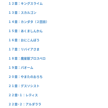
１２章：キングスライム
１３章：スカルゴン
１４章：カンダタ（２回目）
１５章：あくましんかん
１６章：おにこんぼう
１７章：リバイアさま
１８章：魔星獣プロスペロ
１９章：パオーム
２０章：やまたのおろち
２１章：デスソシスト
２２章−１：レティス
２２章−２：アルダララ