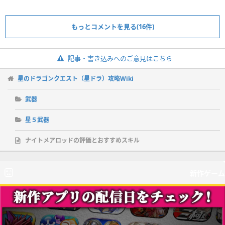
もっとコメントを見る(16件)
記事・書き込みへのご意見はこちら
星のドラゴンクエスト（星ドラ）攻略Wiki
武器
星５武器
ナイトメアロッドの評価とおすすめスキル
新作ゲーム