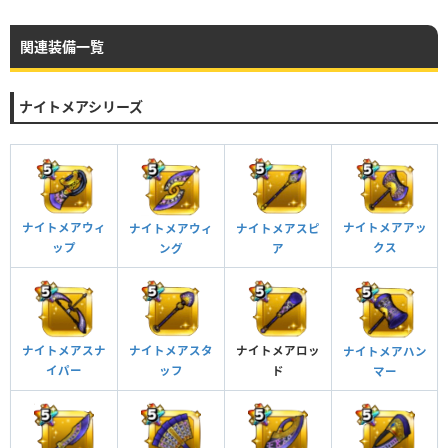
関連装備一覧
ナイトメアシリーズ
ナイトメアウィ
ナイトメアアッ
ナイトメアウィ
ナイトメアスピ
ップ
クス
ング
ア
ナイトメアスナ
ナイトメアスタ
ナイトメアロッ
ナイトメアハン
イパー
ッフ
ド
マー