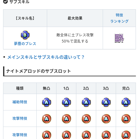
サブスキル
特技
【スキル名】
最大効果
ランキング
敵全体に土ブレス攻撃
50％で混乱する
夢塵のブレス
メインスキルとサブスキルの違いって？
ナイトメアロッドのサブスロット
種類
無凸
1凸
2凸
3凸
完凸
補助特技
攻撃特技
攻撃特技