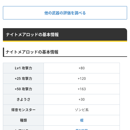
他の武器の評価を調べる
ナイトメアロッドの基本情報
ナイトメアロッドの基本情報
Lv1 攻撃力
+80
+25 攻撃力
+120
+50 攻撃力
+163
きようさ
+30
得意モンスター
ゾンビ系
種類
棍