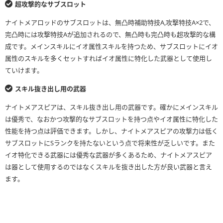
超攻撃的なサブスロット
ナイトメアロッドのサブスロットは、無凸時補助特技A,攻撃特技A×2で、
完凸時には攻撃特技Aが追加されるので、無凸時も完凸時も超攻撃的な構
成です。メインスキルにイオ属性スキルを持つため、サブスロットにイオ
属性のスキルを多くセットすればイオ属性に特化した武器として使用し
ていけます。
スキル抜き出し用の武器
ナイトメアスピアは、スキル抜き出し用の武器です。確かにメインスキル
は優秀で、なおかつ攻撃的なサブスロットを持つ点やイオ属性に特化した
性能を持つ点は評価できます。しかし、ナイトメアスピアの攻撃力は低く
サブスロットにSランクを持たないという点で将来性が乏しいです。また
イオ特化できる武器には優秀な武器が多くあるため、ナイトメアスピア
は器として使用するのではなくスキルを抜き出した方が良い武器と言え
ます。