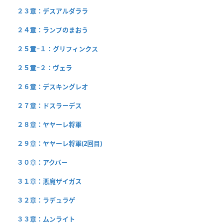
２３章：デスアルダララ
２４章：ランプのまおう
２５章−１：グリフィンクス
２５章−２：ヴェラ
２６章：デスキングレオ
２７章：ドスラーデス
２８章：ヤヤーレ将軍
２９章：ヤヤーレ将軍(2回目)
３０章：アクバー
３１章：悪魔ザイガス
３２章：ラデュラゲ
３３章：ムンライト