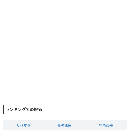
ランキングでの評価
リセマラ
最強武器
完凸武器