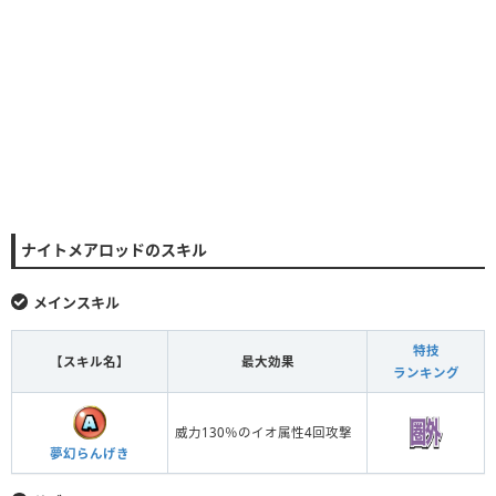
ナイトメアロッドのスキル
メインスキル
特技
【スキル名】
最大効果
ランキング
威力130％のイオ属性4回攻撃
夢幻らんげき