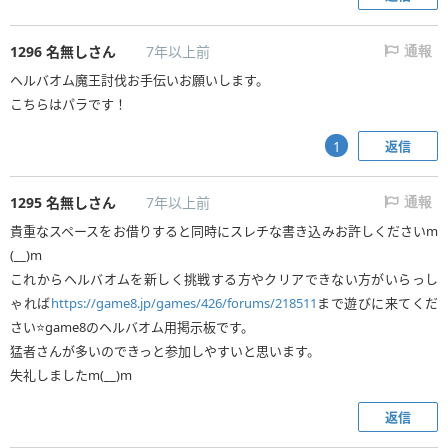
1296
名無しさん
7年以上前
通報
ヘルバオム魔王討伐お手伝いお願いします。
こちらはパラです！
返信
1
1295
名無しさん
7年以上前
通報
貴重なスペースをお借りすると同時にスレチな書き込みお許しくださいm
(__)m
これからヘルバオムを新しく挑戦する方やクリアできない方がいらっし
ゃれば
https://game8.jp/games/426/forums/218511
まで遊びに来てくだ
さい⭐game8のヘルバオム用掲示板です。
猛者さんが多いのできっと参加しやすいと思います。
失礼しましたm(__)m
返信