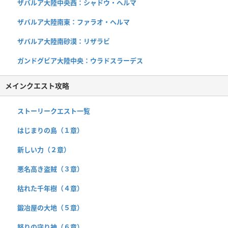
ザバルア大陸中央西：シャドウ・ヘルマ
ザバルア大陸南東：ファラオ・ヘルマ
ザバルア大陸南砂漠：リザラビ
ガンドグビア大陸中央：ウラドスラーデス
メインクエスト攻略
ストーリークエスト一覧
はじまりの島（１章）
新しい力（２章）
悪名高き盗賊（３章）
枯れた千年樹（４章）
鍛冶屋の大地（５章）
怒りの守り神（６章）