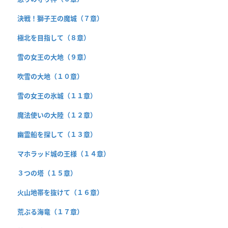
決戦！獅子王の魔城（７章）
極北を目指して（８章）
雪の女王の大地（９章）
吹雪の大地（１０章）
雪の女王の氷城（１１章）
魔法使いの大陸（１２章）
幽霊船を探して（１３章）
マホラッド城の王様（１４章）
３つの塔（１５章）
火山地帯を抜けて（１６章）
荒ぶる海竜（１７章）