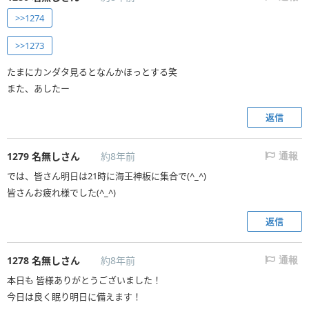
>>1274
>>1273
たまにカンダタ見るとなんかほっとする笑
また、あしたー
返信
1279
名無しさん
約8年前
通報
では、皆さん明日は21時に海王神板に集合で(^_^)
皆さんお疲れ様でした(^_^)
返信
1278
名無しさん
約8年前
通報
本日も 皆様ありがとうございました！
今日は良く眠り明日に備えます！