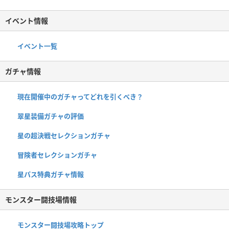
イベント情報
イベント一覧
ガチャ情報
現在開催中のガチャってどれを引くべき？
翠星装備ガチャの評価
星の超決戦セレクションガチャ
冒険者セレクションガチャ
星パス特典ガチャ情報
モンスター闘技場情報
モンスター闘技場攻略トップ