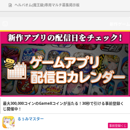
ヘルバオム(魔王級)専用マルチ募集掲示板
新作ゲーム
最大300,000コインのGame8コインが当たる！30秒で引ける事前登録く
じ開催中！
るぅみマスター
事前登録くじ