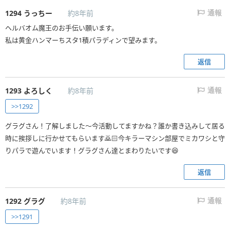
1294
うっちー
約8年前
通報
ヘルバオム魔王のお手伝い願います。
私は黄金ハンマーちスタ1積パラディンで望みます。
返信
1293
よろしく
約8年前
通報
>>1292
グラグさん！了解しました〜今活動してますかね？誰か書き込みして居る
時に挨拶しに行かせてもらいます🙇🏻今キラーマシン部屋でミカワシと守
りパラで遊んでいます！グラグさん達とまわりたいです😆
返信
1292
グラグ
約8年前
通報
>>1291