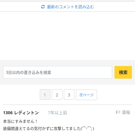
最新のコメントを読み込む
ファラオ・ヘッド募集板
ドルマゲス募集板
テンカー募集板
バハムート募集板
ラプソーン募集板
聖なる巨竜募集板
永遠の巨竜募集板
リーズレット募集板
ウルノーガ募集板
ゾルデ(魔王級)募集板
ブギー(魔王級)募集板
ジャコラ(魔王級)募集板
検索
キラゴルド(魔王級)募集板
ガリンガ(魔王級)募集板
ホメロス(魔王級)募集板
四精霊募集板
1
2
3
次ページ
願いの化身(魔王級)募集板
グランドラゴーン募集板
四魔王(魔王級)募集板
異魔神(魔王級)募集板
1306
レディントン
7年以上前
通報
ボーガン(魔王級)募集板
アラッド(魔王級)募集板
本当にすみません！
装備間違えてるの気付かずに攻撃してました(⌒-⌒; )
覚醒帝王(魔王級)募集板
ザイアック(魔王級)募集板