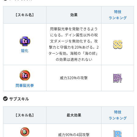
特技
【スキル名】
効果
ランキング
閃華裂光拳を発動できるよう
になる。デイン属性以外の呪
文ダメージを無効化する。攻
撃力と守備力を20%あげる。2
鎧化
ターン有効。海賊の「海の絆」
の効果は適用されない
威力320%の攻撃
閃華裂光拳
サブスキル
特技
【スキル名】
最大効果
ランキング
威力90%の4回攻撃