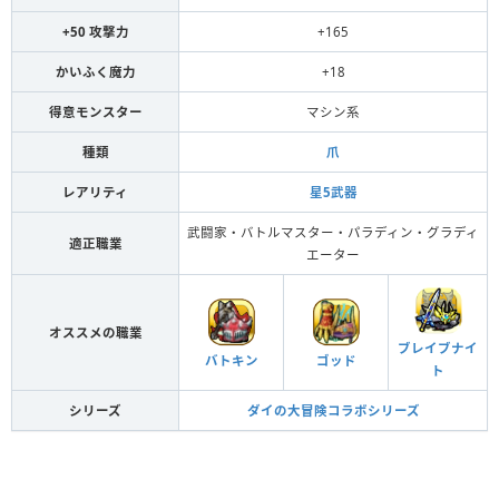
+50 攻撃力
+165
かいふく魔力
+18
得意モンスター
マシン系
種類
爪
レアリティ
星5武器
武闘家・バトルマスター・パラディン・グラディ
適正職業
エーター
オススメの職業
ブレイブナイ
バトキン
ゴッド
ト
シリーズ
ダイの大冒険コラボシリーズ