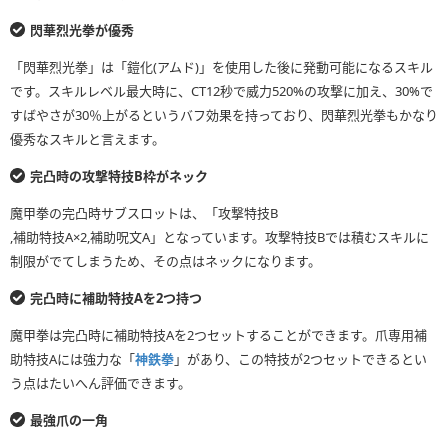
閃華烈光拳が優秀
「閃華烈光拳」は「鎧化(アムド)」を使用した後に発動可能になるスキル
です。スキルレベル最大時に、CT12秒で威力520%の攻撃に加え、30%で
すばやさが30％上がるというバフ効果を持っており、閃華烈光拳もかなり
優秀なスキルと言えます。
完凸時の攻撃特技B枠がネック
魔甲拳の完凸時サブスロットは、「攻撃特技B
,補助特技A×2,補助呪文A」となっています。攻撃特技Bでは積むスキルに
制限がでてしまうため、その点はネックになります。
完凸時に補助特技Aを2つ持つ
魔甲拳は完凸時に補助特技Aを2つセットすることができます。爪専用補
助特技Aには強力な「
神鉄拳
」があり、この特技が2つセットできるとい
う点はたいへん評価できます。
最強爪の一角