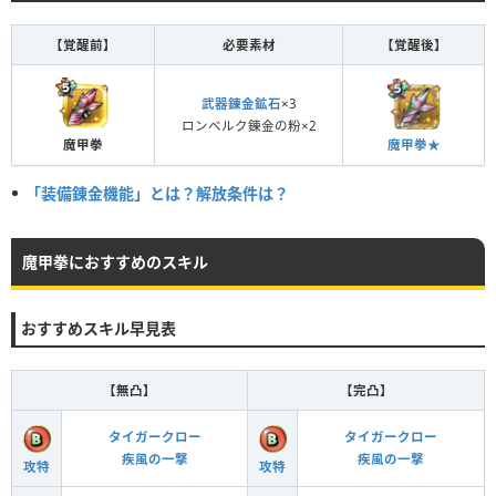
【覚醒前】
必要素材
【覚醒後】
武器錬金鉱石
×3
ロンベルク錬金の粉×2
魔甲拳
魔甲拳★
「装備錬金機能」とは？解放条件は？
魔甲拳におすすめのスキル
おすすめスキル早見表
【無凸】
【完凸】
タイガークロー
タイガークロー
疾風の一撃
疾風の一撃
攻特
攻特