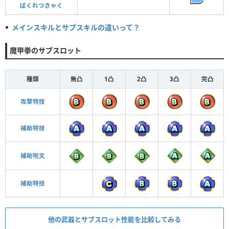
ばくれつきゃく
メインスキルとサブスキルの違いって？
魔甲拳のサブスロット
種類
無凸
1凸
2凸
3凸
完凸
攻撃特技
補助特技
補助呪文
補助特技
他の武器とサブスロット性能を比較してみる