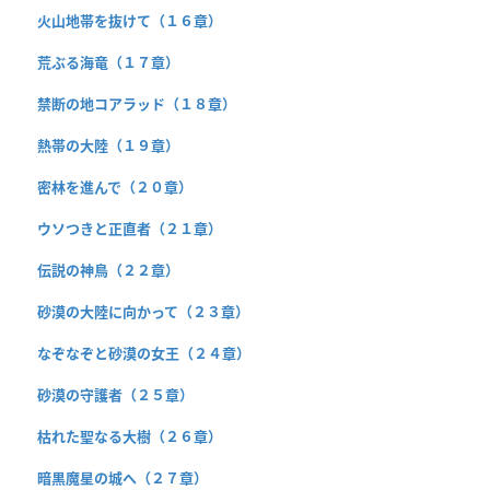
火山地帯を抜けて（１６章）
荒ぶる海竜（１７章）
禁断の地コアラッド（１８章）
熱帯の大陸（１９章）
密林を進んで（２０章）
ウソつきと正直者（２１章）
伝説の神鳥（２２章）
砂漠の大陸に向かって（２３章）
なぞなぞと砂漠の女王（２４章）
砂漠の守護者（２５章）
枯れた聖なる大樹（２６章）
暗黒魔星の城へ（２７章）