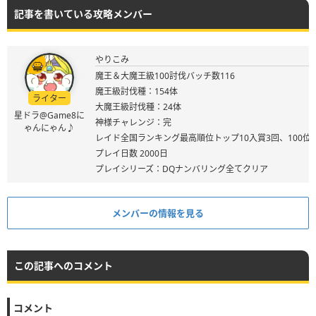
記事を書いている攻略メンバー
やりこみ
魔王＆大魔王級100討伐バッチ数116
魔王級討伐種：154体
ライター
大魔王級討伐種：24体
星ドラ@Game8に
神様チャレンジ：完
ゃんにゃん♪
レイド全国ランキング最高順位トップ10入賞3回、100位
プレイ日数 2000日
プレイシリーズ：DQナンバリング全てクリア
メンバーの情報を見る
この記事へのコメント
コメント