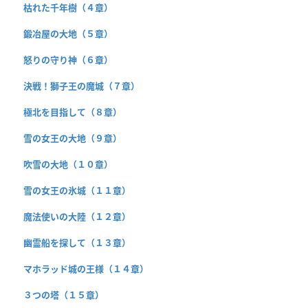
枯れた千年樹（４章）
鍛冶屋の大地（５章）
怒りの守り神（６章）
決戦！獅子王の魔城（７章）
極北を目指して（８章）
雪の女王の大地（９章）
吹雪の大地（１０章）
雪の女王の氷城（１１章）
魔法使いの大陸（１２章）
幽霊船を探して（１３章）
マホラッド城の王様（１４章）
３つの塔（１５章）