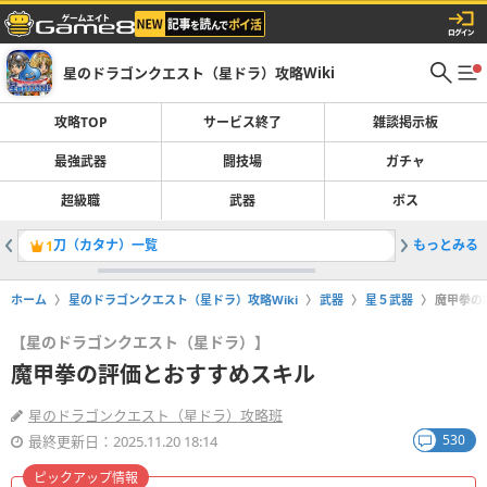
星のドラゴンクエスト（星ドラ）攻略Wiki
攻略TOP
サービス終了
雑談掲示板
最強武器
闘技場
ガチャ
超級職
武器
ボス
刀（カタナ）一覧
もっとみる
余った装
1
2
ホーム
星のドラゴンクエスト（星ドラ）攻略Wiki
武器
星５武器
魔甲拳の
【星のドラゴンクエスト（星ドラ）】
魔甲拳の評価とおすすめスキル
星のドラゴンクエスト（星ドラ）攻略班
530
最終更新日：2025.11.20 18:14
ピックアップ情報