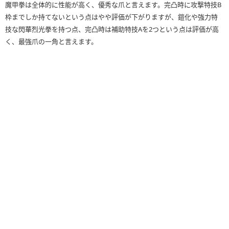
魔甲拳は全体的に性能が高く、優秀な爪と言えます。完凸時に攻撃特技B
枠までしか持てないという点はやや評価が下がりますが、鎧化や強力特
技な閃華烈光拳を持つ点、完凸時は補助特技Aを2つという点は評価が高
く、最強爪の一角と言えます。