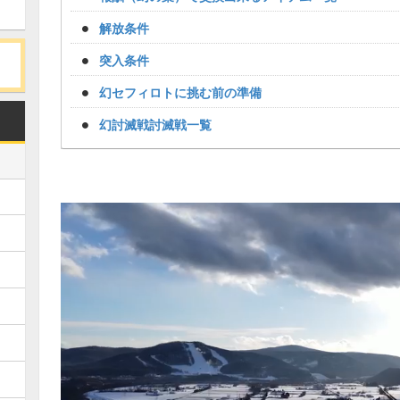
解放条件
突入条件
幻セフィロトに挑む前の準備
幻討滅戦討滅戦一覧