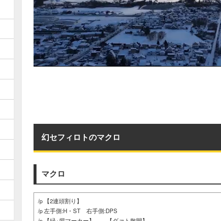
幻セフィロトのマクロ
マクロ
/p 【2連頭割り】
/p 左手側:H・ST 右手側:DPS
/p 【緑+紫マーカー】 【ダァト散開】