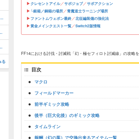
▶
／
／
クレセントアイル
サポジョブ
サポアクション
▶
／
└銀箱／銅箱の場所
青魔道士ラーニング場所
ムウェポン(PW)の入手と開始場所｜4段階目最終強化
▶
／
ファントムウェポン最終
北征編装備の強化法
▶
／
黄金メインクエスト一覧
Switch2版情報
解放条件とラーニング方法や場所
塔（ノーマル）の突入方法と攻略
FF14における討伐・討滅戦「幻・極セフィロト討滅線」の攻略
みる
目次
マクロ
フィールドマーカー
前半ギミック攻略
後半（巨大化後）のギミック攻略
タイムライン
報酬（幻の葉）で交換出来るアイテム一覧