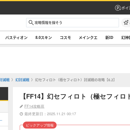
ポイ
バスティオン
8.0スキン
コスモ
メインクエ
新ID
幻神
討滅戦
幻討滅戦
幻セフィロト（極セフィロト）討滅戦の攻略【6.2】
【FF14】幻セフィロト（極セフィロト
FF14攻略班
最終更新日：2025.11.21 00:17
率の良い周回方法｜マウントや武器情報
ピックアップ情報