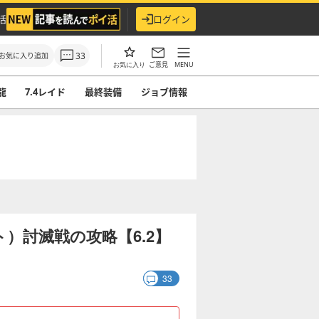
活
ログイン
33
お気に入り追加
ご意見
MENU
お気に入り
龍
7.4レイド
最終装備
ジョブ情報
）討滅戦の攻略【6.2】
33