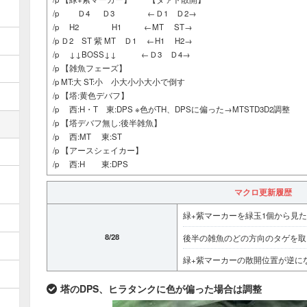
/p Ｄ4 Ｄ3 ←Ｄ1 Ｄ2→
/p H2 H1 ←MT ST→
/p Ｄ2 ST 紫 MT Ｄ1 ←H1 H2→
/p ↓↓BOSS↓↓ ←Ｄ3 Ｄ4→
/p 【雑魚フェーズ】
/p MT:大 ST:小 小大小小大小で倒す
/p 【塔:黄色デバフ】
/p 西:H・T 東:DPS ※色がTH、DPSに偏った→MTSTD3D2調整
/p 【塔デバフ無し:後半雑魚】
/p 西:MT 東:ST
/p 【アースシェイカー】
/p 西:H 東:DPS
マクロ更新履歴
緑+紫マーカーを緑玉1個から見
8/28
後半の雑魚のどの方向のタゲを取
緑+紫マーカーの散開位置が逆に
塔のDPS、ヒラタンクに色が偏った場合は調整