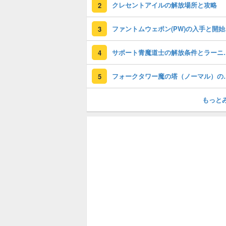
クレセントアイルの解放場所と攻略
2
ファント
3
サポート青魔道士の
4
フォークタワー魔の
5
もっと