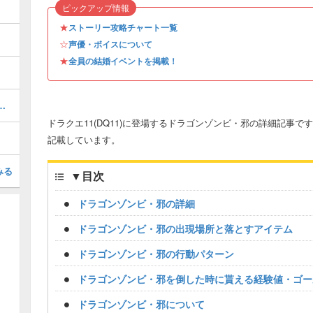
ピックアップ情報
★
ストーリー攻略チャート一覧
☆
声優・ボイスについて
★
全員の結婚イベントを掲載！
ーの性能や効果、入手方法
ドラクエ11(DQ11)に登場するドラゴンゾンビ・邪の詳細記事
記載しています。
みる
▼
目次
ドラゴンゾンビ・邪の詳細
ドラゴンゾンビ・邪の出現場所と落とすアイテム
ドラゴンゾンビ・邪の行動パターン
ドラゴンゾンビ・邪を倒した時に貰える経験値・ゴー
ドラゴンゾンビ・邪について