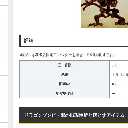
詳細
図鑑Noは3DS版限定モンスターを除き、PS4版準拠です。
五十音順
た行
系統
ドラゴン
図鑑No
630
初登場作品
ー
ドラゴンゾンビ・邪の出現場所と落とすアイテム