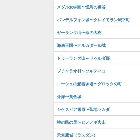
メダル女学園〜怪鳥の幽谷
バンデルフォン城〜クレイモラン城下町
ゼーランダ山〜命の大樹
海底王国〜デルカダール城
ドゥーランダ山～ドゥルダ郷
プチャラオ村〜ソルティコ
エーシュの船着き場〜グロッタの町
外海〜黄金城
シケスビア雪原〜聖地ラムダ
神の民の里〜ヒノノギ火山
天空魔城（ラスダン）