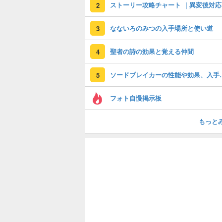
ストーリー攻略チャート ｜異変後対応
2
なないろのみつの入手場所と使い道
3
聖者の詩の効果と覚える仲間
4
ソードブレイカ
5
フォト自慢掲示板
もっと