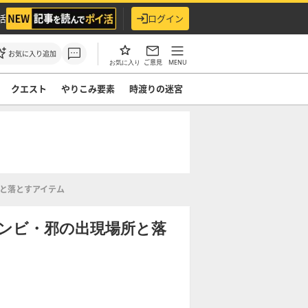
活
ログイン
お気に入り追加
ご意見
MENU
お気に入り
クエスト
やりこみ要素
時渡りの迷宮
と落とすアイテム
ゾンビ・邪の出現場所と落