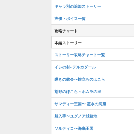
キャラ別の追加ストーリー
声優・ボイス一覧
攻略チャート
本編ストーリー
ストーリー攻略チャート一覧
イシの村~デルカダール
導きの教会〜旅立ちのほこら
荒野のほこら～ホムラの里
サマディー王国〜 霊水の洞窟
船入手〜ユグノア城跡地
ソルティコ〜海底王国