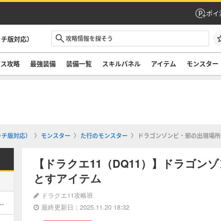
ポイ
ッチ版対応）
ボス攻略
最強装備
装備一覧
スキルパネル
アイテム
モンスター
ッチ版対応）
モンスター
た行のモンスター
ドラゴンゾンビ・邪の出現場所
【ドラクエ11（DQ11）】ドラゴン
とすアイテム
ドラクエ11攻略班
所と方法｜序盤・中盤・終盤・クリア後対応
最終更新日：2025.11.20 18:32