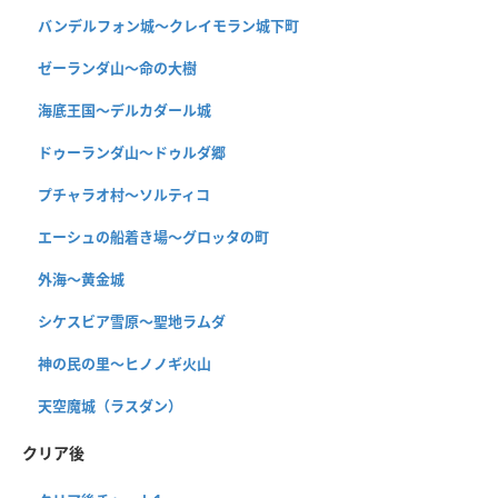
バンデルフォン城〜クレイモラン城下町
ゼーランダ山〜命の大樹
海底王国〜デルカダール城
ドゥーランダ山～ドゥルダ郷
プチャラオ村〜ソルティコ
エーシュの船着き場〜グロッタの町
外海〜黄金城
シケスビア雪原〜聖地ラムダ
神の民の里〜ヒノノギ火山
天空魔城（ラスダン）
クリア後