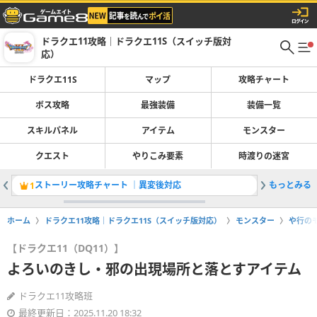
ドラクエ11攻略｜ドラクエ11S（スイッチ版対
応）
ドラクエ11S
マップ
攻略チャート
ボス攻略
最強装備
装備一覧
スキルパネル
アイテム
モンスター
クエスト
やりこみ要素
時渡りの迷宮
ストーリー攻略チャート ｜異変後対応
もっとみる
全ボスの
1
2
ホーム
ドラクエ11攻略｜ドラクエ11S（スイッチ版対応）
モンスター
や行の
【ドラクエ11（DQ11）】
よろいのきし・邪の出現場所と落とすアイテム
ドラクエ11攻略班
最終更新日：2025.11.20 18:32