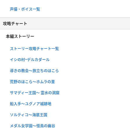
声優・ボイス一覧
攻略チャート
本編ストーリー
ストーリー攻略チャート一覧
イシの村~デルカダール
導きの教会〜旅立ちのほこら
荒野のほこら～ホムラの里
サマディー王国〜 霊水の洞窟
船入手〜ユグノア城跡地
ソルティコ〜海底王国
メダル女学園〜怪鳥の幽谷