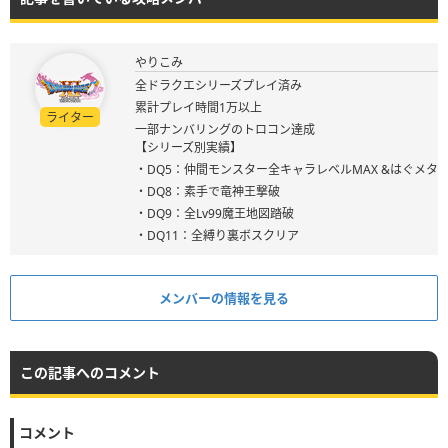
やりこみ
全ドラクエシリーズプレイ済み
累計プレイ時間1万以上
ライター
一部ナンバリングのトロコン達成
【シリーズ別実績】
・DQ5：仲間モンスター全キャラレベルMAX &はぐメタ
・DQ8：素手で竜神王撃破
・DQ9：全Lv99魔王地図踏破
・DQ11：全縛り裏ボスクリア
メンバーの情報を見る
この記事へのコメント
コメント