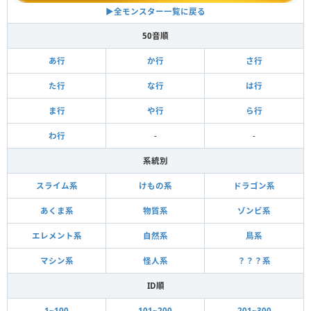
▶全モンスター一覧に戻る
50音順
あ行
か行
さ行
た行
な行
は行
ま行
や行
ら行
わ行
-
-
系統別
スライム系
けもの系
ドラゴン系
あくま系
物質系
ゾンビ系
エレメント系
自然系
鳥系
マシン系
怪人系
？？？系
ID順
1~100
101~200
201~300