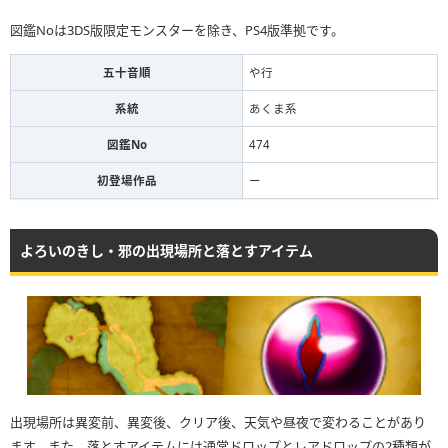
図鑑Noは3DS版限定モンスターを除き、PS4版準拠です。
五十音順
や行
系統
あくま系
図鑑No
474
初登場作品
ー
よろいのきし・邪の出現場所と落とすアイテム
出現場所は異変前、異変後、クリア後、天気や昼夜で変わることがあり
ます。また、落とすアイテムには通常ドロップとレアドロップの2種類が