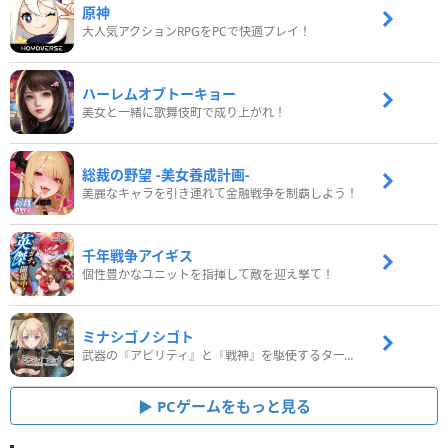
原神
大人気アクションRPGをPCで快適プレイ！
ハーレムオブトーキョー
美女と一緒に歌舞伎町で成り上がれ！
総裁の野望 -美女養成計画-
美麗なキャラを引き連れて金融戦争を制覇しよう！
千年戦争アイギス
個性豊かなユニットを指揮して敵を迎え撃て！
ミナシゴノシゴト
武器の『アビリティ』と『戦神』を駆使するターン制コマンドバトルRPG！
PCゲームをもっと見る