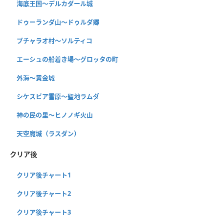
海底王国〜デルカダール城
ドゥーランダ山～ドゥルダ郷
プチャラオ村〜ソルティコ
エーシュの船着き場〜グロッタの町
外海〜黄金城
シケスビア雪原〜聖地ラムダ
神の民の里〜ヒノノギ火山
天空魔城（ラスダン）
クリア後
クリア後チャート1
クリア後チャート2
クリア後チャート3