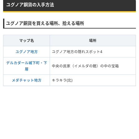
ユグノア銅貨の入手方法
ユグノア銅貨を買える場所、拾える場所
マップ名
場所
ユグノア地方
ユグノア地方の隠れスポット4
デルカダール城下町・下
中央の民家（イメルダの館）の中の宝箱
層
メダチャット地方
キラキラ(北)