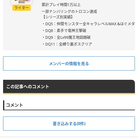
累計プレイ時間1万以上
ライター
一部ナンバリングのトロコン達成
【シリーズ別実績】
・DQ5：仲間モンスター全キャラレベルMAX &はぐメタ
・DQ8：素手で竜神王撃破
・DQ9：全Lv99魔王地図踏破
・DQ11：全縛り裏ボスクリア
メンバーの情報を見る
この記事へのコメント
コメント
書き込みする(0件)