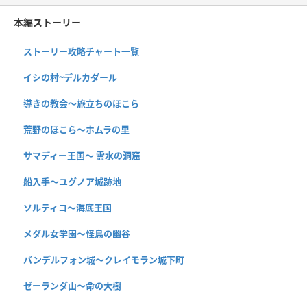
本編ストーリー
ストーリー攻略チャート一覧
イシの村~デルカダール
導きの教会〜旅立ちのほこら
荒野のほこら～ホムラの里
サマディー王国〜 霊水の洞窟
船入手〜ユグノア城跡地
ソルティコ〜海底王国
メダル女学園〜怪鳥の幽谷
バンデルフォン城〜クレイモラン城下町
ゼーランダ山〜命の大樹