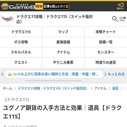
ドラクエ11攻略｜ドラクエ11S（スイッチ版対
応）
ドラクエ11S
マップ
攻略チャート
ボス攻略
最強装備
装備一覧
スキルパネル
アイテム
モンスター
クエスト
やりこみ要素
時渡りの迷宮
レベル上げに効率の良い場所と方法｜序盤・中盤・終盤・クリア後対応
もっとみる
全クエス
1
2
ホーム
ドラクエ11攻略｜ドラクエ11S（スイッチ版対応）
アイテム
道具
【ドラクエ11】
ユグノア銅貨の入手方法と効果｜道具【ドラク
エ11S】