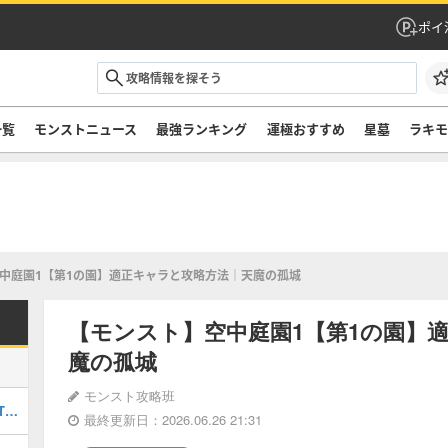
ポイ
一覧
モンストニュース
最強ランキング
運極おすすめ
星墓
ラキ
中庭園1【第1の園】適正キャラと攻略方法｜天魔の孤城
【モンスト】空中庭園1【第1の園】
魔の孤城
モンスト攻略班
最強キャラランキングTOP30｜最新版Tier
最終更新日：2026.06.26 21:31