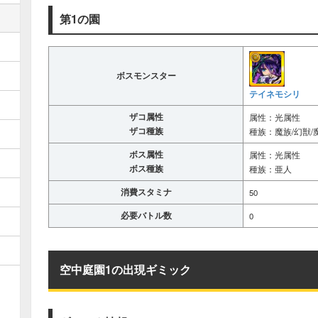
第1の園
ボスモンスター
テイネモシリ
ザコ属性
属性：光属性
ザコ種族
種族：魔族/幻獣/
ボス属性
属性：光属性
ボス種族
種族：亜人
消費スタミナ
50
必要バトル数
0
空中庭園1の出現ギミック