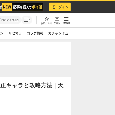
活
ログイン
1
お気に入り追加
ご意見
MENU
お気に入り
モン
リセマラ
コラボ情報
ガチャシミュ
適正キャラと攻略方法｜天