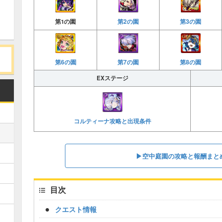
第2の園
第3の園
第1の園
第6の園
第7の園
第8の園
EXステージ
コルティーナ攻略と出現条件
▶︎空中庭園の攻略と報酬まと
目次
クエスト情報