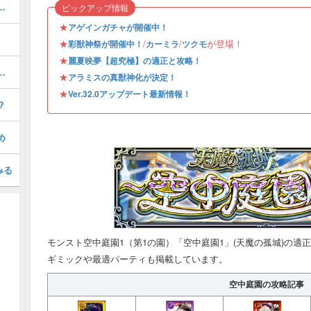
当たりキャラとおすすめコース
ピックアップ情報
★
アゲインガチャが開催中！
★
/
/
が登場！
彩獣神祭が開催中！
カーミラ
ツクモ
★
麗夏映夢【超究極】の適正と攻略！
めのわくわくの実｜どっちが強い？
★
アラミスの真獣神化が決定！
★
Ver.32.0アップデート最新情報！
？
め
みる
モンスト空中庭園1（第1の園）「空中庭園1」(天魔の孤城)の適
ギミックや最適パーティも掲載しています。
空中庭園の攻略記事