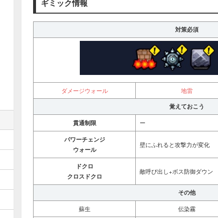
ギミック情報
対策必須
ダメージウォール
地雷
覚えておこう
貫通制限
ー
パワーチェンジ
壁にふれると攻撃力が変化
ウォール
ドクロ
敵呼び出し+ボス防御ダウン
クロスドクロ
その他
蘇生
伝染霧