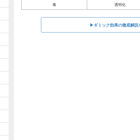
毒
透明化
▶︎ギミック効果の徹底解説