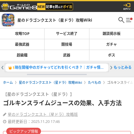
星のドラゴンクエスト（星ドラ）攻略Wiki
攻略TOP
サービス終了
雑談掲示板
最強武器
闘技場
ガチャ
超級職
武器
ボス
現在開催中のガチャってどれを引くべき？｜ガチャ情報一覧
もっとみる
いきなり
1
2
ホーム
星のドラゴンクエスト（星ドラ）攻略Wiki
たべもの
ゴルキンスライム
【星のドラゴンクエスト（星ドラ）】
ゴルキンスライムジュースの効果、入手方法
星のドラゴンクエスト（星ドラ）攻略班
最終更新日：2025.11.20 17:46
ピックアップ情報