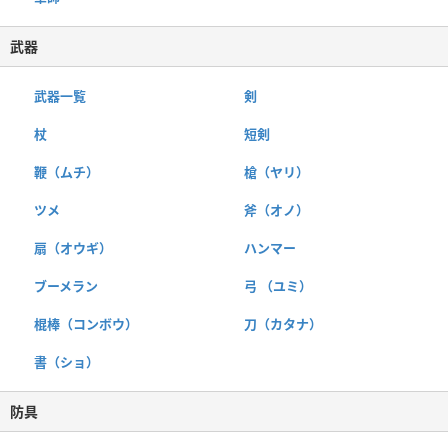
武器
武器一覧
剣
杖
短剣
鞭（ムチ）
槍（ヤリ）
ツメ
斧（オノ）
扇（オウギ）
ハンマー
ブーメラン
弓 （ユミ）
棍棒（コンボウ）
刀（カタナ）
書（ショ）
防具