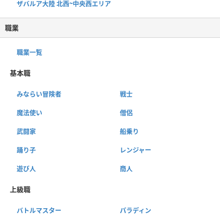
ザバルア大陸 北西~中央西エリア
職業
職業一覧
基本職
みならい冒険者
戦士
魔法使い
僧侶
武闘家
船乗り
踊り子
レンジャー
遊び人
商人
上級職
バトルマスター
パラディン