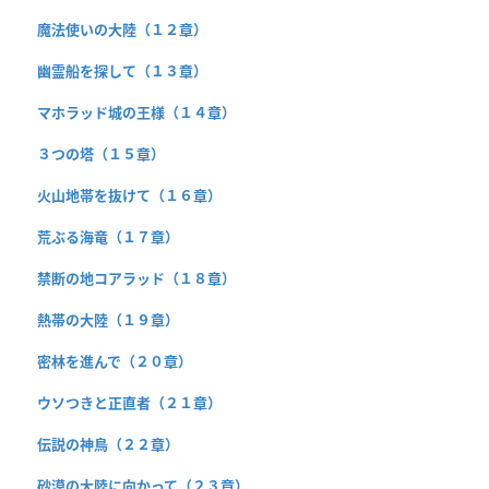
魔法使いの大陸（１２章）
幽霊船を探して（１３章）
マホラッド城の王様（１４章）
３つの塔（１５章）
火山地帯を抜けて（１６章）
荒ぶる海竜（１７章）
禁断の地コアラッド（１８章）
熱帯の大陸（１９章）
密林を進んで（２０章）
ウソつきと正直者（２１章）
伝説の神鳥（２２章）
砂漠の大陸に向かって（２３章）