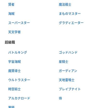
賢者
魔法戦士
海賊
まものマスター
スーパースター
グラディエーター
天文学者
超級職
バトルキング
ゴッドハンド
宇宙海賊
星騎士
魔賢導士
ガーディアン
ウルトラスター
天地雷鳴士
時空術士
ブレイブナイト
アルカナロード
侍
軍師