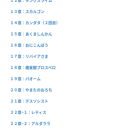
１２章：キングスライム
１３章：スカルゴン
１４章：カンダタ（２回目）
１５章：あくましんかん
１６章：おにこんぼう
１７章：リバイアさま
１８章：魔星獣プロスペロ
１９章：パオーム
２０章：やまたのおろち
２１章：デスソシスト
２２章−１：レティス
２２章−２：アルダララ