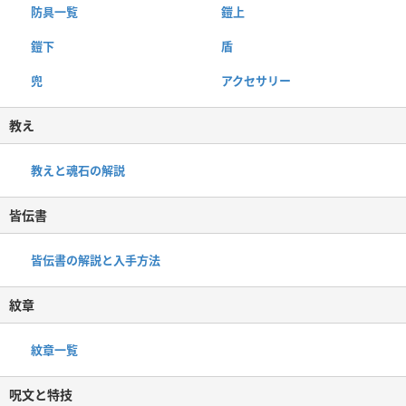
防具一覧
鎧上
鎧下
盾
兜
アクセサリー
教え
教えと魂石の解説
皆伝書
皆伝書の解説と入手方法
紋章
紋章一覧
呪文と特技