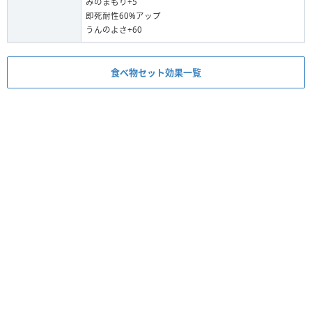
みのまもり+5
即死耐性60%アップ
うんのよさ+60
食べ物セット効果一覧