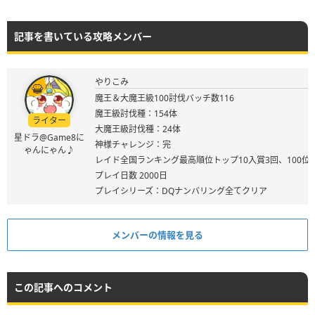
記事を書いている攻略メンバー
やりこみ
魔王＆大魔王級100討伐バッチ数116
魔王級討伐種：154体
ライター
大魔王級討伐種：24体
星ドラ@Game8に
神様チャレンジ：完
ゃんにゃん♪
レイド全国ランキング最高順位トップ10入賞3回、100位
プレイ日数 2000日
プレイシリーズ：DQナンバリング全てクリア
メンバーの情報を見る
この記事へのコメント