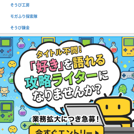
そうび工房
モガふり探索隊
そうび錬金