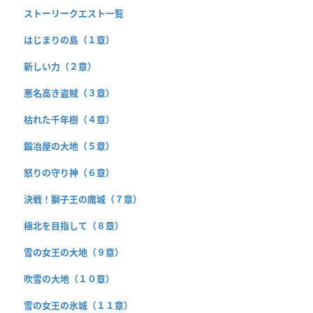
ストーリークエスト一覧
はじまりの島（１章）
新しい力（２章）
悪名高き盗賊（３章）
枯れた千年樹（４章）
鍛冶屋の大地（５章）
怒りの守り神（６章）
決戦！獅子王の魔城（７章）
極北を目指して（８章）
雪の女王の大地（９章）
吹雪の大地（１０章）
雪の女王の氷城（１１章）