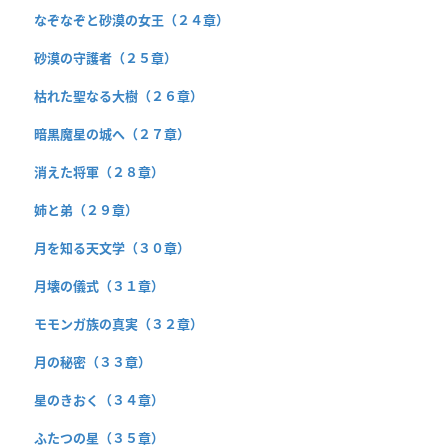
なぞなぞと砂漠の女王（２４章）
砂漠の守護者（２５章）
枯れた聖なる大樹（２６章）
暗黒魔星の城へ（２７章）
消えた将軍（２８章）
姉と弟（２９章）
月を知る天文学（３０章）
月壊の儀式（３１章）
モモンガ族の真実（３２章）
月の秘密（３３章）
星のきおく（３４章）
ふたつの星（３５章）