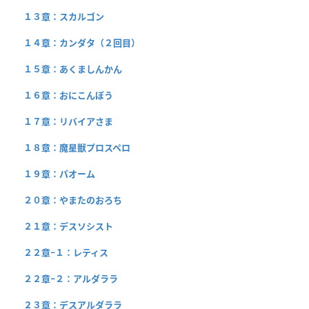
１３章：スカルゴン
１４章：カンダタ（２回目）
１５章：あくましんかん
１６章：おにこんぼう
１７章：リバイアさま
１８章：魔星獣プロスペロ
１９章：パオーム
２０章：やまたのおろち
２１章：デスソシスト
２２章−１：レティス
２２章−２：アルダララ
２３章：デスアルダララ