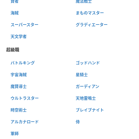
賢者
魔法戦士
海賊
まものマスター
スーパースター
グラディエーター
天文学者
超級職
バトルキング
ゴッドハンド
宇宙海賊
星騎士
魔賢導士
ガーディアン
ウルトラスター
天地雷鳴士
時空術士
ブレイブナイト
アルカナロード
侍
軍師