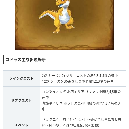
コドラの主な出現場所
2話(シーズン2)-ジリョニスタの塔2,3,4,5階の道中
メインクエスト
12話(シーズン3)-歯ぎしりの洞窟1,2,3階の道中
ヨンツゥオ大陸 北西エリア-オンメィ洞窟2,4,5階の
道中
サブクエスト
貴族星イリス ポラトス島-地団駄の洞窟1,2,4階の道
中
ドラクエ４（前半）イベント〜導かれし者たちと共
イベント
に〜姉の想いと妹の吐息(初級＆超級)