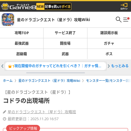
星のドラゴンクエスト（星ドラ）攻略Wiki
攻略TOP
サービス終了
雑談掲示板
最強武器
闘技場
ガチャ
超級職
武器
ボス
現在開催中のガチャってどれを引くべき？｜ガチャ情報一覧
もっとみる
獲得経験
1
2
ホーム
星のドラゴンクエスト（星ドラ）攻略Wiki
モンスター一覧(モンスター図鑑
【星のドラゴンクエスト（星ドラ）】
コドラの出現場所
星のドラゴンクエスト（星ドラ）攻略班
最終更新日：2025.11.20 16:57
ピックアップ情報