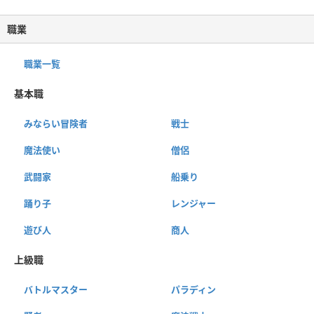
職業
職業一覧
基本職
みならい冒険者
戦士
魔法使い
僧侶
武闘家
船乗り
踊り子
レンジャー
遊び人
商人
上級職
バトルマスター
パラディン