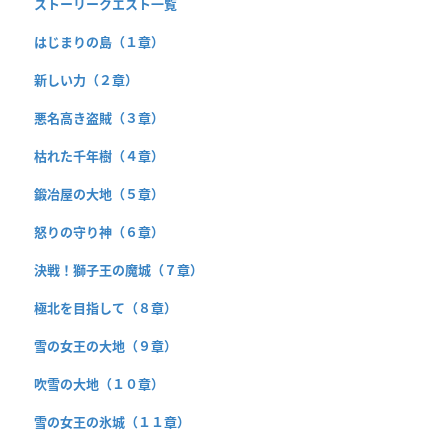
ストーリークエスト一覧
はじまりの島（１章）
新しい力（２章）
悪名高き盗賊（３章）
枯れた千年樹（４章）
鍛冶屋の大地（５章）
怒りの守り神（６章）
決戦！獅子王の魔城（７章）
極北を目指して（８章）
雪の女王の大地（９章）
吹雪の大地（１０章）
雪の女王の氷城（１１章）