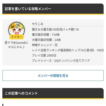
記事を書いている攻略メンバー
やりこみ
魔王＆大魔王級100討伐バッチ数116
魔王級討伐種：154体
ライター
大魔王級討伐種：24体
星ドラ@Game8に
神様チャレンジ：完
ゃんにゃん♪
レイド全国ランキング最高順位トップ10入賞3回、100位
プレイ日数 2000日
プレイシリーズ：DQナンバリング全てクリア
メンバーの情報を見る
この記事へのコメント