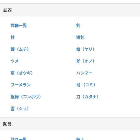
武器
武器一覧
剣
杖
短剣
鞭（ムチ）
槍（ヤリ）
ツメ
斧（オノ）
扇（オウギ）
ハンマー
ブーメラン
弓 （ユミ）
棍棒（コンボウ）
刀（カタナ）
書（ショ）
防具
防具一覧
鎧上