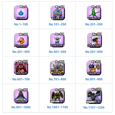
No.1~100
No.101~200
No.201~300
No.301~400
No.401~500
No.501~600
No.601~700
No.701~800
No.801~900
No.901~1000
No.1001~1100
No.1101~1200