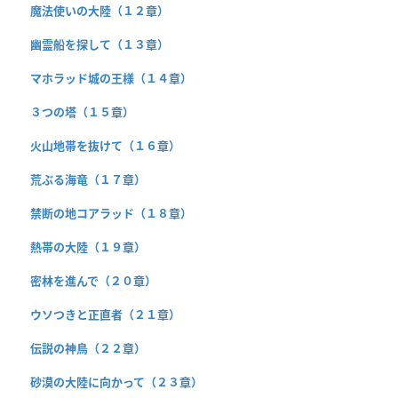
魔法使いの大陸（１２章）
幽霊船を探して（１３章）
マホラッド城の王様（１４章）
３つの塔（１５章）
火山地帯を抜けて（１６章）
荒ぶる海竜（１７章）
禁断の地コアラッド（１８章）
熱帯の大陸（１９章）
密林を進んで（２０章）
ウソつきと正直者（２１章）
伝説の神鳥（２２章）
砂漠の大陸に向かって（２３章）