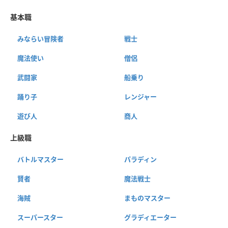
基本職
みならい冒険者
戦士
魔法使い
僧侶
武闘家
船乗り
踊り子
レンジャー
遊び人
商人
上級職
バトルマスター
パラディン
賢者
魔法戦士
海賊
まものマスター
スーパースター
グラディエーター