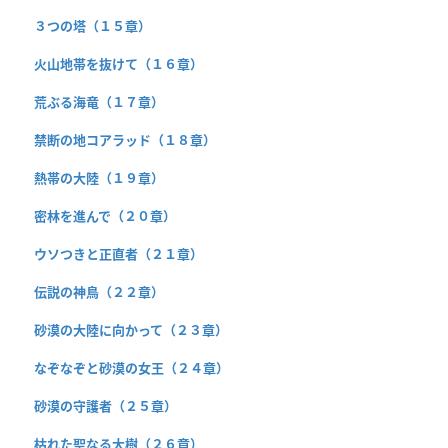
３つの塔（１５章）
火山地帯を抜けて（１６章）
荒ぶる海竜（１７章）
禁断の地コアラッド（１８章）
熱帯の大陸（１９章）
密林を進んで（２０章）
ウソつきと正直者（２１章）
伝説の神鳥（２２章）
砂漠の大陸に向かって（２３章）
なぞなぞと砂漠の女王（２４章）
砂漠の守護者（２５章）
枯れた聖なる大樹（２６章）