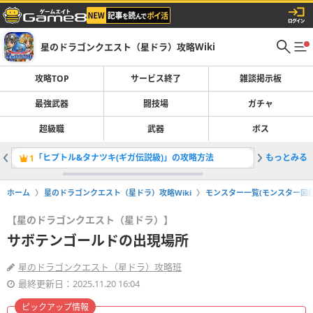
星のドラゴンクエスト（星ドラ）攻略Wiki
攻略TOP
サービス終了
雑談掲示板
最強武器
闘技場
ガチャ
超級職
武器
ボス
「ヒプトル&タナツキ(ギガ伝説級)」の攻略方法
もっとみる
会心率を
1
2
ホーム
星のドラゴンクエスト（星ドラ）攻略Wiki
モンスター一覧(モンスター図鑑
【星のドラゴンクエスト（星ドラ）】
サボテンゴールドの出現場所
星のドラゴンクエスト（星ドラ）攻略班
最終更新日：2025.11.20 16:04
ピックアップ情報