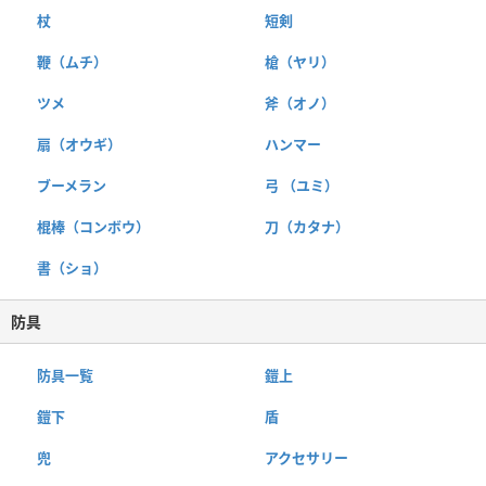
杖
短剣
鞭（ムチ）
槍（ヤリ）
ツメ
斧（オノ）
扇（オウギ）
ハンマー
ブーメラン
弓 （ユミ）
棍棒（コンボウ）
刀（カタナ）
書（ショ）
防具
防具一覧
鎧上
鎧下
盾
兜
アクセサリー