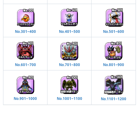
No.301~400
No.401~500
No.501~600
No.601~700
No.701~800
No.801~900
No.901~1000
No.1001~1100
No.1101~1200