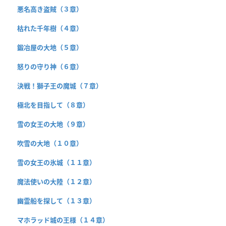
悪名高き盗賊（３章）
枯れた千年樹（４章）
鍛冶屋の大地（５章）
怒りの守り神（６章）
決戦！獅子王の魔城（７章）
極北を目指して（８章）
雪の女王の大地（９章）
吹雪の大地（１０章）
雪の女王の氷城（１１章）
魔法使いの大陸（１２章）
幽霊船を探して（１３章）
マホラッド城の王様（１４章）