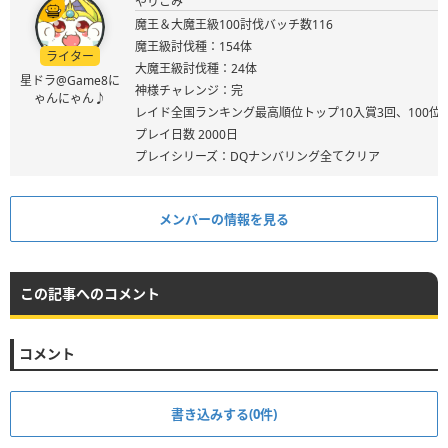
やりこみ
魔王＆大魔王級100討伐バッチ数116
魔王級討伐種：154体
ライター
大魔王級討伐種：24体
星ドラ@Game8に
神様チャレンジ：完
ゃんにゃん♪
レイド全国ランキング最高順位トップ10入賞3回、100位
プレイ日数 2000日
プレイシリーズ：DQナンバリング全てクリア
メンバーの情報を見る
この記事へのコメント
コメント
書き込みする(0件)