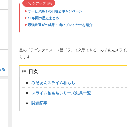
ザバルア大陸 南東エリア」の報酬と獲得経験値
ピックアップ情報
▶︎
サービス終了の日程とキャンペーン
▶︎
10年間の歴史まとめ
▶︎
最強総選挙の結果・凄いプレイヤーを紹介！
星のドラゴンクエスト（星ドラ）で入手できる「みそあんスライ
ります。
みる
目次
みそあんスライム柏もち
スライム柏もちシリーズ効果一覧
関連記事