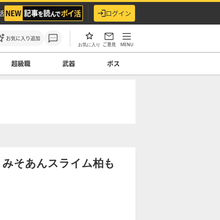
活
ログイン
お気に入り追加
ご意見
MENU
お気に入り
超級職
武器
ボス
】みそあんスライム柏も