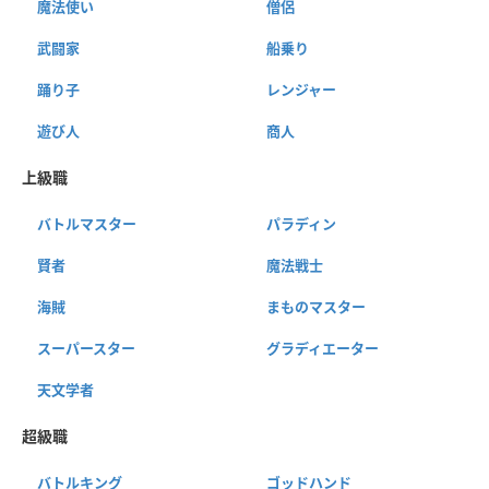
魔法使い
僧侶
武闘家
船乗り
踊り子
レンジャー
遊び人
商人
上級職
バトルマスター
パラディン
賢者
魔法戦士
海賊
まものマスター
スーパースター
グラディエーター
天文学者
超級職
バトルキング
ゴッドハンド