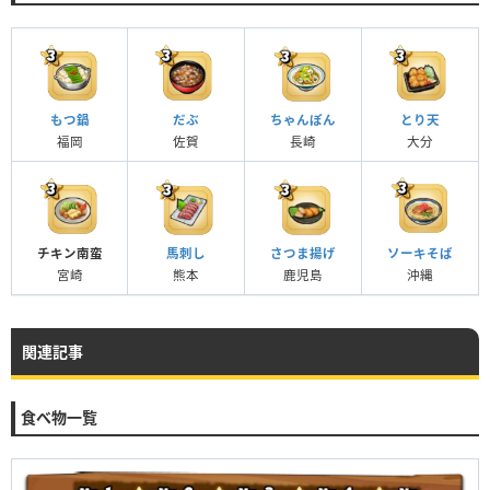
もつ鍋
だぶ
ちゃんぽん
とり天
福岡
佐賀
長崎
大分
チキン南蛮
馬刺し
さつま揚げ
ソーキそば
宮崎
熊本
鹿児島
沖縄
関連記事
食べ物一覧