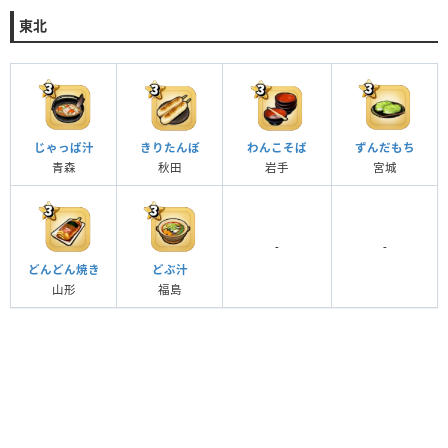
東北
じゃっぱ汁
きりたんぽ
わんこそば
ずんだもち
青森
秋田
岩手
宮城
-
-
どんどん焼き
どぶ汁
山形
福島