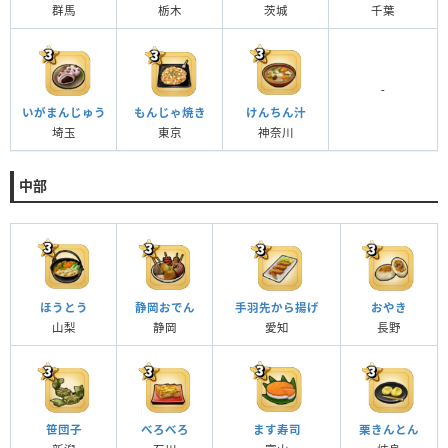
群馬
栃木
茨城
千葉
-
いがまんじゅう
もんじゃ焼き
けんちん汁
埼玉
東京
神奈川
中部
ほうとう
静岡おでん
手羽先から揚げ
おやき
山梨
静岡
愛知
長野
笹団子
べろべろ
ます寿司
栗きんとん