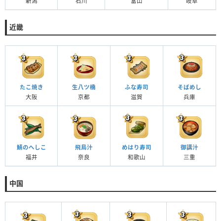
新潟
石川
富山
岐阜
近畿
たこ焼き
生八ツ橋
ふな寿司
そばめし
大阪
京都
滋賀
兵庫
鯖のへしこ
飛鳥汁
めはり寿司
御講汁
福井
奈良
和歌山
三重
中国