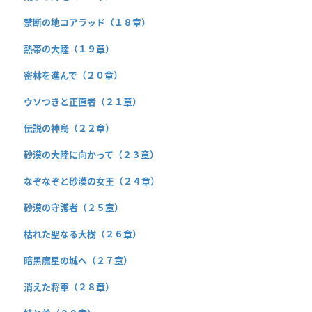
禁断の地コアラッド（１８章）
熱帯の大陸（１９章）
密林を進んで（２０章）
ウソつきと正直者（２１章）
伝説の神鳥（２２章）
砂漠の大陸に向かって（２３章）
なぞなぞと砂漠の女王（２４章）
砂漠の守護者（２５章）
枯れた聖なる大樹（２６章）
暗黒魔星の城へ（２７章）
消えた将軍（２８章）