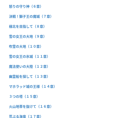
怒りの守り神（６章）
決戦！獅子王の魔城（７章）
極北を目指して（８章）
雪の女王の大地（９章）
吹雪の大地（１０章）
雪の女王の氷城（１１章）
魔法使いの大陸（１２章）
幽霊船を探して（１３章）
マホラッド城の王様（１４章）
３つの塔（１５章）
火山地帯を抜けて（１６章）
荒ぶる海竜（１７章）