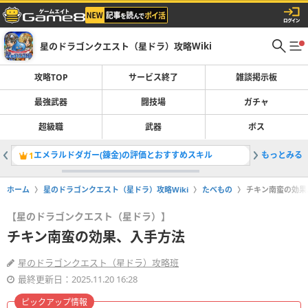
星のドラゴンクエスト（星ドラ）攻略Wiki
攻略TOP
サービス終了
雑談掲示板
最強武器
闘技場
ガチャ
超級職
武器
ボス
エメラルドダガー(錬金)の評価とおすすめスキル
もっとみる
メタルキ
1
2
ホーム
星のドラゴンクエスト（星ドラ）攻略Wiki
たべもの
チキン南蛮の効果
【星のドラゴンクエスト（星ドラ）】
チキン南蛮の効果、入手方法
星のドラゴンクエスト（星ドラ）攻略班
最終更新日：2025.11.20 16:28
ピックアップ情報