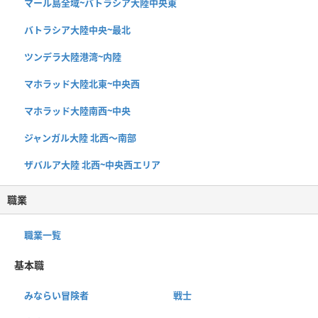
マール島全域~バトラシア大陸中央東
バトラシア大陸中央~最北
ツンデラ大陸港湾~内陸
マホラッド大陸北東~中央西
マホラッド大陸南西~中央
ジャンガル大陸 北西〜南部
ザバルア大陸 北西~中央西エリア
職業
職業一覧
基本職
みならい冒険者
戦士