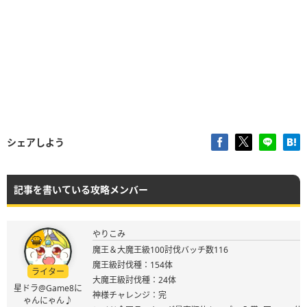
シェアしよう
記事を書いている攻略メンバー
やりこみ
魔王＆大魔王級100討伐バッチ数116
魔王級討伐種：154体
ライター
大魔王級討伐種：24体
星ドラ@Game8に
神様チャレンジ：完
ゃんにゃん♪