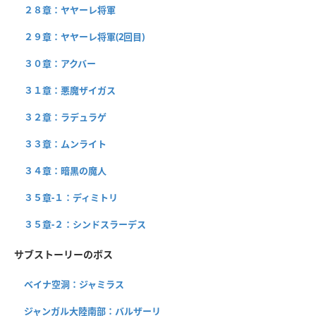
２８章：ヤヤーレ将軍
２９章：ヤヤーレ将軍(2回目)
３０章：アクバー
３１章：悪魔ザイガス
３２章：ラデュラゲ
３３章：ムンライト
３４章：暗黒の魔人
３５章-１：ディミトリ
３５章-２：シンドスラーデス
サブストーリーのボス
ベイナ空洞：ジャミラス
ジャンガル大陸南部：バルザーリ