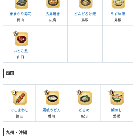
ままかり寿司
広島焼き
どんどろけ飯
うずめ飯
岡山
広島
鳥取
島根
-
-
-
いとこ煮
山口
四国
でこまわし
讃岐うどん
どろめ
鯛めし
徳島
香川
高知
愛媛
九州・沖縄