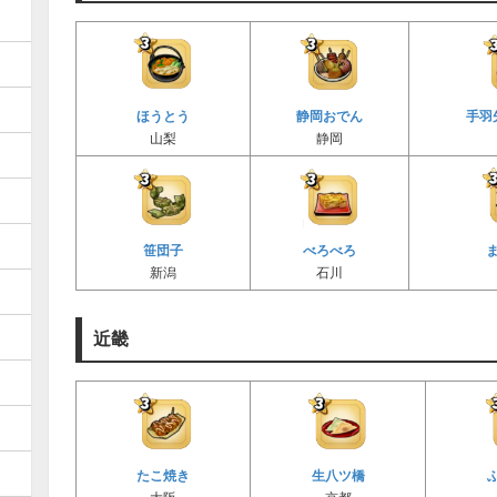
ほうとう
静岡おでん
手羽
山梨
静岡
笹団子
べろべろ
新潟
石川
近畿
たこ焼き
生八ツ橋