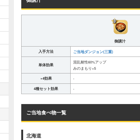
御講汁
入手方法
ご当地ダンジョン(三重)
混乱耐性60%アップ
単体効果
みのまもり+5
×4効果
-
4種セット効果
-
ご当地食べ物一覧
北海道