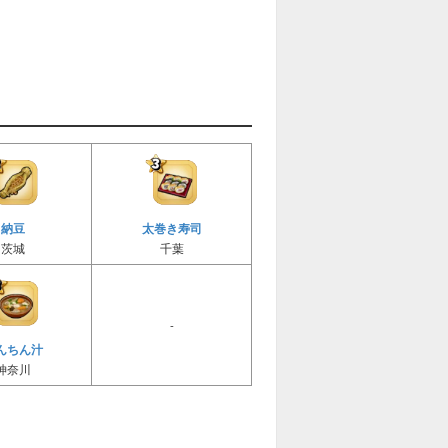
納豆
太巻き寿司
茨城
千葉
-
んちん汁
神奈川