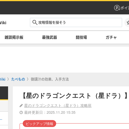
ポイ
ki
雑談掲示板
最強武器
闘技場
ガチャ
ki
たべもの
御講汁の効果、入手方法
【星のドラゴンクエスト（星ドラ）
星のドラゴンクエスト（星ドラ）攻略班
最終更新日：2025.11.20 15:35
てどれを引くべき？｜ガチャ情報一覧
ピックアップ情報