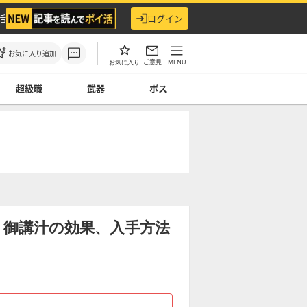
活
ログイン
お気に入り追加
ご意見
MENU
お気に入り
超級職
武器
ボス
】御講汁の効果、入手方法