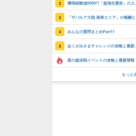
獲得経験値50
2
「
3
みんなの質問まとめPart11
4
あくがみさまチ
5
星の超決戦イベントの攻略と最新情報
もっと