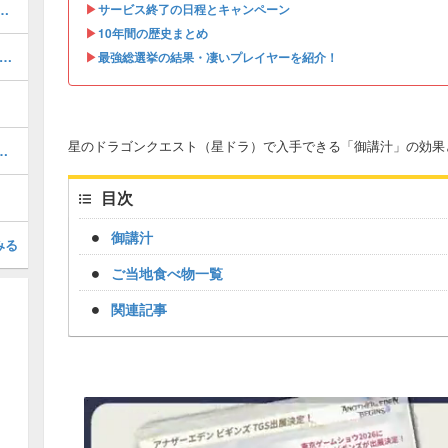
▶︎
00!?「超強化素材」の入手方法！
サービス終了の日程とキャンペーン
▶︎
10年間の歴史まとめ
ザバルア大陸 南東エリア」の報酬と獲得経験値
▶︎
最強総選挙の結果・凄いプレイヤーを紹介！
星のドラゴンクエスト（星ドラ）で入手できる「御講汁」の効果
ャレンジの攻略と最新情報
目次
御講汁
みる
ご当地食べ物一覧
関連記事