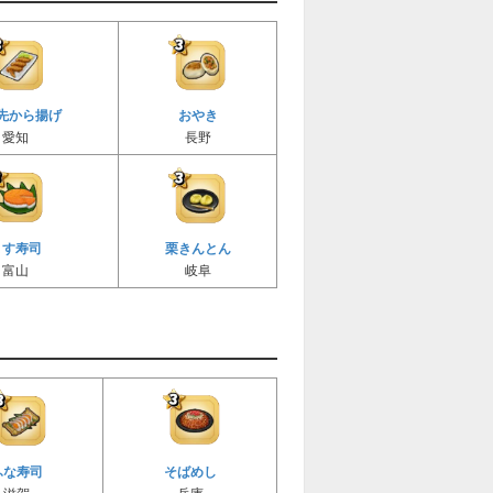
先から揚げ
おやき
愛知
長野
ます寿司
栗きんとん
富山
岐阜
ふな寿司
そばめし