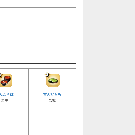
んこそば
ずんだもち
岩手
宮城
-
-