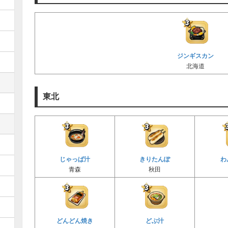
ジンギスカン
北海道
東北
じゃっぱ汁
きりたんぽ
わ
青森
秋田
どんどん焼き
どぶ汁