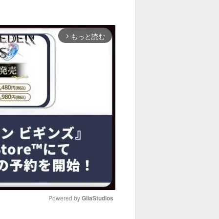
もっと読む
arrow_forward_ios
Powered by 
GliaStudios