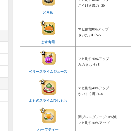
こうげき魔力+30
どろめ
マヒ耐性60&アップ
さいだいHP+5
ます寿司
マヒ耐性40%アップ
みのまもり+5
ベリースライムジュース
マヒ耐性40%アップ
かいふく魔力+5
よもぎスライムひしもち
闇ブレスダメージ10％減
マヒ耐性40％アップ
ハーブティー