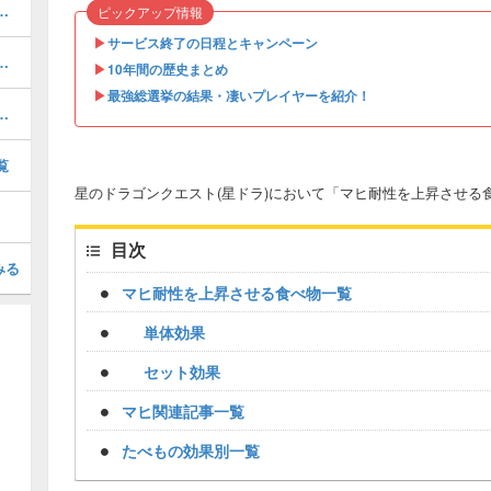
ついて｜さくせん機能が追加
ピックアップ情報
▶︎
サービス終了の日程とキャンペーン
てどれを引くべき？｜ガチャ情報一覧
▶︎
10年間の歴史まとめ
▶︎
最強総選挙の結果・凄いプレイヤーを紹介！
・爪の基本情報と入手場所
覧
星のドラゴンクエスト(星ドラ)において「マヒ耐性を上昇させる
目次
みる
マヒ耐性を上昇させる食べ物一覧
単体効果
セット効果
マヒ関連記事一覧
たべもの効果別一覧