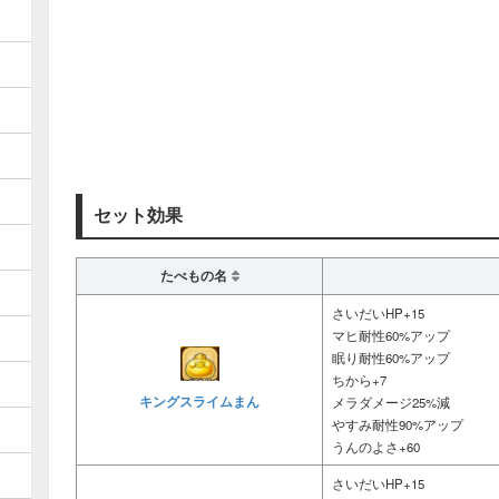
セット効果
たべもの名
さいだいHP+15
マヒ耐性60%アップ
眠り耐性60%アップ
ちから+7
キングスライムまん
メラダメージ25%減
やすみ耐性90%アップ
うんのよさ+60
さいだいHP+15