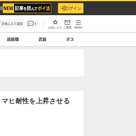
活
ログイン
1
お気に入り追加
ご意見
MENU
お気に入り
超級職
武器
ボス
】マヒ耐性を上昇させる