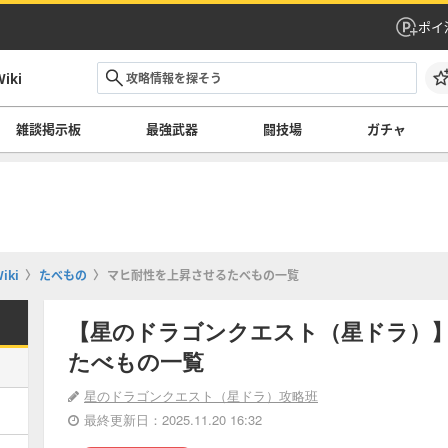
ポイ
ki
雑談掲示板
最強武器
闘技場
ガチャ
ki
たべもの
マヒ耐性を上昇させるたべもの一覧
【星のドラゴンクエスト（星ドラ）
たべもの一覧
星のドラゴンクエスト（星ドラ）攻略班
最終更新日：2025.11.20 16:32