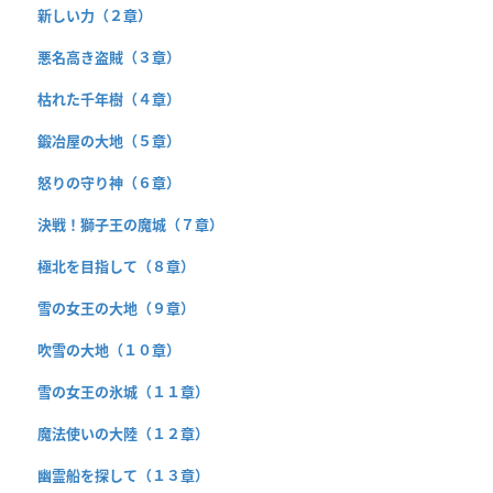
新しい力（２章）
悪名高き盗賊（３章）
枯れた千年樹（４章）
鍛冶屋の大地（５章）
怒りの守り神（６章）
決戦！獅子王の魔城（７章）
極北を目指して（８章）
雪の女王の大地（９章）
吹雪の大地（１０章）
雪の女王の氷城（１１章）
魔法使いの大陸（１２章）
幽霊船を探して（１３章）