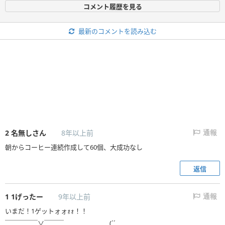
コメント履歴を見る
最新のコメントを読み込む
2
名無しさん
8年以上前
通報
朝からコーヒー連続作成して60個、大成功なし
返信
1
1げったー
9年以上前
通報
いまだ！1ゲットォォｫｫ！！
￣￣￣￣￣∨￣￣￣ (´´