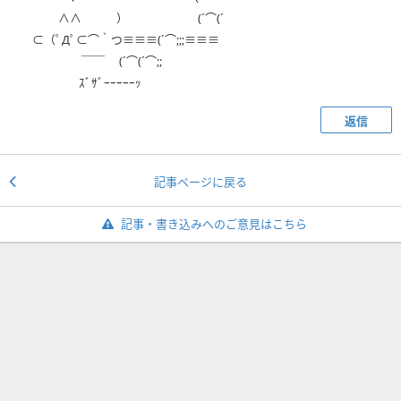
∧∧ ） (´⌒(´
⊂（ﾟДﾟ⊂⌒｀つ≡≡≡(´⌒;;;≡≡≡
￣￣ (´⌒(´⌒;;
ｽﾞｻﾞｰｰｰｰｰｯ
返信
記事ページに戻る
記事・書き込みへのご意見はこちら