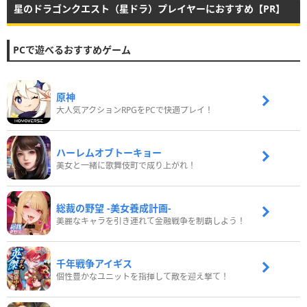
星のドラゴンクエスト（星ドラ）プレイヤーにおすすめ【PR】
PCで遊べるおすすめゲーム
原神
大人気アクションRPGをPCで快適プレイ！
ハーレムオブトーキョー
美女と一緒に歌舞伎町で成り上がれ！
総裁の野望 -美女養成計画-
美麗なキャラを引き連れて金融戦争を制覇しよう！
千年戦争アイギス
個性豊かなユニットを指揮して敵を迎え撃て！