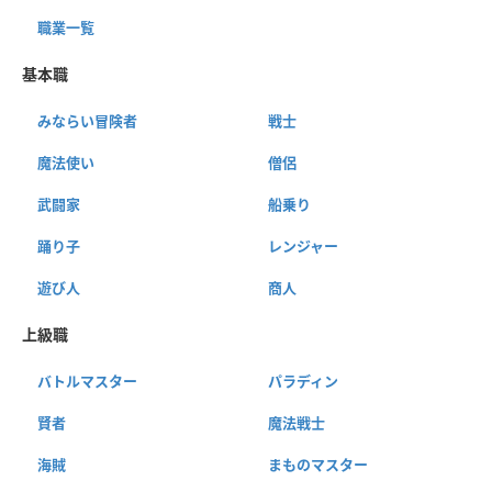
職業一覧
基本職
みならい冒険者
戦士
魔法使い
僧侶
武闘家
船乗り
踊り子
レンジャー
遊び人
商人
上級職
バトルマスター
パラディン
賢者
魔法戦士
海賊
まものマスター