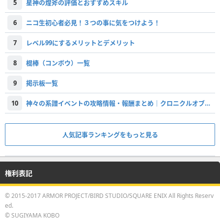
5
星神の煌斧の評価とおすすめスキル
6
ニコ生初心者必見！３つの事に気をつけよう！
7
レベル99にするメリットとデメリット
8
棍棒（コンボウ）一覧
9
掲示板一覧
10
神々の系譜イベントの攻略情報・報酬まとめ｜クロニクルオブゴッズ
人気記事ランキングをもっと見る
権利表記
© 2015-2017 ARMOR PROJECT/BIRD STUDIO/SQUARE ENIX All Rights Reserv
ed.
© SUGIYAMA KOBO