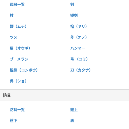
武器一覧
剣
杖
短剣
鞭（ムチ）
槍（ヤリ）
ツメ
斧（オノ）
扇（オウギ）
ハンマー
ブーメラン
弓 （ユミ）
棍棒（コンボウ）
刀（カタナ）
書（ショ）
防具
防具一覧
鎧上
鎧下
盾