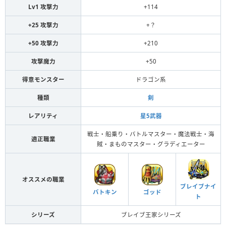
Lv1 攻撃力
+114
+25 攻撃力
+？
+50 攻撃力
+210
攻撃魔力
+50
得意モンスター
ドラゴン系
種類
剣
レアリティ
星5武器
戦士・船乗り・バトルマスター・魔法戦士・海
適正職業
賊・まものマスター・グラディエーター
オススメの職業
ブレイブナイ
バトキン
ゴッド
ト
シリーズ
ブレイブ王家シリーズ