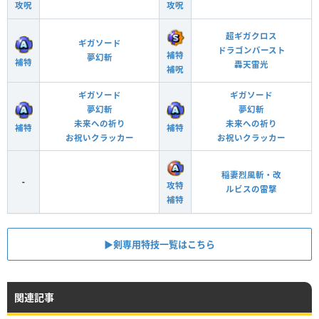
攻呪
攻呪
超ギガクロス
ギガソード
ドラゴンバースト
補特
夢幻斬
補特
轟天雷光
補呪
ギガソード
ギガソード
夢幻斬
夢幻斬
未来への祈り
未来への祈り
補特
補特
お祝いクラッカー
お祝いクラッカー
稲妻烈風斬・改
-
攻特
ルビスの雷撃
補特
▶︎剣専用特技一覧はこちら
関連記事