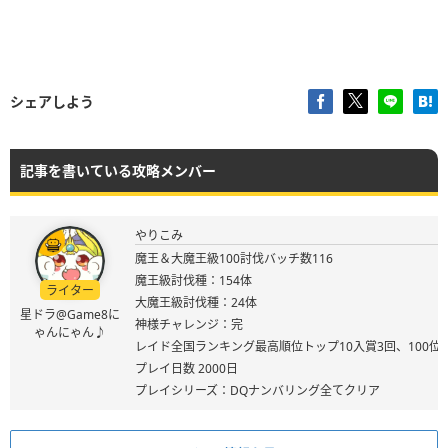
シェアしよう
記事を書いている攻略メンバー
やりこみ
魔王＆大魔王級100討伐バッチ数116
魔王級討伐種：154体
ライター
大魔王級討伐種：24体
星ドラ@Game8に
神様チャレンジ：完
ゃんにゃん♪
レイド全国ランキング最高順位トップ10入賞3回、100位
プレイ日数 2000日
プレイシリーズ：DQナンバリング全てクリア