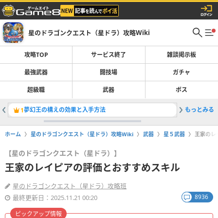
星のドラゴンクエスト（星ドラ）攻略Wiki
攻略TOP
サービス終了
雑談掲示板
最強武器
闘技場
ガチャ
超級職
武器
ボス
夢幻王の構えの効果と入手方法
もっとみる
1
2
ホーム
星のドラゴンクエスト（星ドラ）攻略Wiki
武器
星５武器
王家のレ
【星のドラゴンクエスト（星ドラ）】
王家のレイピアの評価とおすすめスキル
星のドラゴンクエスト（星ドラ）攻略班
8936
最終更新日：2025.11.21 00:20
ピックアップ情報