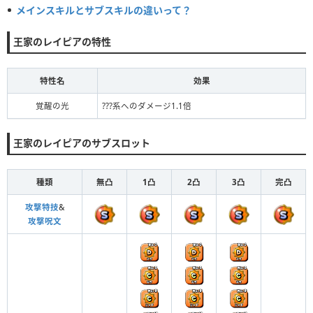
メインスキルとサブスキルの違いって？
王家のレイピアの特性
特性名
効果
覚醒の光
???系へのダメージ1.1倍
王家のレイピアのサブスロット
種類
無凸
1凸
2凸
3凸
完凸
攻撃特技
&
攻撃呪文