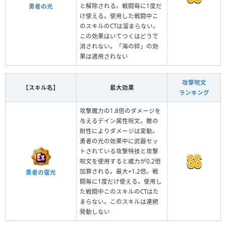
と解除される。戦闘毎に1度だ
勇者の光
け使える。使用した戦闘中こ
のスキルのCTは溜まらない。
この効果はいてつくはどうで
消されない。「海の絆」の効
果は適用されない
攻撃呪文
【スキル名】
最大効果
ランキング
攻撃魔力の1.8倍のダメージを
与えるデイン属性呪文。敵の
耐性によりダメージは変動。
勇者の光の効果中に武器セッ
トされている攻撃特技と攻撃
呪文を使用すると威力が0.2倍
加算される。最大+1.2倍。戦
勇者の雷光
闘毎に1度だけ使える。使用し
た戦闘中このスキルのCTはた
まらない。このスキルは連続
発動しない