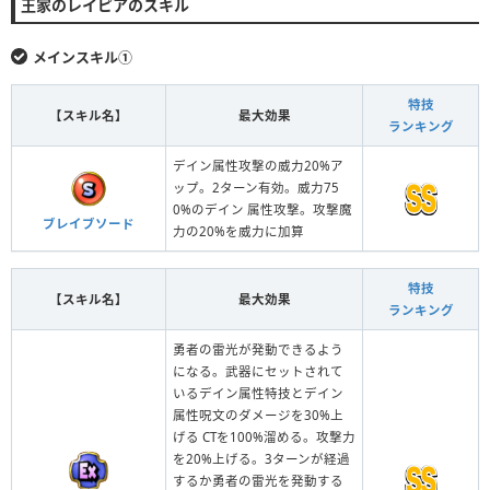
王家のレイピアのスキル
メインスキル①
特技
【スキル名】
最大効果
ランキング
デイン属性攻撃の威力20%ア
ップ。2ターン有効。威力75
0%のデイン 属性攻撃。攻撃魔
ブレイブソード
力の20%を威力に加算
特技
【スキル名】
最大効果
ランキング
勇者の雷光が発動できるよう
になる。武器にセットされて
いるデイン属性特技とデイン
属性呪文のダメージを30%上
げる CTを100%溜める。攻撃力
を20%上げる。3ターンが経過
するか勇者の雷光を発動する