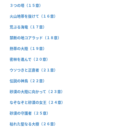
３つの塔（１５章）
火山地帯を抜けて（１６章）
荒ぶる海竜（１７章）
禁断の地コアラッド（１８章）
熱帯の大陸（１９章）
密林を進んで（２０章）
ウソつきと正直者（２１章）
伝説の神鳥（２２章）
砂漠の大陸に向かって（２３章）
なぞなぞと砂漠の女王（２４章）
砂漠の守護者（２５章）
枯れた聖なる大樹（２６章）