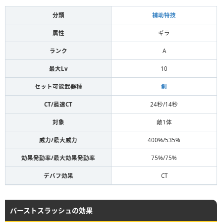
分類
補助特技
属性
ギラ
ランク
A
最大Lv
10
セット可能武器種
剣
CT/最速CT
24秒/14秒
対象
敵1体
威力/最大威力
400%/535%
効果発動率/最大効果発動率
75%/75%
デバフ効果
CT
バーストスラッシュの効果