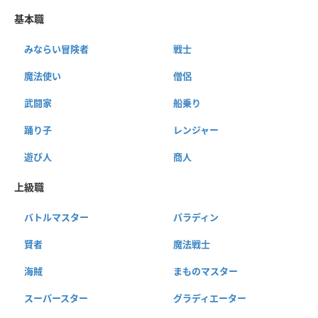
基本職
みならい冒険者
戦士
魔法使い
僧侶
武闘家
船乗り
踊り子
レンジャー
遊び人
商人
上級職
バトルマスター
パラディン
賢者
魔法戦士
海賊
まものマスター
スーパースター
グラディエーター