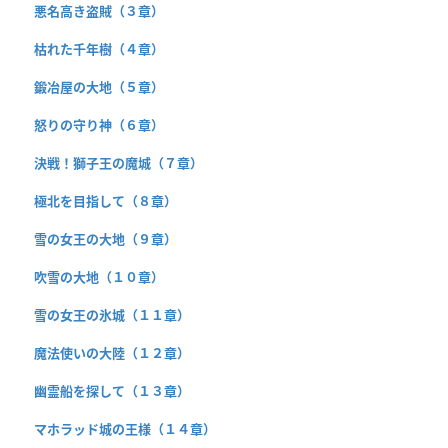
悪名高き盗賊（３章）
枯れた千年樹（４章）
鍛冶屋の大地（５章）
怒りの守り神（６章）
決戦！獅子王の魔城（７章）
極北を目指して（８章）
雪の女王の大地（９章）
吹雪の大地（１０章）
雪の女王の氷城（１１章）
魔法使いの大陸（１２章）
幽霊船を探して（１３章）
マホラッド城の王様（１４章）