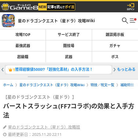
星のドラゴンクエスト（星ドラ）攻略Wiki
攻略TOP
サービス終了
雑談掲示板
最強武器
闘技場
ガチャ
超級職
武器
ボス
獲得経験値5000!?「超強化素材」の入手方法！
もっとみる
「ザバル
1
2
ホーム
星のドラゴンクエスト（星ドラ）攻略Wiki
特技／呪文一覧
補助特技
【星のドラゴンクエスト（星ドラ）】
バーストスラッシュ(FF7コラボ)の効果と入手方
法
星のドラゴンクエスト（星ドラ）攻略班
最終更新日：2025.11.20 22:11