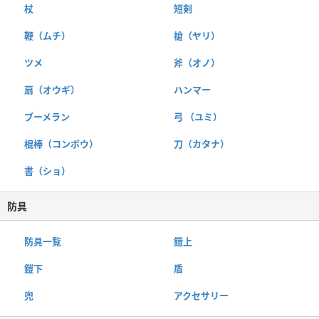
杖
短剣
鞭（ムチ）
槍（ヤリ）
ツメ
斧（オノ）
扇（オウギ）
ハンマー
ブーメラン
弓 （ユミ）
棍棒（コンボウ）
刀（カタナ）
書（ショ）
防具
防具一覧
鎧上
鎧下
盾
兜
アクセサリー