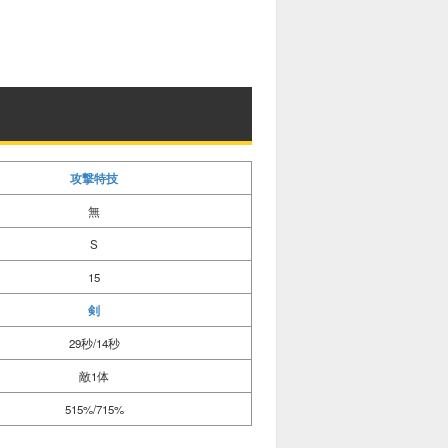
攻撃特技
無
S
15
剣
29秒/14秒
敵1体
515%/715%