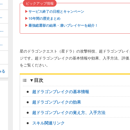
00!?「超強化素材」の入手方法！
ピックアップ情報
▶︎
サービス終了の日程とキャンペーン
紋章・下のスキルと入手方法
▶︎
10年間の歴史まとめ
▶︎
最強総選挙の結果・凄いプレイヤーを紹介！
マホラッド大陸 南西エリア」の報酬と獲得経験値
話「枯れた千年樹」の報酬と獲得経験値
星のドラゴンクエスト（星ドラ）の攻撃特技、超ドラゴンブレイ
ジです。超ドラゴンブレイクの基本情報や効果、入手方法、評価
をご覧ください。
みる
▼
目次
超ドラゴンブレイクの基本情報
超ドラゴンブレイクの効果
超ドラゴンブレイクの覚え方、入手方法
スキル関連リンク