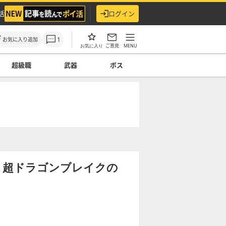
活
ログイン
1
お気に入り追加
ご意見
MENU
お気に入り
超級職
武器
ボス
】超ドラゴンブレイクの