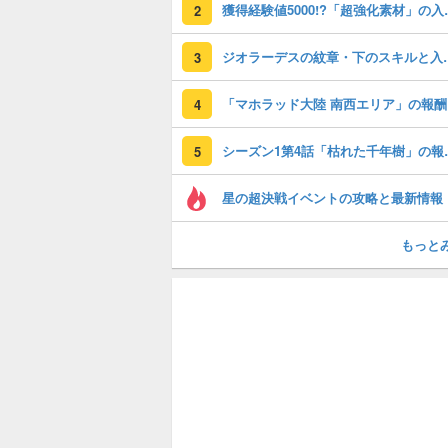
獲得経験値50
2
ジオラーデスの
3
「
4
シーズン1第4
5
星の超決戦イベントの攻略と最新情報
もっと