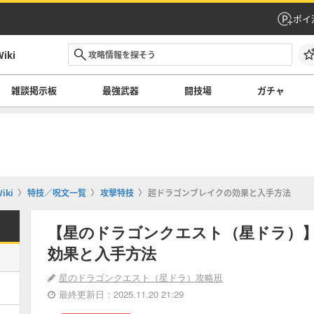
ポイ
ki
雑談掲示板
最強武器
闘技場
ガチャ
ki
特技／呪文一覧
攻撃特技
超ドラゴンブレイクの効果と入手方法
【星のドラゴンクエスト（星ドラ）
効果と入手方法
星のドラゴンクエスト（星ドラ）攻略班
最終更新日：2025.11.20 21:29