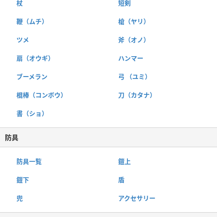
杖
短剣
鞭（ムチ）
槍（ヤリ）
ツメ
斧（オノ）
扇（オウギ）
ハンマー
ブーメラン
弓 （ユミ）
棍棒（コンボウ）
刀（カタナ）
書（ショ）
防具
防具一覧
鎧上
鎧下
盾
兜
アクセサリー