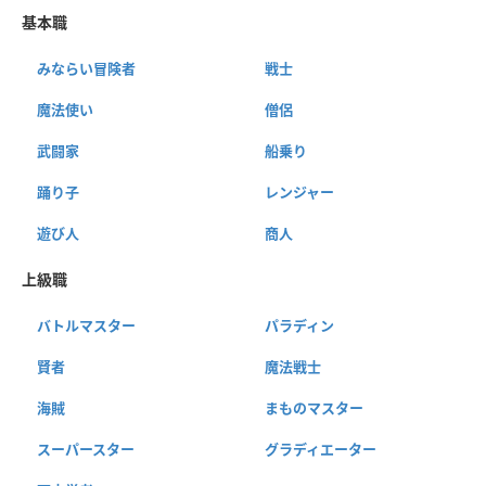
基本職
みならい冒険者
戦士
魔法使い
僧侶
武闘家
船乗り
踊り子
レンジャー
遊び人
商人
上級職
バトルマスター
パラディン
賢者
魔法戦士
海賊
まものマスター
スーパースター
グラディエーター