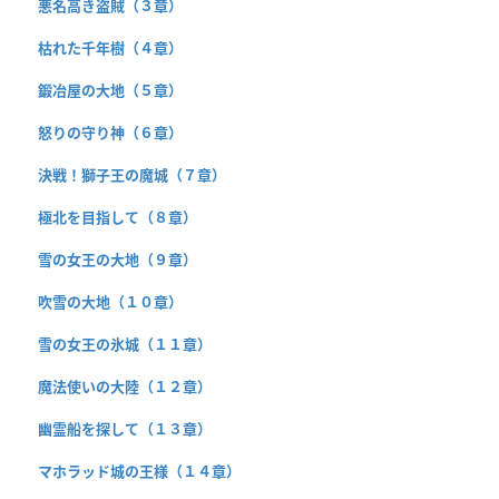
悪名高き盗賊（３章）
枯れた千年樹（４章）
鍛冶屋の大地（５章）
怒りの守り神（６章）
決戦！獅子王の魔城（７章）
極北を目指して（８章）
雪の女王の大地（９章）
吹雪の大地（１０章）
雪の女王の氷城（１１章）
魔法使いの大陸（１２章）
幽霊船を探して（１３章）
マホラッド城の王様（１４章）