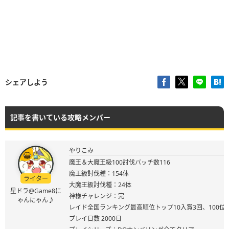
シェアしよう
記事を書いている攻略メンバー
やりこみ
魔王＆大魔王級100討伐バッチ数116
魔王級討伐種：154体
ライター
大魔王級討伐種：24体
星ドラ@Game8に
神様チャレンジ：完
ゃんにゃん♪
レイド全国ランキング最高順位トップ10入賞3回、100位
プレイ日数 2000日