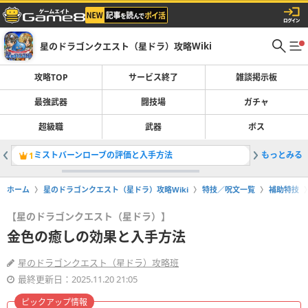
星のドラゴンクエスト（星ドラ）攻略Wiki
攻略TOP
サービス終了
雑談掲示板
最強武器
闘技場
ガチャ
超級職
武器
ボス
ミストバーンローブの評価と入手方法
もっとみる
スライム
1
2
ホーム
星のドラゴンクエスト（星ドラ）攻略Wiki
特技／呪文一覧
補助特技
【星のドラゴンクエスト（星ドラ）】
金色の癒しの効果と入手方法
星のドラゴンクエスト（星ドラ）攻略班
最終更新日：2025.11.20 21:05
ピックアップ情報