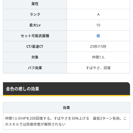
属性
ランク
A
最大Lv
10
セット可能武器種
棍
CT/最速CT
25秒/15秒
対象
仲間1人
バフ効果
すばやさ、回復
金色の癒しの効果
効果
仲間1人のHPを200回復する。すばやさを30%上げる 最低3ターン有効。こ
のスキルでは防御状態が解除されない