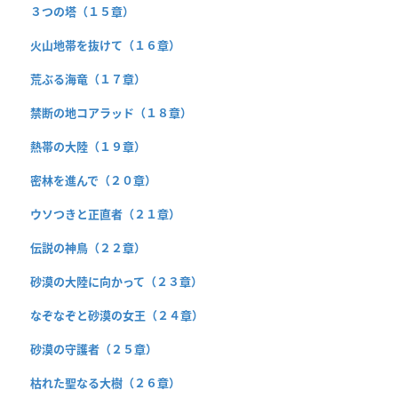
３つの塔（１５章）
火山地帯を抜けて（１６章）
荒ぶる海竜（１７章）
禁断の地コアラッド（１８章）
熱帯の大陸（１９章）
密林を進んで（２０章）
ウソつきと正直者（２１章）
伝説の神鳥（２２章）
砂漠の大陸に向かって（２３章）
なぞなぞと砂漠の女王（２４章）
砂漠の守護者（２５章）
枯れた聖なる大樹（２６章）